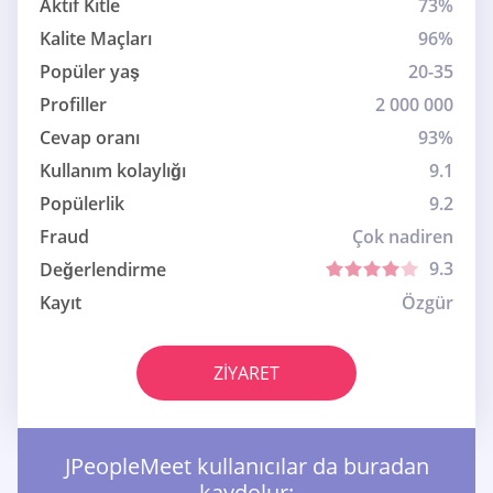
Aktif Kitle
73%
Kalite Maçları
96%
Popüler yaş
20-35
Profiller
2 000 000
Cevap oranı
93%
Kullanım kolaylığı
9.1
Popülerlik
9.2
Fraud
Çok nadiren
9.3
Değerlendirme
Kayıt
Özgür
ZIYARET
JPeopleMeet kullanıcılar da buradan
kaydolur: