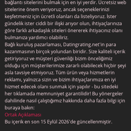
Şeker Baba Siteleri
bağlantı sitelerini bulmak için en iyi yerdir. Ücretsiz web
sitelerine önem veriyoruz, ancak seçeneklerinizi
JPeopleMeet
keşfetmeniz için ücretli olanları da listeliyoruz. İster
Trans Tarihleme
gündelik ister ciddi bir ilişki arıyor olun, ihtiyaçlarınıza
göre farklı arkadaşlık siteleri önererek ihtiyacınız olanı
Kıdemli Tarihleme
bulmanıza yardımcı olabiliriz.
MyLOL
Bağlı kuruluş pazarlaması, Datingrating.net'in para
kazanmasının birçok yolundan biridir. Size kaliteli içerik
Gay Tarihleme
getiriyoruz ve müşteri güvenliği bizim önceliğimiz
Lezbiyen Tarihleme
olduğu için müşterilerimize zararlı olabilecek hiçbir şeyi
asla tavsiye etmiyoruz. Tüm ürün veya hizmetlerin
Siyah Tarihleme Siteleri
reklamı, yalnızca sizin ve bizim ihtiyaçlarımıza en iyi
SugarDaddyMeet
hizmet edecek olanı sunmak için yapılır - bu sitedeki
her tıklamada memnuniyet garantilidir! Bu yönergeler
LatinAmericanCupid
dahilinde nasıl çalıştığımız hakkında daha fazla bilgi için
CatholicMatch
buraya bakın:
Ortak Açıklaması
Bu içerik en son 15 Eylül 2026'de güncellenmiştir.