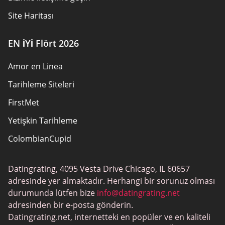
Site Haritası
EN İYİ Flört 2026
Amor en Linea
Tarihleme Siteleri
FirstMet
Yetişkin Tarihleme
ColombianCupid
BBW Tarihleme
Datingrating, 4095 Vesta Drive Chicago, IL 60657
MeetMindful
adresinde yer almaktadır. Herhangi bir sorunuz olması
BDSM Flört
durumunda lütfen bize
info@datingrating.net
adresinden bir e-posta gönderin.
BBPeopleMeet
Datingrating.net, internetteki en popüler ve en kaliteli