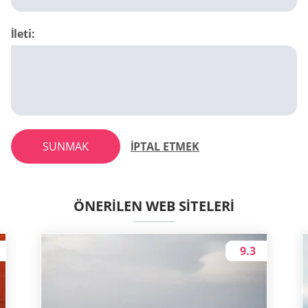
İleti:
SUNMAK
İPTAL ETMEK
ÖNERILEN WEB SITELERI
9.3