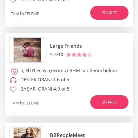
ZIYARET
TAM INCELEME
Large Friends
9.3
/10
İÇİN İYİ
en iyi çevrimiçi BHM tarihlerini bulma
DESTEK ORANI
4.6 of 5
BAŞARI ORANI
4.9 of 5
ZIYARET
TAM INCELEME
BBPeopleMeet