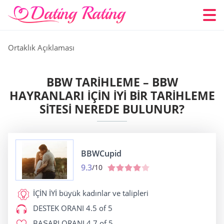
Ortaklık Açıklaması
BBW TARIHLEME – BBW
HAYRANLARI IÇIN İYI BIR TARIHLEME
SITESI NEREDE BULUNUR?
BBWCupid
9.3
/10
İÇİN İYİ
büyük kadınlar ve talipleri
DESTEK ORANI
4.5 of 5
BAŞARI ORANI
4.7 of 5