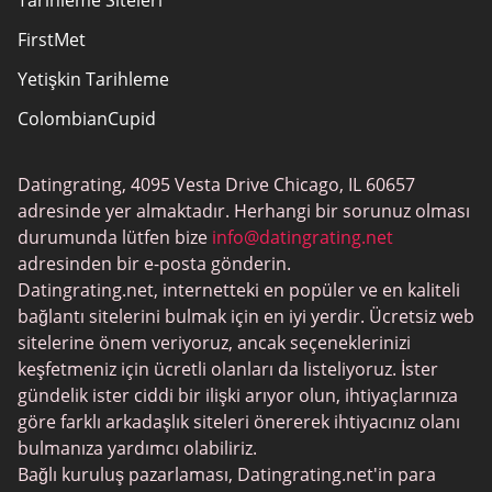
Tarihleme Siteleri
FirstMet
Yetişkin Tarihleme
ColombianCupid
BBW Tarihleme
Datingrating, 4095 Vesta Drive Chicago, IL 60657
MeetMindful
adresinde yer almaktadır. Herhangi bir sorunuz olması
BDSM Flört
durumunda lütfen bize
info@datingrating.net
adresinden bir e-posta gönderin.
BBPeopleMeet
Datingrating.net, internetteki en popüler ve en kaliteli
Şeker Baba Siteleri
bağlantı sitelerini bulmak için en iyi yerdir. Ücretsiz web
sitelerine önem veriyoruz, ancak seçeneklerinizi
JPeopleMeet
keşfetmeniz için ücretli olanları da listeliyoruz. İster
Trans Tarihleme
gündelik ister ciddi bir ilişki arıyor olun, ihtiyaçlarınıza
göre farklı arkadaşlık siteleri önererek ihtiyacınız olanı
Kıdemli Tarihleme
bulmanıza yardımcı olabiliriz.
MyLOL
Bağlı kuruluş pazarlaması, Datingrating.net'in para