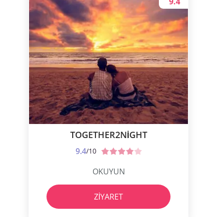
9.4
TOGETHER2NIGHT
9.4
/10
OKUYUN
ZIYARET