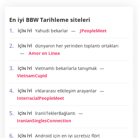
En iyi BBW Tarihleme siteleri
Yahudi bekarlar
JPeopleMeet
İÇİN İYİ
dünyanın her yerinden toplantı ortakları
İÇİN İYİ
Amor en Linea
Vietnamlı bekarlarla tanışmak
İÇİN İYİ
VietnamCupid
ırklararası etkileşim arayanlar
İÇİN İYİ
InterracialPeopleMeet
İranlıTeklerBağlantı
İÇİN İYİ
IranianSinglesConnection
Android için en iyi ücretsiz flört
İÇİN İYİ