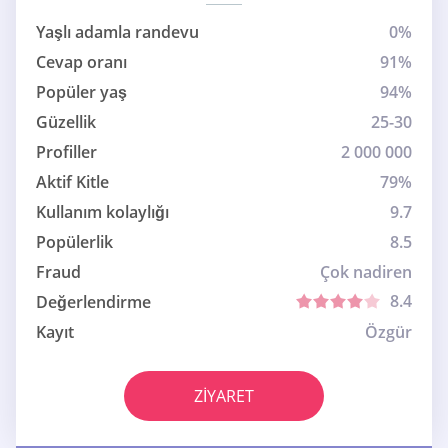
Yaşlı adamla randevu
0%
Cevap oranı
91%
Popüler yaş
94%
Güzellik
25-30
Profiller
2 000 000
Aktif Kitle
79%
Kullanım kolaylığı
9.7
Popülerlik
8.5
Fraud
Çok nadiren
8.4
Değerlendirme
Kayıt
Özgür
ZIYARET