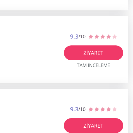
9.3
/10
ZIYARET
TAM INCELEME
9.3
/10
ZIYARET