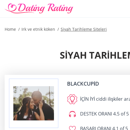
Home
Irk ve etnik köken
Siyah Tarihleme Siteleri
SIYAH TARIHLEM
BLACKCUPID
İÇİN İYİ
ciddi ilişkiler a
DESTEK ORANI
4.5 of 5
BAŞARI ORANI
4.1 of 5