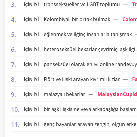
transseksüeller ve LGBT toplumu
T
İÇİN İYİ
Kolombiyalı bir ortak bulmak
Colom
İÇİN İYİ
eğlenmek ve ilginç insanlarla tanışmak
İÇİN İYİ
heteroseksüel bekarlar çevrimiçi aşk ilgi
İÇİN İYİ
panseksüel olarak en iyi online randev
İÇİN İYİ
Flört ve ilişki arayan kıvrımlı kızlar
Fa
İÇİN İYİ
malazyalı bekarlar
MalaysianCupid
İÇİN İYİ
bir aşk ilişkisine veya arkadaşlığa başla
İÇİN İYİ
genç bayanlar arayan zengin, olgun erke
İÇİN İYİ