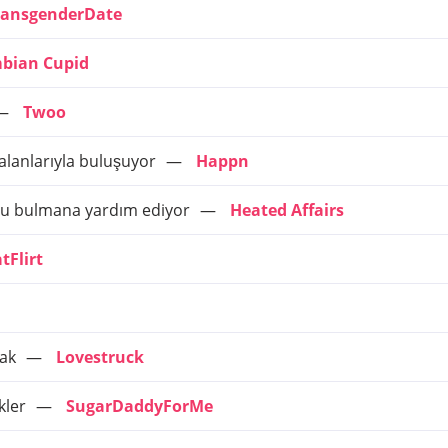
ransgenderDate
bian Cupid
Twoo
 alanlarıyla buluşuyor
Happn
uyu bulmana yardım ediyor
Heated Affairs
tFlirt
mak
Lovestruck
kler
SugarDaddyForMe