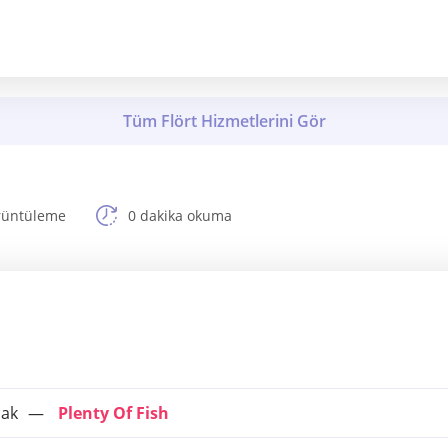
rüntüleme
0 dakika okuma
mak
Plenty Of Fish