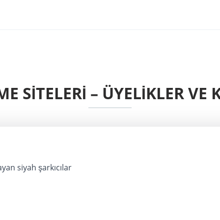
E SITELERI – ÜYELIKLER VE
rayan siyah şarkıcılar