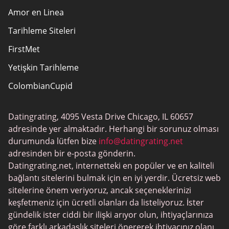
Amor en Linea
Tarihleme Siteleri
FirstMet
Yetişkin Tarihleme
ColombianCupid
BBW Tarihleme
Datingrating, 4095 Vesta Drive Chicago, IL 60657
MeetMindful
adresinde yer almaktadır. Herhangi bir sorunuz olması
BDSM Flört
durumunda lütfen bize
info@datingrating.net
adresinden bir e-posta gönderin.
BBPeopleMeet
Datingrating.net, internetteki en popüler ve en kaliteli
Şeker Baba Siteleri
bağlantı sitelerini bulmak için en iyi yerdir. Ücretsiz web
sitelerine önem veriyoruz, ancak seçeneklerinizi
JPeopleMeet
keşfetmeniz için ücretli olanları da listeliyoruz. İster
Trans Tarihleme
gündelik ister ciddi bir ilişki arıyor olun, ihtiyaçlarınıza
göre farklı arkadaşlık siteleri önererek ihtiyacınız olanı