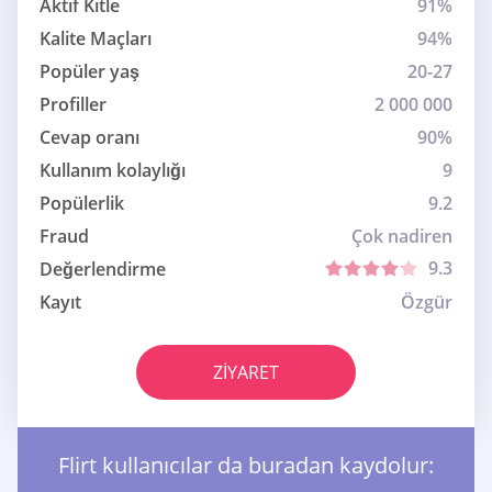
Aktif Kitle
91%
Kalite Maçları
94%
Popüler yaş
20-27
Profiller
2 000 000
Cevap oranı
90%
Kullanım kolaylığı
9
Popülerlik
9.2
Fraud
Çok nadiren
9.3
Değerlendirme
Kayıt
Özgür
ZIYARET
Flirt kullanıcılar da buradan kaydolur: