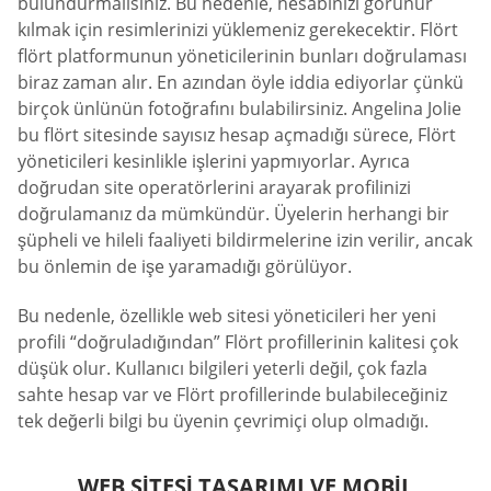
bulundurmalısınız. Bu nedenle, hesabınızı görünür
kılmak için resimlerinizi yüklemeniz gerekecektir. Flört
flört platformunun yöneticilerinin bunları doğrulaması
biraz zaman alır. En azından öyle iddia ediyorlar çünkü
birçok ünlünün fotoğrafını bulabilirsiniz. Angelina Jolie
bu flört sitesinde sayısız hesap açmadığı sürece, Flört
yöneticileri kesinlikle işlerini yapmıyorlar. Ayrıca
doğrudan site operatörlerini arayarak profilinizi
doğrulamanız da mümkündür. Üyelerin herhangi bir
şüpheli ve hileli faaliyeti bildirmelerine izin verilir, ancak
bu önlemin de işe yaramadığı görülüyor.
Bu nedenle, özellikle web sitesi yöneticileri her yeni
profili “doğruladığından” Flört profillerinin kalitesi çok
düşük olur. Kullanıcı bilgileri yeterli değil, çok fazla
sahte hesap var ve Flört profillerinde bulabileceğiniz
tek değerli bilgi bu üyenin çevrimiçi olup olmadığı.
WEB SITESI TASARIMI VE MOBIL