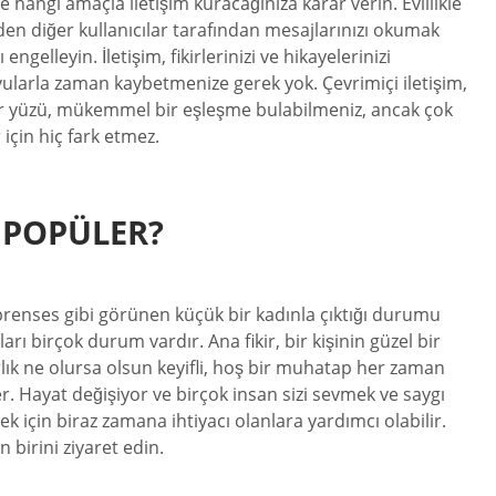
 ve hangi amaçla iletişim kuracağınıza karar verin. Evlilikle
üzden diğer kullanıcılar tarafından mesajlarınızı okumak
elleyin. İletişim, fikirlerinizi ve hikayelerinizi
ndevularla zaman kaybetmenize gerek yok. Çevrimiçi iletişim,
ğer yüzü, mükemmel bir eşleşme bulabilmeniz, ancak çok
çin hiç fark etmez.
 POPÜLER?
 prenses gibi görünen küçük bir kadınla çıktığı durumu
rı birçok durum vardır. Ana fikir, bir kişinin güzel bir
rlık ne olursa olsun keyifli, hoş bir muhatap her zaman
r. Hayat değişiyor ve birçok insan sizi sevmek ve saygı
 için biraz zamana ihtiyacı olanlara yardımcı olabilir.
 birini ziyaret edin.