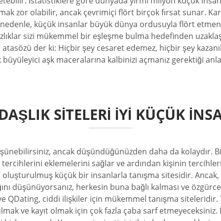
ebilir. İstatistiklere göre dünyada yirmi milyon küçük insanımı
mak zor olabilir, ancak çevrimiçi flört birçok fırsat sunar. 
denle, küçük insanlar büyük dünya ordusuyla flört etmenin 
ızlıklar sizi mükemmel bir eşleşme bulma hedefinden uzaklaş
r atasözü der ki: Hiçbir şey cesaret edemez, hiçbir şey kaza
büyüleyici aşk maceralarına kalbinizi açmanız gerektiği anla
AŞLIK SITELERI İYI KÜÇÜK İN
şünebilirsiniz, ancak düşündüğünüzden daha da kolaydır. Bir
 tercihlerini eklemelerini sağlar ve ardından kişinin tercihle
 oluşturulmuş küçük bir insanlarla tanışma sitesidir. Ancak, b
dığını düşünüyorsanız, herkesin buna bağlı kalması ve özgür
e QDating, ciddi ilişkiler için mükemmel tanışma siteleridir. 
bulmak ve kayıt olmak için çok fazla çaba sarf etmeyeceksiniz. 