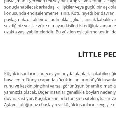
paylaşmanız gereken tek şey bir fotoğraf ve kendinizle ilgili 
sonuçlanabilecek arkadaşlık, ilişkiler veya güçlü bir aşk ol
konusunda endişelenmemelisiniz. Kötü niyetli bir davranış du
paylaşmak, ortak bir dil bulmakla ilgilidir, ancak kabalık v
sevdiğiniz ve size göre olmayan kişileri istediğiniz zam
uzakta yaşayabilmeleridir. Bu yüzden eşleştirme testini 
LITTLE P
Küçük insanların sadece aynı boyda olanlarla çıkabileceğin
hayal edin. Dünya çapında küçük insanların büyük insanlarla
ruhu ve keskin bir zihni varsa, görünüşün önemli olmadığıd
yanınızda olacak. Diğer insanlar genellikle boyları nedeni
duymak istiyor. Küçük insanlarla tanışma siteleri, karar 
Aşk yolculuğunuza başlayın ve küçük insanların sevgiyle do