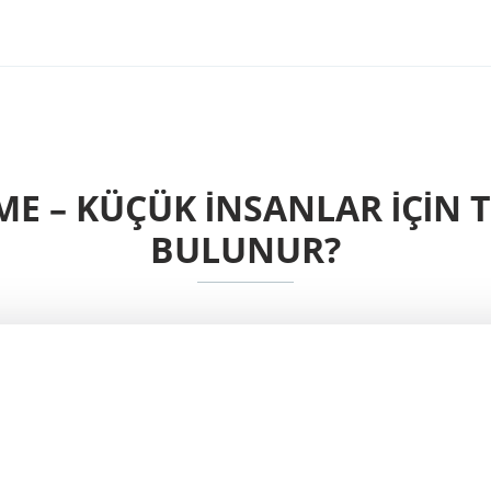
E – KÜÇÜK İNSANLAR IÇIN T
BULUNUR?