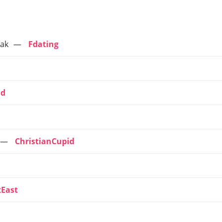
mak
Fdating
id
ChristianCupid
East