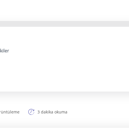
şkiler
rüntüleme
3 dakika okuma