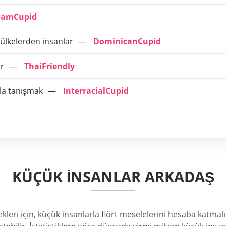
namCupid
ülkelerden insanlar
DominicanCupid
ar
ThaiFriendly
rla tanışmak
InterracialCupid
KÜÇÜK İNSANLAR ARKADAŞ
leri için, küçük insanlarla flört meselelerini hesaba katmalıd