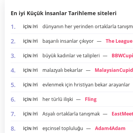
En iyi Küçük İnsanlar Tarihleme siteleri
dünyanın her yerinden ortaklarla tanış
İÇİN İYİ
başarılı insanlar çıkıyor
The League
İÇİN İYİ
büyük kadınlar ve talipleri
BBWCup
İÇİN İYİ
malazyalı bekarlar
MalaysianCupid
İÇİN İYİ
evlenmek için hristiyan bekar arayanlar
İÇİN İYİ
her türlü ilişki
Fling
İÇİN İYİ
Asyalı ortaklarla tanışmak
EastMeet
İÇİN İYİ
eşcinsel topluluğu
Adam4Adam
İÇİN İYİ