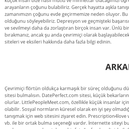
küçük insan bize nasıl mutlu ve minnettar olacağımızı öğret
arayanların çoğunu bulabiliriz. Gerçek hayatta aşkla tanış
zamanımızın çoğunu evde geçirmemize neden oluyor. Bu ne
olduğunu söyleyebiliriz. Depresyon ve geçmişteki başarıs
ve sevilmeyi daha da zorlaştıran birçok insan var. Ünlü bi
bırakmanız, ancak şu anda çevrimiçi olarak başlayabilecek 
siteleri ve eksileri hakkında daha fazla bilgi edinin.
ARKAD
Çevrimiçi flörtün oldukça karmaşık bir süreç olduğunu dü
sitesi bulmalısın. DatePerfect.com sitesi, küçük bekarların
olurlar. LittlePeopleMeet.com, özellikle küçük insanlar için
olabilir. Sosyal normların küresel olarak en iyi şey olma
tanışmak için web sitesini ziyaret edin. Prescription4love v
vb. ile bir ortak bulma seçeneği vardır. İnternette siteyi 