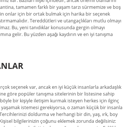
z var. Bazıları ilişki içindedir, ancak önemli olanlarını
Karantina, tamamen farklı bir yaşam tarzı sürmemize ve boş
onlar için bir ortak bulmak için harika bir seçenek
tırmamalıdır. Tereddütleri ve utangaçlıkları mutlu olmayı
nılmaz. Bu, yeni tanıdıklar konusunda gergin olmayı
mına gelir. Bu yüzden aşağı kaydırın ve en iyi tanışma
SANLAR
çok seçenek var, ancak en iyi küçük insanlarla arkadaşlık
rine göre popüler tanışma sitelerinin bir listesine sahip
öyle bir kişiyle iletişim kurmak isteyen herkes için ilginç
ce yaşamak istemesi gerekiyorsa, o zaman küçük bir insanla
Tercihlerinizi doldurma ve herhangi bir din, yaş, ırk, boy
Kişisel bilgilerinizin çoğunu eklemek zorunda değilsiniz: