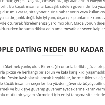
birkaç gerçek. Yaşınızı, cinsiyetinizi, ilgi alanlarınızı ekleyin
abilir. Bu küçük insanlar arkadaşlık siteleri güvenlidir, bu y
rumu varsa, site yöneticisine haber verin veya kullanıcıyı eng
eya saldırganlık değil. İşin iyi yanı, dışarı çıkıp anlamsız ra
an evde oturarak filtrelemenize yardımcı olur. Madalyonun di
doldururken konuma dikkat edin ama mesafeler seven kalpler i
EOPLE DATING NEDEN BU KADAR
i tüketmek yanlış olur. Bir erkeğin onunla birlikte güzel bir
 çıktığı ve herhangi bir sorun ve kafa karışıklığı yaşamadıkla
ır. Resim kaybolacak, ancak kırışıklıklar, kozmetikler ve ağı
yle küçük insanları seçerler, bu yüzden güvensiz büyüyebilirle
vermek ve bu kişiye güvenip güvenemeyeceklerine karar vermek
lu mutlu bir yaşam sürmeleri için en iyi tanışma sitelerinden