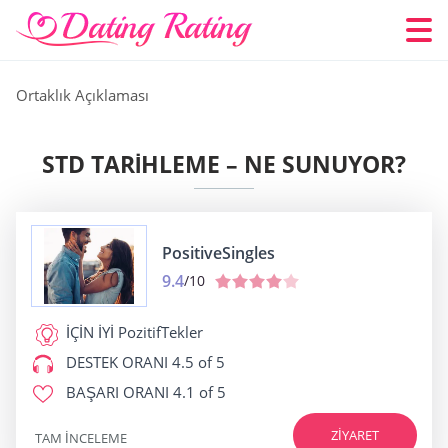
Ortaklık Açıklaması
STD TARIHLEME – NE SUNUYOR?
PositiveSingles
9.4
/10
İÇİN İYİ
PozitifTekler
DESTEK ORANI
4.5 of 5
BAŞARI ORANI
4.1 of 5
ZIYARET
TAM INCELEME