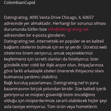
ColombianCupid
BBW Tarihleme
Datingrating, 4095 Vesta Drive Chicago, IL 60657
MeetMindful
adresinde yer almaktadır. Herhangi bir sorunuz olması
BDSM Flört
durumunda lütfen bize
info@datingrating.net
adresinden bir e-posta gönderin.
BBPeopleMeet
Datingrating.net, internetteki en popüler ve en kaliteli
Şeker Baba Siteleri
bağlantı sitelerini bulmak için en iyi yerdir. Ücretsiz web
sitelerine önem veriyoruz, ancak seçeneklerinizi
JPeopleMeet
keşfetmeniz için ücretli olanları da listeliyoruz. İster
Trans Tarihleme
gündelik ister ciddi bir ilişki arıyor olun, ihtiyaçlarınıza
göre farklı arkadaşlık siteleri önererek ihtiyacınız olanı
Kıdemli Tarihleme
bulmanıza yardımcı olabiliriz.
MyLOL
Bağlı kuruluş pazarlaması, Datingrating.net'in para
kazanmasının birçok yolundan biridir. Size kaliteli içerik
Gay Tarihleme
getiriyoruz ve müşteri güvenliği bizim önceliğimiz
Lezbiyen Tarihleme
olduğu için müşterilerimize zararlı olabilecek hiçbir şeyi
asla tavsiye etmiyoruz. Tüm ürün veya hizmetlerin
Siyah Tarihleme Siteleri