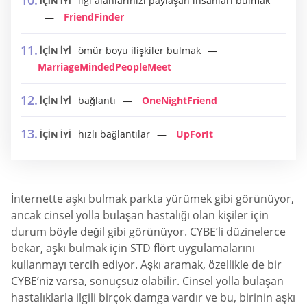
ilgi alanlarınızı paylaşan insanları bulmak
İÇİN İYİ
FriendFinder
ömür boyu ilişkiler bulmak
İÇİN İYİ
MarriageMindedPeopleMeet
bağlantı
OneNightFriend
İÇİN İYİ
hızlı bağlantılar
UpForIt
İÇİN İYİ
İnternette aşkı bulmak parkta yürümek gibi görünüyor,
ancak cinsel yolla bulaşan hastalığı olan kişiler için
durum böyle değil gibi görünüyor. CYBE’li düzinelerce
bekar, aşkı bulmak için STD flört uygulamalarını
kullanmayı tercih ediyor. Aşkı aramak, özellikle de bir
CYBE’niz varsa, sonuçsuz olabilir. Cinsel yolla bulaşan
hastalıklarla ilgili birçok damga vardır ve bu, birinin aşkı