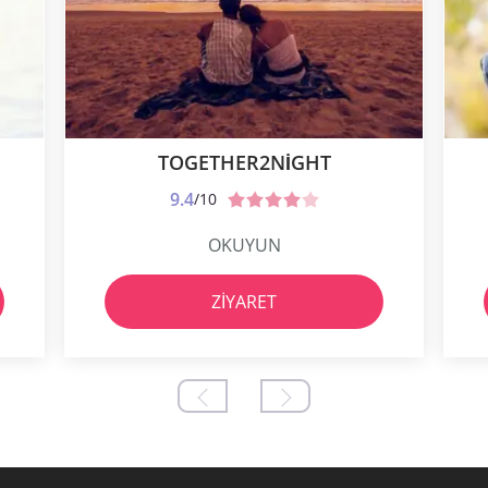
TOGETHER2NIGHT
9.4
/10
OKUYUN
ZIYARET