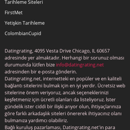
Tarihleme Siteleri
FirstMet
Yetişkin Tarihleme
ColombianCupid
BBW Tarihleme
Datingrating, 4095 Vesta Drive Chicago, IL 60657
MeetMindful
adresinde yer almaktadır. Herhangi bir sorunuz olması
BDSM Flört
durumunda lütfen bize
info@datingrating.net
adresinden bir e-posta gönderin.
BBPeopleMeet
Datingrating.net, internetteki en popüler ve en kaliteli
Şeker Baba Siteleri
bağlantı sitelerini bulmak için en iyi yerdir. Ücretsiz web
sitelerine önem veriyoruz, ancak seçeneklerinizi
JPeopleMeet
keşfetmeniz için ücretli olanları da listeliyoruz. İster
Trans Tarihleme
gündelik ister ciddi bir ilişki arıyor olun, ihtiyaçlarınıza
göre farklı arkadaşlık siteleri önererek ihtiyacınız olanı
Kıdemli Tarihleme
bulmanıza yardımcı olabiliriz.
MyLOL
Bağlı kuruluş pazarlaması, Datingrating.net'in para