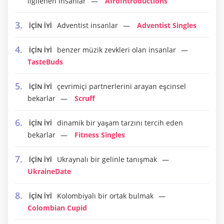
ilgilenen insanlar
AfroIntroductions
Adventist insanlar
Adventist Singles
İÇİN İYİ
benzer müzik zevkleri olan insanlar
İÇİN İYİ
TasteBuds
çevrimiçi partnerlerini arayan eşcinsel
İÇİN İYİ
bekarlar
Scruff
dinamik bir yaşam tarzını tercih eden
İÇİN İYİ
bekarlar
Fitness Singles
Ukraynalı bir gelinle tanışmak
İÇİN İYİ
UkraineDate
Kolombiyalı bir ortak bulmak
İÇİN İYİ
Colombian Cupid