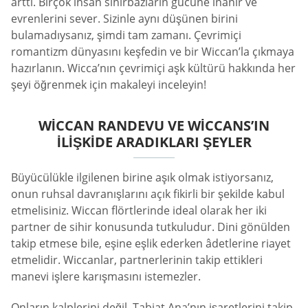
arttı. Birçok insan sihirbazların gücüne inanır ve
evrenlerini sever. Sizinle aynı düşünen birini
bulamadıysanız, şimdi tam zamanı. Çevrimiçi
romantizm dünyasını keşfedin ve bir Wiccan’la çıkmaya
hazırlanın. Wicca’nın çevrimiçi aşk kültürü hakkında her
şeyi öğrenmek için makaleyi inceleyin!
WICCAN RANDEVU VE WICCANS’IN
İLIŞKIDE ARADIKLARI ŞEYLER
Büyücülükle ilgilenen birine aşık olmak istiyorsanız,
onun ruhsal davranışlarını açık fikirli bir şekilde kabul
etmelisiniz. Wiccan flörtlerinde ideal olarak her iki
partner de sihir konusunda tutkuludur. Dini gönülden
takip etmese bile, eşine eşlik ederken âdetlerine riayet
etmelidir. Wiccanlar, partnerlerinin takip ettikleri
manevi işlere karışmasını istemezler.
Onların kalplerini değil, Tabiat Ana’nın işaretlerini takip