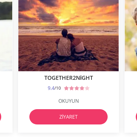
TOGETHER2NIGHT
9.4
/10
OKUYUN
ZIYARET