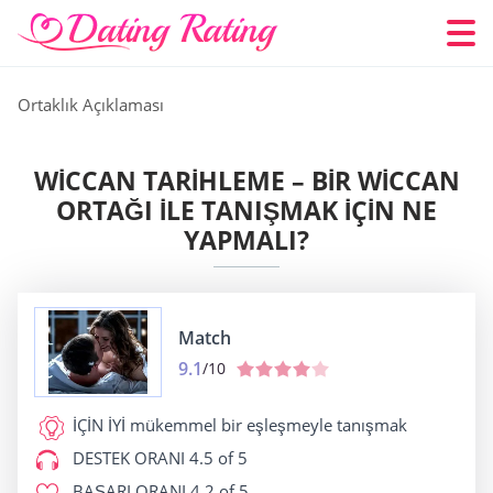
Ortaklık Açıklaması
WICCAN TARIHLEME – BIR WICCAN
ORTAĞI ILE TANIŞMAK IÇIN NE
YAPMALI?
Match
9.1
/10
İÇİN İYİ
mükemmel bir eşleşmeyle tanışmak
DESTEK ORANI
4.5 of 5
BAŞARI ORANI
4.2 of 5