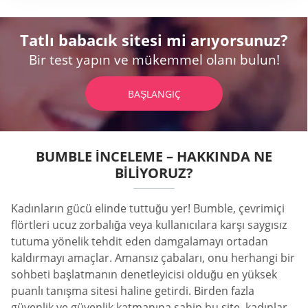
Tatlı babacık sitesi mi arıyorsunuz?
Bir test yapın ve mükemmel olanı bulun!
BAŞLANGIÇ
BUMBLE İNCELEME – HAKKINDA NE
BILIYORUZ?
Kadınların gücü elinde tuttuğu yer! Bumble, çevrimiçi
flörtleri ucuz zorbalığa veya kullanıcılara karşı saygısız
tutuma yönelik tehdit eden damgalamayı ortadan
kaldırmayı amaçlar. Amansız çabaları, onu herhangi bir
sohbeti başlatmanın denetleyicisi olduğu en yüksek
puanlı tanışma sitesi haline getirdi. Birden fazla
güvenlik ve güvenlik katmanına sahip bu site, kadınlar