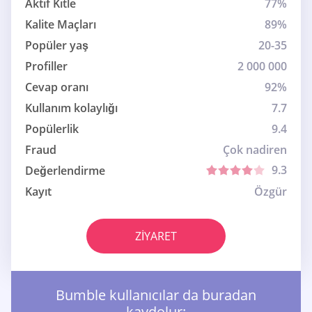
Aktif Kitle
77%
Kalite Maçları
89%
Popüler yaş
20-35
Profiller
2 000 000
Cevap oranı
92%
Kullanım kolaylığı
7.7
Popülerlik
9.4
Fraud
Çok nadiren
9.3
Değerlendirme
Kayıt
Özgür
ZIYARET
Bumble kullanıcılar da buradan
kaydolur: