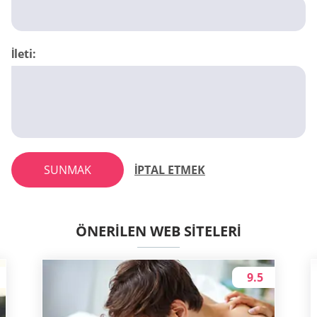
İleti:
SUNMAK
İPTAL ETMEK
ÖNERILEN WEB SITELERI
9.5