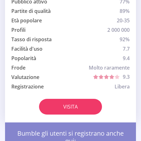
Pubblico attivo
77%
Partite di qualità
89%
Età popolare
20-35
Profili
2 000 000
Tasso di risposta
92%
Facilità d'uso
7.7
Popolarità
9.4
Frode
Molto raramente
9.3
Valutazione
Registrazione
Libera
VISITA
Bumble gli utenti si registrano anche
qui: