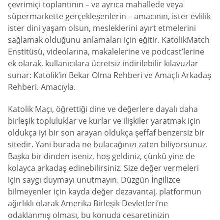
çevrimiçi toplantının – ve ayrıca mahallede veya
süpermarkette gerçekleşenlerin – amacının, ister evlilik
ister dini yaşam olsun, mesleklerini ayırt etmelerini
sağlamak olduğunu anlamaları için eğitir. KatolikMatch
Enstitüsü, videolarına, makalelerine ve podcast’lerine
ek olarak, kullanıcılara ücretsiz indirilebilir kılavuzlar
sunar: Katolik’in Bekar Olma Rehberi ve Amaçlı Arkadaş
Rehberi. Amacıyla.
Katolik Maçı, öğrettiği dine ve değerlere dayalı daha
birleşik topluluklar ve kurlar ve ilişkiler yaratmak için
oldukça iyi bir son arayan oldukça şeffaf benzersiz bir
sitedir. Yani burada ne bulacağınızı zaten biliyorsunuz.
Başka bir dinden iseniz, hoş geldiniz, çünkü yine de
kolayca arkadaş edinebilirsiniz. Size değer vermeleri
için saygı duymayı unutmayın. Düzgün İngilizce
bilmeyenler için kayda değer dezavantaj, platformun
ağırlıklı olarak Amerika Birleşik Devletleri’ne
odaklanmış olması, bu konuda cesaretinizin