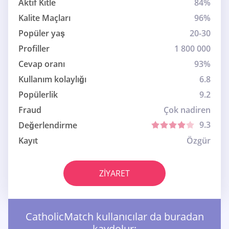
Aktif Kitle
84%
Kalite Maçları
96%
Popüler yaş
20-30
Profiller
1 800 000
Cevap oranı
93%
Kullanım kolaylığı
6.8
Popülerlik
9.2
Fraud
Çok nadiren
9.3
Değerlendirme
Kayıt
Özgür
ZIYARET
CatholicMatch kullanıcılar da buradan
kaydolur: