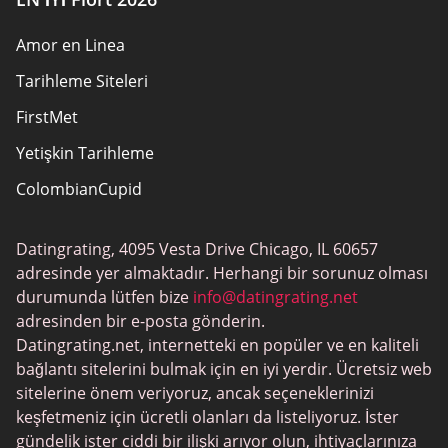
Amor en Linea
Tarihleme Siteleri
FirstMet
Yetişkin Tarihleme
ColombianCupid
BBW Tarihleme
Datingrating, 4095 Vesta Drive Chicago, IL 60657
MeetMindful
adresinde yer almaktadır. Herhangi bir sorunuz olması
BDSM Flört
durumunda lütfen bize
info@datingrating.net
adresinden bir e-posta gönderin.
BBPeopleMeet
Datingrating.net, internetteki en popüler ve en kaliteli
Şeker Baba Siteleri
bağlantı sitelerini bulmak için en iyi yerdir. Ücretsiz web
sitelerine önem veriyoruz, ancak seçeneklerinizi
JPeopleMeet
keşfetmeniz için ücretli olanları da listeliyoruz. İster
Trans Tarihleme
gündelik ister ciddi bir ilişki arıyor olun, ihtiyaçlarınıza