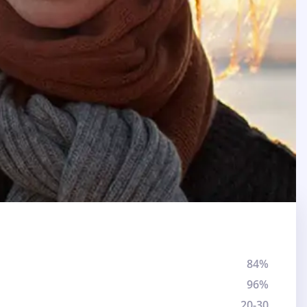
84%
96%
20-30