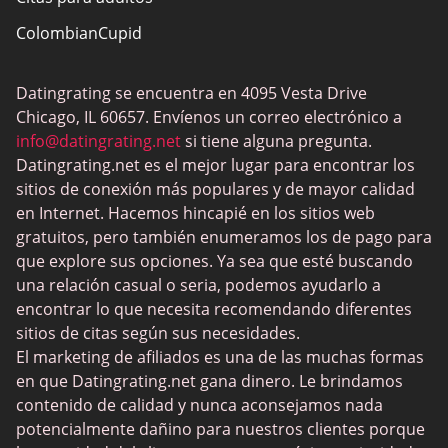
ColombianCupid
BBW Dating
Datingrating se encuentra en 4095 Vesta Drive
MeetMindful
Chicago, IL 60657. Envíenos un correo electrónico a
Citas BDSM
info@datingrating.net
si tiene alguna pregunta.
Datingrating.net es el mejor lugar para encontrar los
BBPeopleMeet
sitios de conexión más populares y de mayor calidad
Sitios Sugar Daddy
en Internet. Hacemos hincapié en los sitios web
gratuitos, pero también enumeramos los de pago para
JPeopleMeet
que explore sus opciones. Ya sea que esté buscando
Trans Dating
una relación casual o seria, podemos ayudarlo a
encontrar lo que necesita recomendando diferentes
Sitios de citas para personas mayores
sitios de citas según sus necesidades.
MyLOL
El marketing de afiliados es una de las muchas formas
en que Datingrating.net gana dinero. Le brindamos
Citas gay
contenido de calidad y nunca aconsejamos nada
Citas lesbianas
potencialmente dañino para nuestros clientes porque