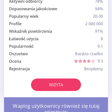
Aktywni odbiorcy
78%
Dopasowania jakościowe
94%
Popularny wiek
20-30
Profile
2 000 000
Wskaźnik powtórzenia
91%
Łatwość użycia
8
Popularność
9.1
Oszustwo
Bardzo rzadko
9.3
Ocena
Rejestracja
Bezpłatny
WIZYTA
Waplog użytkownicy również się tutaj
rejestrują: