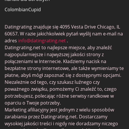
ColombianCupid
BBW Dating
Datingrating znajduje się 4095 Vesta Drive Chicago, IL
MeetMindful
60657. W razie jakichkolwiek pytań wyślij nam e-mail na
Randki BDSM
adres
info@datingrating.net
.
Datingrating.net to najlepsze miejsce, aby znaleźć
BBPeopleMeet
najpopularniejsze i najwyższej jakości strony z
Witryny Sugar Daddy
połączeniami w Internecie. Kładziemy nacisk na
bezpłatne strony internetowe, ale także wymieniamy te
JPeopleMeet
płatne, abyś mógł zapoznać się z dostępnymi opcjami.
Trans Dating
Niezależnie od tego, czy szukasz luźnego czy
poważnego związku, pomożemy Ci znaleźć to, czego
Senior serwisy randkowe
potrzebujesz, polecając różne serwisy randkowe w
MyLOL
oparciu o Twoje potrzeby.
Marketing afiliacyjny jest jednym z wielu sposobów
Gejowskie Randki
zarabiania przez Datingrating.net. Dostarczamy
Randki dla lesbijek
wysokiej jakości treści i nigdy nie doradzamy niczego