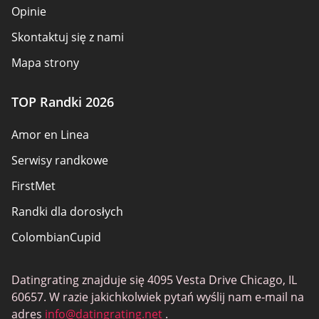
Opinie
Skontaktuj się z nami
Mapa strony
TOP Randki 2026
Amor en Linea
Serwisy randkowe
FirstMet
Randki dla dorosłych
ColombianCupid
BBW Dating
Datingrating znajduje się 4095 Vesta Drive Chicago, IL
MeetMindful
60657. W razie jakichkolwiek pytań wyślij nam e-mail na
Randki BDSM
adres
info@datingrating.net
.