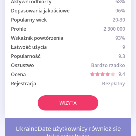
Aktywni odbiorcy
68%
Dopasowania jakościowe
96%
Popularny wiek
20-30
Profile
2 300 000
Wskaźnik powtórzenia
93%
Łatwość użycia
9
Popularność
9.3
Oszustwo
Bardzo rzadko
9.4
Ocena
Rejestracja
Bezpłatny
WIZYTA
UkraineDate użytkownicy również się
tutaj rejestrują: