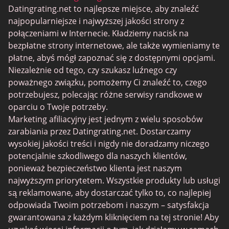
Datingrating.net to najlepsze miejsce, aby znaleźć
BBPeopleMeet
najpopularniejsze i najwyższej jakości strony z
Witryny Sugar Daddy
połączeniami w Internecie. Kładziemy nacisk na
bezpłatne strony internetowe, ale także wymieniamy te
JPeopleMeet
płatne, abyś mógł zapoznać się z dostępnymi opcjami.
Trans Dating
Niezależnie od tego, czy szukasz luźnego czy
poważnego związku, pomożemy Ci znaleźć to, czego
Senior serwisy randkowe
potrzebujesz, polecając różne serwisy randkowe w
MyLOL
oparciu o Twoje potrzeby.
Marketing afiliacyjny jest jednym z wielu sposobów
Gejowskie Randki
zarabiania przez Datingrating.net. Dostarczamy
Randki dla lesbijek
wysokiej jakości treści i nigdy nie doradzamy niczego
potencjalnie szkodliwego dla naszych klientów,
Czarne serwisy randkowe
ponieważ bezpieczeństwo klienta jest naszym
SugarDaddyMeet
najwyższym priorytetem. Wszystkie produkty lub usługi
są reklamowane, aby dostarczać tylko to, co najlepiej
LatinAmericanCupid
odpowiada Twoim potrzebom i naszym – satysfakcja
CatholicMatch
gwarantowana z każdym kliknięciem na tej stronie! Aby