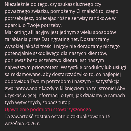
Trans Dating
Niezależnie od tego, czy szukasz luźnego czy
poważnego związku, pomożemy Ci znaleźć to, czego
Senior serwisy randkowe
potrzebujesz, polecając różne serwisy randkowe w
MyLOL
oparciu o Twoje potrzeby.
Marketing afiliacyjny jest jednym z wielu sposobów
Gejowskie Randki
zarabiania przez Datingrating.net. Dostarczamy
Randki dla lesbijek
wysokiej jakości treści i nigdy nie doradzamy niczego
potencjalnie szkodliwego dla naszych klientów,
Czarne serwisy randkowe
ponieważ bezpieczeństwo klienta jest naszym
SugarDaddyMeet
najwyższym priorytetem. Wszystkie produkty lub usługi
są reklamowane, aby dostarczać tylko to, co najlepiej
LatinAmericanCupid
odpowiada Twoim potrzebom i naszym – satysfakcja
CatholicMatch
gwarantowana z każdym kliknięciem na tej stronie! Aby
uzyskać więcej informacji o tym, jak działamy w ramach
tych wytycznych, zobacz tutaj:
Ujawnienie podmiotu stowarzyszonego
Ta zawartość została ostatnio zaktualizowana 15
września 2026 r.