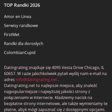
TOP Randki 2026
Amor en Linea
Serwisy randkowe
FirstMet
Randki dla dorosłych
ColombianCupid
BBW Dating
Datingrating znajduje się 4095 Vesta Drive Chicago, IL
MeetMindful
60657. W razie jakichkolwiek pytań wyślij nam e-mail na
Randki BDSM
adres
info@datingrating.net
.
Datingrating.net to najlepsze miejsce, aby znaleźć
BBPeopleMeet
najpopularniejsze i najwyższej jakości strony z
Witryny Sugar Daddy
połączeniami w Internecie. Kładziemy nacisk na
bezpłatne strony internetowe, ale także wymieniamy te
JPeopleMeet
płatne, abyś mógł zapoznać się z dostępnymi opcjami.