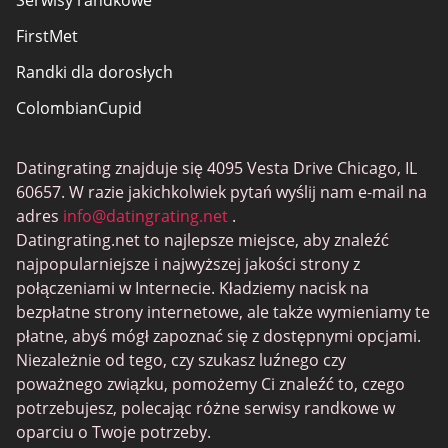
Serwisy randkowe
FirstMet
Randki dla dorosłych
ColombianCupid
BBW Dating
Datingrating znajduje się 4095 Vesta Drive Chicago, IL
MeetMindful
60657. W razie jakichkolwiek pytań wyślij nam e-mail na
Randki BDSM
adres
info@datingrating.net
.
Datingrating.net to najlepsze miejsce, aby znaleźć
BBPeopleMeet
najpopularniejsze i najwyższej jakości strony z
Witryny Sugar Daddy
połączeniami w Internecie. Kładziemy nacisk na
bezpłatne strony internetowe, ale także wymieniamy te
JPeopleMeet
płatne, abyś mógł zapoznać się z dostępnymi opcjami.
Trans Dating
Niezależnie od tego, czy szukasz luźnego czy
poważnego związku, pomożemy Ci znaleźć to, czego
Senior serwisy randkowe
potrzebujesz, polecając różne serwisy randkowe w
MyLOL
oparciu o Twoje potrzeby.