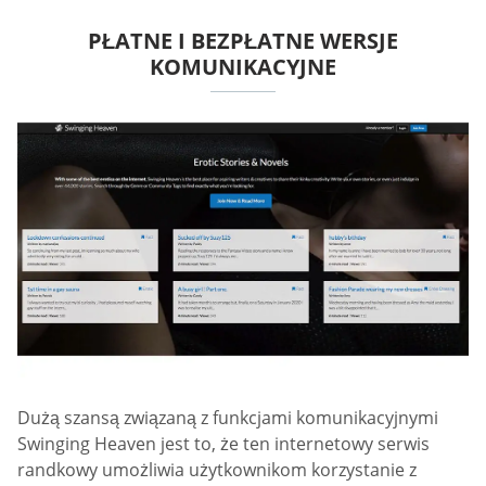
PŁATNE I BEZPŁATNE WERSJE
KOMUNIKACYJNE
Dużą szansą związaną z funkcjami komunikacyjnymi
Swinging Heaven jest to, że ten internetowy serwis
randkowy umożliwia użytkownikom korzystanie z