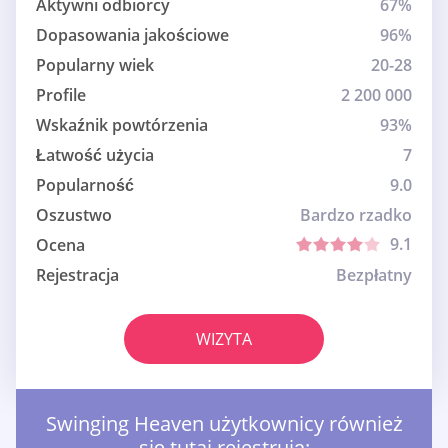
Aktywni odbiorcy
67%
Dopasowania jakościowe
96%
Popularny wiek
20-28
Profile
2 200 000
Wskaźnik powtórzenia
93%
Łatwość użycia
7
Popularność
9.0
Oszustwo
Bardzo rzadko
9.1
Ocena
Rejestracja
Bezpłatny
WIZYTA
Swinging Heaven użytkownicy również
się tutaj rejestrują: