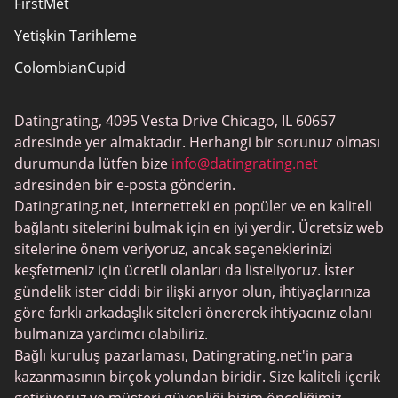
FirstMet
Yetişkin Tarihleme
ColombianCupid
BBW Tarihleme
Datingrating, 4095 Vesta Drive Chicago, IL 60657
MeetMindful
adresinde yer almaktadır. Herhangi bir sorunuz olması
BDSM Flört
durumunda lütfen bize
info@datingrating.net
adresinden bir e-posta gönderin.
BBPeopleMeet
Datingrating.net, internetteki en popüler ve en kaliteli
Şeker Baba Siteleri
bağlantı sitelerini bulmak için en iyi yerdir. Ücretsiz web
sitelerine önem veriyoruz, ancak seçeneklerinizi
JPeopleMeet
keşfetmeniz için ücretli olanları da listeliyoruz. İster
Trans Tarihleme
gündelik ister ciddi bir ilişki arıyor olun, ihtiyaçlarınıza
göre farklı arkadaşlık siteleri önererek ihtiyacınız olanı
Kıdemli Tarihleme
bulmanıza yardımcı olabiliriz.
MyLOL
Bağlı kuruluş pazarlaması, Datingrating.net'in para
kazanmasının birçok yolundan biridir. Size kaliteli içerik
Gay Tarihleme