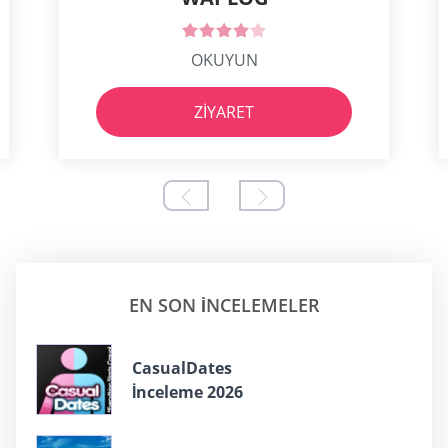
OKUYUN
ZIYARET
EN SON INCELEMELER
СasualDates
İnceleme 2026