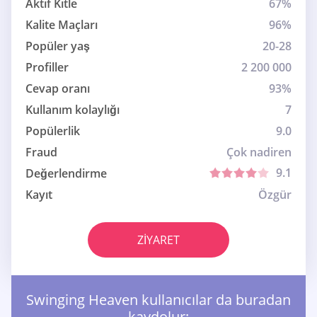
Aktif Kitle
67%
Kalite Maçları
96%
Popüler yaş
20-28
Profiller
2 200 000
Cevap oranı
93%
Kullanım kolaylığı
7
Popülerlik
9.0
Fraud
Çok nadiren
9.1
Değerlendirme
Kayıt
Özgür
ZIYARET
Swinging Heaven kullanıcılar da buradan
kaydolur: