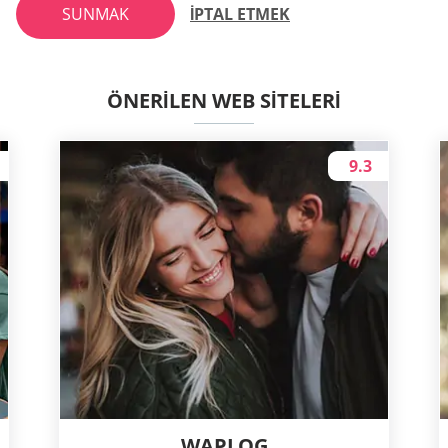
SUNMAK
İPTAL ETMEK
ÖNERILEN WEB SITELERI
9.3
WAPLOG