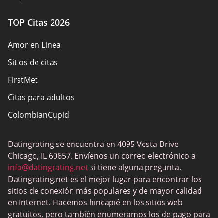
TOP Citas 2026
Amor en Linea
Sitios de citas
FirstMet
Citas para adultos
ColombianCupid
BBW Dating
Datingrating se encuentra en 4095 Vesta Drive
MeetMindful
Chicago, IL 60657. Envíenos un correo electrónico a
Citas BDSM
info@datingrating.net
si tiene alguna pregunta.
Datingrating.net es el mejor lugar para encontrar los
BBPeopleMeet
sitios de conexión más populares y de mayor calidad
Sitios Sugar Daddy
en Internet. Hacemos hincapié en los sitios web
gratuitos, pero también enumeramos los de pago para