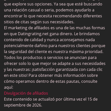
JPeopleMeet
que explore sus opciones. Ya sea que esté buscando
Trans Dating
una relación casual o seria, podemos ayudarlo a
encontrar lo que necesita recomendando diferentes
Sitios de citas para personas mayores
sitios de citas según sus necesidades.
MyLOL
El marketing de afiliados es una de las muchas formas
en que Datingrating.net gana dinero. Le brindamos
Citas gay
contenido de calidad y nunca aconsejamos nada
Citas lesbianas
potencialmente dañino para nuestros clientes porque
la seguridad del cliente es nuestra máxima prioridad.
Sitios de citas negras
Todos los productos o servicios se anuncian para
SugarDaddyMeet
ofrecer solo lo que mejor se adapte a sus necesidades
y las nuestras: ¡satisfacción garantizada con cada clic
LatinAmericanCupid
en este sitio! Para obtener más información sobre
CatholicMatch
cómo operamos dentro de estas pautas, consulte
aquí:
Divulgación de afiliados
Este contenido se actualizó por última vez el 15 de
septiembre de 2026.