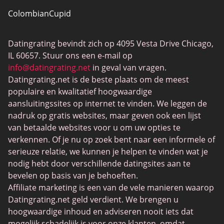
ColombianCupid
BBW Dating
Datingrating bevindt zich op 4095 Vesta Drive Chicago,
MeetMindful
IL 60657. Stuur ons een e-mail op
BDSM Dating
info@datingrating.net
in geval van vragen.
Datingrating.net is de beste plaats om de meest
BBPeopleMeet
populaire en kwalitatief hoogwaardige
Sugar Daddy-sites
aansluitingssites op internet te vinden. We leggen de
nadruk op gratis websites, maar geven ook een lijst
JPeopleMeet
van betaalde websites voor u om uw opties te
Trans Daten
verkennen. Of je nu op zoek bent naar een informele of
serieuze relatie, we kunnen je helpen te vinden wat je
Senior Datingsites
nodig hebt door verschillende datingsites aan te
MijnLOL
bevelen op basis van je behoeften.
Affiliate marketing is een van de vele manieren waarop
Gay Dating
Datingrating.net geld verdient. We brengen u
Lesbische Dating
hoogwaardige inhoud en adviseren nooit iets dat
mogelijk schadelijk is voor onze klanten, omdat