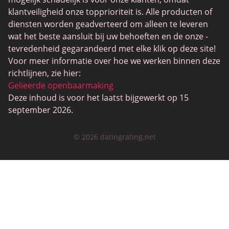
Black Dating Sites
klantveiligheid onze topprioriteit is. Alle producten of
SugarDaddyMeet
diensten worden geadverteerd om alleen te leveren
wat het beste aansluit bij uw behoeften en de onze -
LatinAmericanCupid
tevredenheid gegarandeerd met elke klik op deze site!
CatholicMatch
Voor meer informatie over hoe we werken binnen deze
richtlijnen, zie hier:
Gelieerde openbaarmaking
Deze inhoud is voor het laatst bijgewerkt op 15
september 2026.
© 2026 datingrating.net