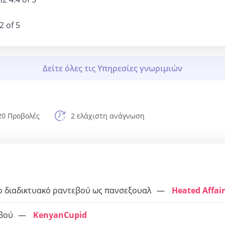
2 of 5
20 Προβολές
2 ελάχιστη ανάγνωση
ο διαδικτυακό ραντεβού ως πανσεξουαλ
Heated Affair
εβού
KenyanCupid