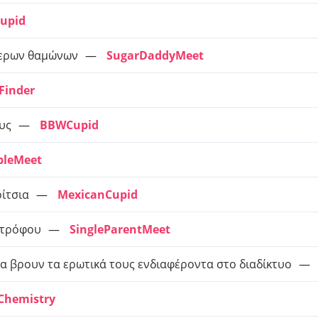
upid
τερων θαμώνων
SugarDaddyMeet
Finder
υς
BBWCupid
pleMeet
ίτσια
MexicanCupid
ντρόφου
SingleParentMeet
α βρουν τα ερωτικά τους ενδιαφέροντα στο διαδίκτυο
Chemistry