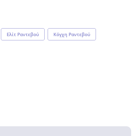
Ελίτ Ραντεβού
Kόγχη Pαντεβού