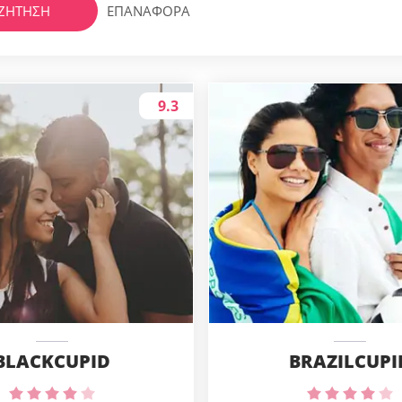
ΖΉΤΗΣΗ
ΕΠΑΝΑΦΟΡΆ
9.3
BLACKCUPID
BRAZILCUPI