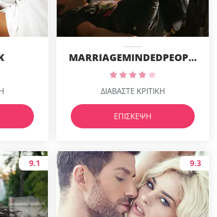
K
MARRIAGEMINDEDPEOPLEMEET
ΚΗ
ΔΙΑΒΑΣΤΕ ΚΡΙΤΙΚΗ
ΕΠΊΣΚΕΨΗ
9.1
9.3