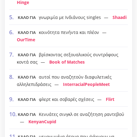
Hinge
γνωριμία με Ινδιάνους singles
Shaadi
ΚΑΛΟ ΓΙΑ
κοινότητα πενήντα και πλέον
ΚΑΛΟ ΓΙΑ
OurTime
βρίσκοντας σεξουαλικούς συντρόφους
ΚΑΛΟ ΓΙΑ
κοντά σας
Book of Matches
αυτοί που αναζητούν διαφυλετικές
ΚΑΛΟ ΓΙΑ
αλληλεπιδράσεις
InterracialPeopleMeet
φλερτ και σοβαρές σχέσεις
Flirt
ΚΑΛΟ ΓΙΑ
Κενυάτες σινγκλ σε αναζήτηση ραντεβού
ΚΑΛΟ ΓΙΑ
KenyanCupid
μεμονωμένα άτομα που ψάχνουν να
ΚΑΛΟ ΓΙΑ