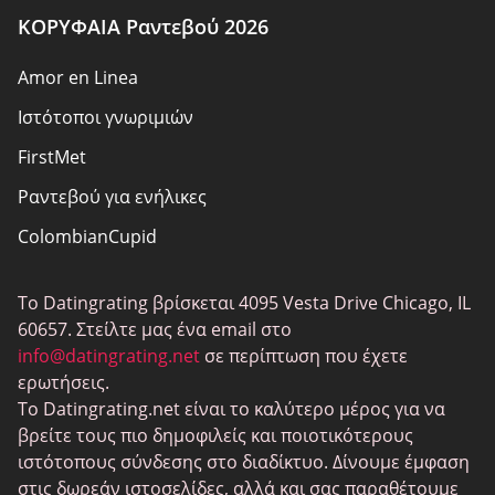
ΚΟΡΥΦΑΙΑ Ραντεβού 2026
Ευθύνη
Amor en Linea
Αποκάλυψη συνεργατών
Ιστότοποι γνωριμιών
Σχετικά με εμάς
FirstMet
Χάρτης ιστότοπου
Ραντεβού για ενήλικες
ColombianCupid
BBW Ραντεβού
Το Datingrating βρίσκεται 4095 Vesta Drive Chicago, IL
MeetMindful
60657. Στείλτε μας ένα email στο
BDSM Ραντεβού
info@datingrating.net
σε περίπτωση που έχετε
ερωτήσεις.
BBPeopleMeet
Το Datingrating.net είναι το καλύτερο μέρος για να
Ιστοσελίδες Sugar Daddy
βρείτε τους πιο δημοφιλείς και ποιοτικότερους
ιστότοπους σύνδεσης στο διαδίκτυο. Δίνουμε έμφαση
JPeopleMeet
στις δωρεάν ιστοσελίδες, αλλά και σας παραθέτουμε