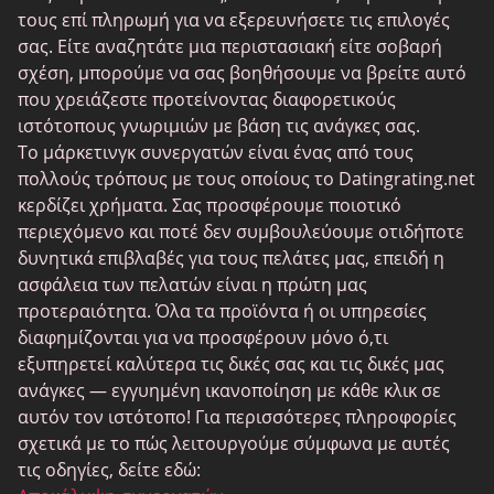
Τρανς Ραντεβού
τους επί πληρωμή για να εξερευνήσετε τις επιλογές
σας. Είτε αναζητάτε μια περιστασιακή είτε σοβαρή
Ηλικιωμένος Ραντεβού
σχέση, μπορούμε να σας βοηθήσουμε να βρείτε αυτό
MyLOL
που χρειάζεστε προτείνοντας διαφορετικούς
ιστότοπους γνωριμιών με βάση τις ανάγκες σας.
Γνωριμίες ομοφυλόφιλων
Το μάρκετινγκ συνεργατών είναι ένας από τους
Λεσβίες Ραντεβού
πολλούς τρόπους με τους οποίους το Datingrating.net
κερδίζει χρήματα. Σας προσφέρουμε ποιοτικό
Μαύροι ιστότοποι γνωριμιών
περιεχόμενο και ποτέ δεν συμβουλεύουμε οτιδήποτε
SugarDaddyMeet
δυνητικά επιβλαβές για τους πελάτες μας, επειδή η
ασφάλεια των πελατών είναι η πρώτη μας
LatinAmericanCupid
προτεραιότητα. Όλα τα προϊόντα ή οι υπηρεσίες
CatholicMatch
διαφημίζονται για να προσφέρουν μόνο ό,τι
εξυπηρετεί καλύτερα τις δικές σας και τις δικές μας
ανάγκες — εγγυημένη ικανοποίηση με κάθε κλικ σε
αυτόν τον ιστότοπο! Για περισσότερες πληροφορίες
σχετικά με το πώς λειτουργούμε σύμφωνα με αυτές
τις οδηγίες, δείτε εδώ: