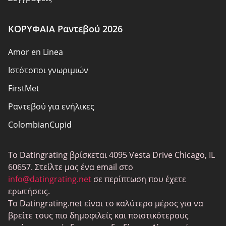
Πολιτική απορρήτου
ΚΟΡΥΦΑΙΑ Ραντεβού 2026
Ευθύνη
Amor en Linea
Αποκάλυψη συνεργατών
Ιστότοποι γνωριμιών
Σχετικά με εμάς
FirstMet
Χάρτης ιστότοπου
Ραντεβού για ενήλικες
ColombianCupid
BBW Ραντεβού
Το Datingrating βρίσκεται 4095 Vesta Drive Chicago, IL
MeetMindful
60657. Στείλτε μας ένα email στο
BDSM Ραντεβού
info@datingrating.net
σε περίπτωση που έχετε
ερωτήσεις.
BBPeopleMeet
Το Datingrating.net είναι το καλύτερο μέρος για να
Ιστοσελίδες Sugar Daddy
βρείτε τους πιο δημοφιλείς και ποιοτικότερους