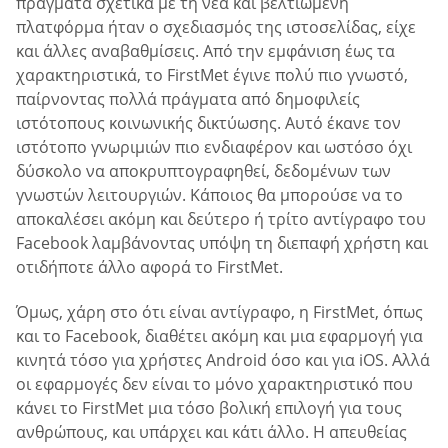
πράγματα σχετικά με τη νέα και βελτιωμένη
πλατφόρμα ήταν ο σχεδιασμός της ιστοσελίδας, είχε
και άλλες αναβαθμίσεις. Από την εμφάνιση έως τα
χαρακτηριστικά, το FirstMet έγινε πολύ πιο γνωστό,
παίρνοντας πολλά πράγματα από δημοφιλείς
ιστότοπους κοινωνικής δικτύωσης. Αυτό έκανε τον
ιστότοπο γνωριμιών πιο ενδιαφέρον και ωστόσο όχι
δύσκολο να αποκρυπτογραφηθεί, δεδομένων των
γνωστών λειτουργιών. Κάποιος θα μπορούσε να το
αποκαλέσει ακόμη και δεύτερο ή τρίτο αντίγραφο του
Facebook λαμβάνοντας υπόψη τη διεπαφή χρήστη και
οτιδήποτε άλλο αφορά το FirstMet.
Όμως, χάρη στο ότι είναι αντίγραφο, η FirstMet, όπως
και το Facebook, διαθέτει ακόμη και μια εφαρμογή για
κινητά τόσο για χρήστες Android όσο και για iOS. Αλλά
οι εφαρμογές δεν είναι το μόνο χαρακτηριστικό που
κάνει το FirstMet μια τόσο βολική επιλογή για τους
ανθρώπους, και υπάρχει και κάτι άλλο. Η απευθείας