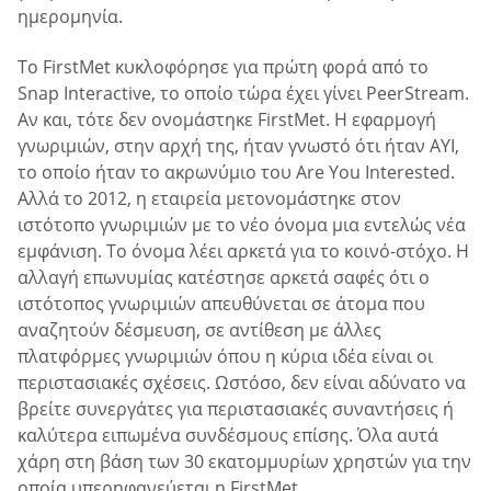
ημερομηνία.
Το FirstMet κυκλοφόρησε για πρώτη φορά από το
Snap Interactive, το οποίο τώρα έχει γίνει PeerStream.
Αν και, τότε δεν ονομάστηκε FirstMet. Η εφαρμογή
γνωριμιών, στην αρχή της, ήταν γνωστό ότι ήταν AYI,
το οποίο ήταν το ακρωνύμιο του Are You Interested.
Αλλά το 2012, η εταιρεία μετονομάστηκε στον
ιστότοπο γνωριμιών με το νέο όνομα μια εντελώς νέα
εμφάνιση. Το όνομα λέει αρκετά για το κοινό-στόχο. Η
αλλαγή επωνυμίας κατέστησε αρκετά σαφές ότι ο
ιστότοπος γνωριμιών απευθύνεται σε άτομα που
αναζητούν δέσμευση, σε αντίθεση με άλλες
πλατφόρμες γνωριμιών όπου η κύρια ιδέα είναι οι
περιστασιακές σχέσεις. Ωστόσο, δεν είναι αδύνατο να
βρείτε συνεργάτες για περιστασιακές συναντήσεις ή
καλύτερα ειπωμένα συνδέσμους επίσης. Όλα αυτά
χάρη στη βάση των 30 εκατομμυρίων χρηστών για την
οποία υπερηφανεύεται η FirstMet.