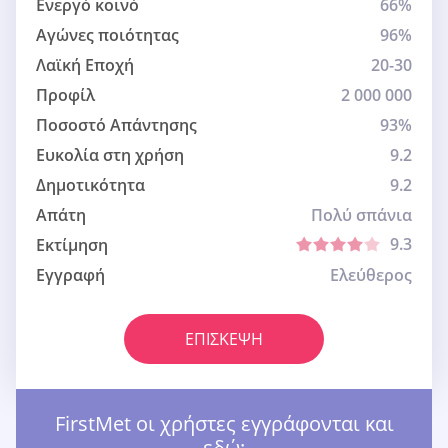
Ενεργό κοινό
66%
Αγώνες ποιότητας
96%
Λαϊκή Εποχή
20-30
Προφίλ
2 000 000
Ποσοστό Απάντησης
93%
Ευκολία στη χρήση
9.2
Δημοτικότητα
9.2
Απάτη
Πολύ σπάνια
9.3
Εκτίμηση
Εγγραφή
Ελεύθερος
ΕΠΊΣΚΕΨΗ
FirstMet οι χρήστες εγγράφονται και
εδώ: