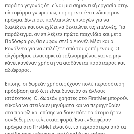
παρά το γεγονός ότι είναι μια σημαντική εργασία στην
πλατφόρμα γνωριμιών, παραμένει ένα ενδιαφέρον
πράγμα. Δίνει σετ πολλαπλών επιλογών για να
διαλέξετε και συνεχίζει να βελτιώνει τις επιλογές. Για
παράδειγμα, αν επιλέξετε πρώτα παιχνίδια και μετά
Ποδόσφαιρο, θα εμφανιστεί ο Λιονέλ Μέσι και ο
Ρονάλντο για να επιλέξετε από τους επόμενους. Ο
αλγόριθμος είναι αρκετά ταξινομημένος για να μην
κάνει κανέναν χρήστη να αισθάνεται παράταιρος και
αδιάφορος.
Επίσης, οι δωρεάν χρήστες έχουν πολύ περισσότερη
πρόσβαση από ό,τι είναι δυνατόν σε άλλους
ιστότοπους. Οι δωρεάν χρήστες στο FirstMet μπορούν
εύκολα να στείλουν μηνύματα και να περιηγηθούν
στα προφίλ και επίσης να δουν πότε το άτομο ήταν
συνδεδεμένο τελευταία φορά. Ένα ενδιαφέρον
πράγμα στο FirstMet είναι ότι τα περισσότερα από τα
μοτίβα περιγράφονται πολύ καλά και επίσης