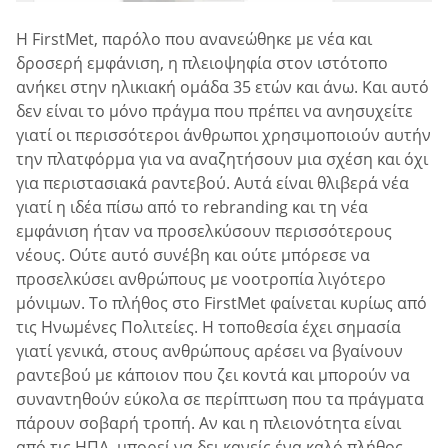
Η FirstMet, παρόλο που ανανεώθηκε με νέα και
δροσερή εμφάνιση, η πλειοψηφία στον ιστότοπο
ανήκει στην ηλικιακή ομάδα 35 ετών και άνω. Και αυτό
δεν είναι το μόνο πράγμα που πρέπει να ανησυχείτε
γιατί οι περισσότεροι άνθρωποι χρησιμοποιούν αυτήν
την πλατφόρμα για να αναζητήσουν μια σχέση και όχι
για περιστασιακά ραντεβού. Αυτά είναι θλιβερά νέα
γιατί η ιδέα πίσω από το rebranding και τη νέα
εμφάνιση ήταν να προσελκύσουν περισσότερους
νέους. Ούτε αυτό συνέβη και ούτε μπόρεσε να
προσελκύσει ανθρώπους με νοοτροπία λιγότερο
μόνιμων. Το πλήθος στο FirstMet φαίνεται κυρίως από
τις Ηνωμένες Πολιτείες. Η τοποθεσία έχει σημασία
γιατί γενικά, στους ανθρώπους αρέσει να βγαίνουν
ραντεβού με κάποιον που ζει κοντά και μπορούν να
συναντηθούν εύκολα σε περίπτωση που τα πράγματα
πάρουν σοβαρή τροπή. Αν και η πλειονότητα είναι
από τις ΗΠΑ, μπορεί να δει κανείς ένα καλό πλήθος