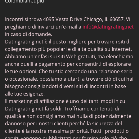
ColombianCupid
Incontri BBW
Incontri si trova 4095 Vesta Drive Chicago, IL 60657. Vi
MeetMindful
preghiamo di inviarci un'e-mail a
info@datingrating.net
Incontri BDSM
in caso di domande.
Datingrating.net è il posto migliore per trovare i siti di
BBPeopleMeet
collegamento più popolari e di alta qualità su Internet.
Siti Sugar Daddy
Abbiamo un'enfasi sui siti Web gratuiti, ma elenchiamo
anche quelli a pagamento per consentirti di esplorare
JPeopleMeet
le tue opzioni. Che tu stia cercando una relazione seria
Incontri trans
o occasionale, possiamo aiutarti a trovare ciò di cui hai
bisogno consigliandoti diversi siti di incontri in base
Siti di incontri per anziani - Scelta di piattaforme con
alle tue esigenze.
interfacce semplici
Il marketing di affiliazione è uno dei tanti modi in cui
MyLOL
Datingrating.net fa soldi. Ti offriamo contenuti di
qualità e non consigliamo mai nulla di potenzialmente
Incontri gay
dannoso per i nostri clienti perché la sicurezza del
Incontri lesbici
cliente è la nostra massima priorità. Tutti i prodotti o
servizi vengono pubblicizzati per fornire solo ciò che