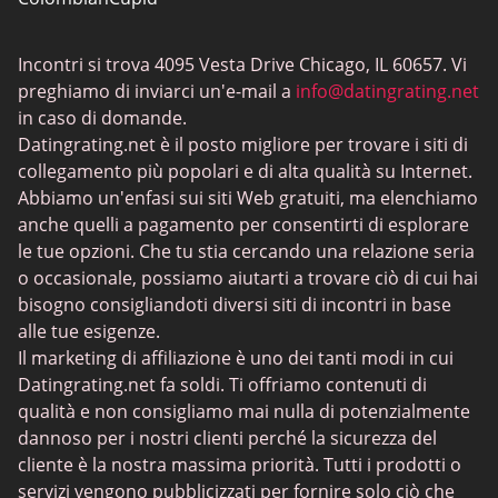
Incontri BBW
Incontri si trova 4095 Vesta Drive Chicago, IL 60657. Vi
MeetMindful
preghiamo di inviarci un'e-mail a
info@datingrating.net
Incontri BDSM
in caso di domande.
Datingrating.net è il posto migliore per trovare i siti di
BBPeopleMeet
collegamento più popolari e di alta qualità su Internet.
Siti Sugar Daddy
Abbiamo un'enfasi sui siti Web gratuiti, ma elenchiamo
anche quelli a pagamento per consentirti di esplorare
JPeopleMeet
le tue opzioni. Che tu stia cercando una relazione seria
Incontri trans
o occasionale, possiamo aiutarti a trovare ciò di cui hai
bisogno consigliandoti diversi siti di incontri in base
Siti di incontri per anziani - Scelta di piattaforme con
alle tue esigenze.
interfacce semplici
Il marketing di affiliazione è uno dei tanti modi in cui
MyLOL
Datingrating.net fa soldi. Ti offriamo contenuti di
qualità e non consigliamo mai nulla di potenzialmente
Incontri gay
dannoso per i nostri clienti perché la sicurezza del
Incontri lesbici
cliente è la nostra massima priorità. Tutti i prodotti o
servizi vengono pubblicizzati per fornire solo ciò che