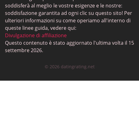
Siti di incontri neri
soddisferà al meglio le vostre esigenze e le nostre:
SugarDaddyMeet
soddisfazione garantita ad ogni clic su questo sito! Per
ulteriori informazioni su come operiamo all'interno di
LatinAmericanCupid
queste linee guida, vedere qui:
CatholicMatch
Divulgazione di affiliazione
Questo contenuto è stato aggiornato l'ultima volta il 15
settembre 2026.
© 2026 datingrating.net