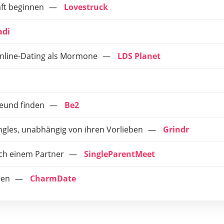
ft beginnen
Lovestruck
adi
Online-Dating als Mormone
LDS Planet
eund finden
Be2
ingles, unabhängig von ihren Vorlieben
Grindr
ach einem Partner
SingleParentMeet
den
CharmDate