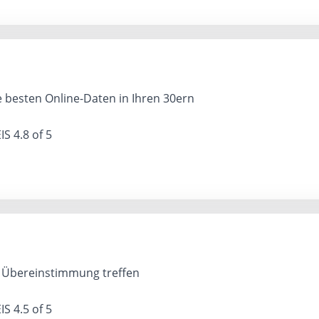
e besten Online-Daten in Ihren 30ern
IS
4.8 of 5
e Übereinstimmung treffen
IS
4.5 of 5