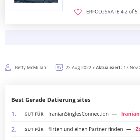
ERFOLGSRATE
4.2 of 5
Betty McMillan
23 Aug 2022
Aktualisiert:
17 Nov 
Best Gerade Datierung sites
IranianSinglesConnection
Irania
GUT FÜR
flirten und einen Partner finden
Z
GUT FÜR