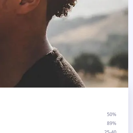
50%
89%
25-40