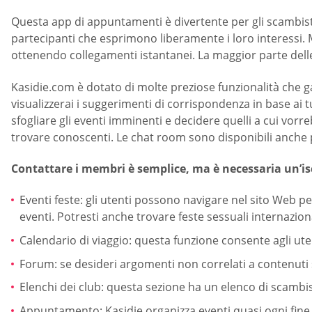
Questa app di appuntamenti è divertente per gli scambisti,
partecipanti che esprimono liberamente i loro interessi. M
ottenendo collegamenti istantanei. La maggior parte dell
Kasidie.com è dotato di molte preziose funzionalità che ga
visualizzerai i suggerimenti di corrispondenza in base ai tuoi
sfogliare gli eventi imminenti e decidere quelli a cui vo
trovare conoscenti. Le chat room sono disponibili anche 
Contattare i membri è semplice, ma è necessaria un’is
Eventi feste: gli utenti possono navigare nel sito Web p
eventi. Potresti anche trovare feste sessuali internaziona
Calendario di viaggio: questa funzione consente agli ut
Forum: se desideri argomenti non correlati a contenuti se
Elenchi dei club: questa sezione ha un elenco di scambist
Appuntamento: Kasidie organizza eventi quasi ogni fine s