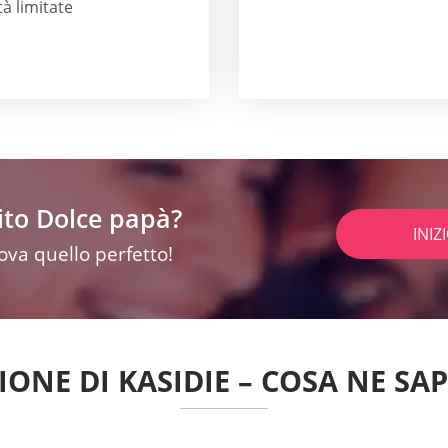
tà limitate
ito Dolce papà?
INIZ
rova quello perfetto!
IONE DI KASIDIE – COSA NE SA