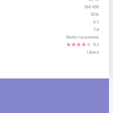
360 000
92%
6.1
7.4
Molto raramente
9.3
Libera