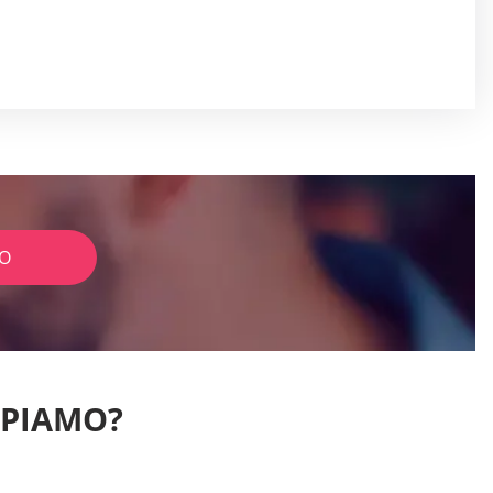
IO
PPIAMO?