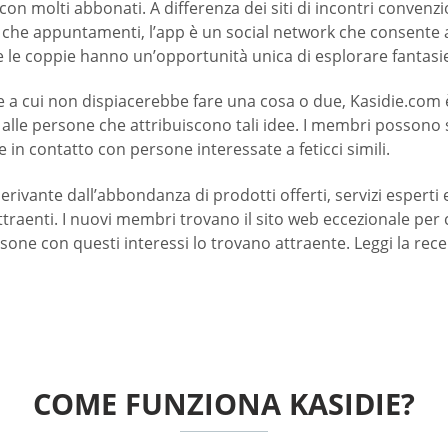
con molti abbonati. A differenza dei siti di incontri conven
he appuntamenti, l’app è un social network che consente all
he le coppie hanno un’opportunità unica di esplorare fantasie
cui non dispiacerebbe fare una cosa o due, Kasidie.com è il t
 alle persone che attribuiscono tali idee. I membri possono 
in contatto con persone interessate a feticci simili.
nte dall’abbondanza di prodotti offerti, servizi esperti e 
attraenti. I nuovi membri trovano il sito web eccezionale p
one con questi interessi lo trovano attraente. Leggi la rece
COME FUNZIONA KASIDIE?