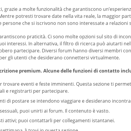
 grazie a molte funzionalità che garantiscono un’esperienza u
entre potresti trovare date nella vita reale, la maggior par
e persone che si iscrivono non sono interessate a relazioni
rantiscono praticità. Ci sono molte opzioni sul sito di incon
 interessi. In alternativa, il filtro di ricerca può aiutarti nel
rrebbero partecipare. Diversi forum hanno diversi membri con
per gli utenti che desiderano connettersi virtualmente.
crizione premium. Alcune delle funzioni di contatto inc
er trovare eventi e feste imminenti. Questa sezione ti permet
li e registrarti per partecipare.
enti di postare se intendono viaggiare e desiderano incontra
ssuali, puoi unirti ai forum. Il contenuto è vasto.
i attivi; puoi contattarli per collegamenti istantanei.
ettimana, li trovi in questa sezione.