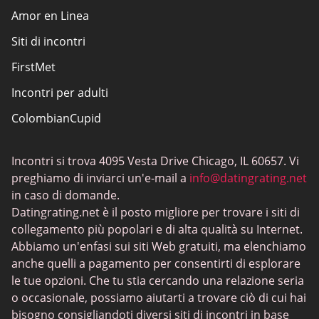
Amor en Linea
Siti di incontri
FirstMet
Incontri per adulti
ColombianCupid
Incontri BBW
Incontri si trova 4095 Vesta Drive Chicago, IL 60657. Vi
MeetMindful
preghiamo di inviarci un'e-mail a
info@datingrating.net
Incontri BDSM
in caso di domande.
Datingrating.net è il posto migliore per trovare i siti di
BBPeopleMeet
collegamento più popolari e di alta qualità su Internet.
Siti Sugar Daddy
Abbiamo un'enfasi sui siti Web gratuiti, ma elenchiamo
anche quelli a pagamento per consentirti di esplorare
JPeopleMeet
le tue opzioni. Che tu stia cercando una relazione seria
Incontri trans
o occasionale, possiamo aiutarti a trovare ciò di cui hai
bisogno consigliandoti diversi siti di incontri in base