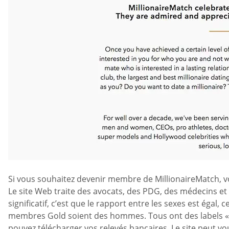
Si vous souhaitez devenir membre de MillionaireMatch, vou
Le site Web traite des avocats, des PDG, des médecins e
significatif, c’est que le rapport entre les sexes est éga
membres Gold soient des hommes. Tous ont des labels «Cer
pouvez télécharger vos relevés bancaires. Le site peut v