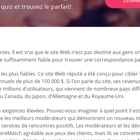
DÉMAR
uiz et trouvez le parfait!
s. Il est vrai que le site Web n’est pas destiné aux gens or
tre suffisamment fiable pour trouver une correspondance par
les plus fiables. Ce site Web réputé a été conçu pour cibler
ls de plus de 150 000 $. Si l’on parle du site, ses revenus s
re millions d’utilisateurs, qui viennent de nombreux pays diff
u Canada, du Japon, d’Allemagne et du Royaume-Uni.
s exigences élevées. Pouvez-vous imaginer à quel point il est
che les meilleurs modérateurs qui démontrent un nouveau ni
de services de rencontres positifs. Les modérateurs et les d
aireMatch agréable aux yeux des clients, mais ils se concen