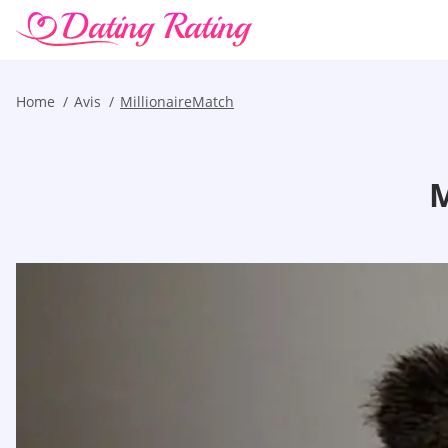
Home
Avis
MillionaireMatch
M