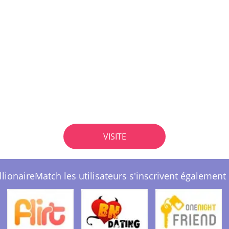
VISITE
llionaireMatch les utilisateurs s'inscrivent également i