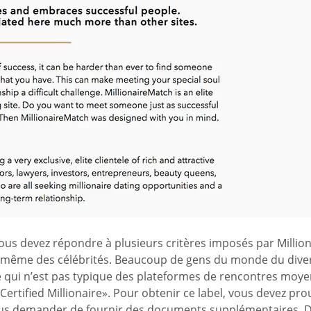
s devez répondre à plusieurs critères imposés par Millionai
t même des célébrités. Beaucoup de gens du monde du diverti
l, ce qui n’est pas typique des plateformes de rencontres moy
tified Millionaire». Pour obtenir ce label, vous devez pro
ous demander de fournir des documents supplémentaires. Dès 