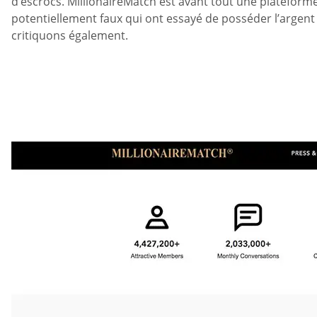
d’escrocs. MillionaireMatch est avant tout une plateforme
potentiellement faux qui ont essayé de posséder l’argen
critiquons également.