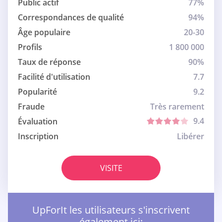
Public actif
77%
Correspondances de qualité
94%
Âge populaire
20-30
Profils
1 800 000
Taux de réponse
90%
Facilité d'utilisation
7.7
Popularité
9.2
Fraude
Très rarement
9.4
Évaluation
Inscription
Libérer
VISITE
UpForIt les utilisateurs s'inscrivent
également ici: