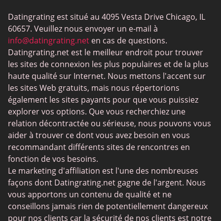
BBW
Datingrating est situé au 4095 Vesta Drive Chicago, IL
MeetMindful
60657. Veuillez nous envoyer un e-mail à
BDSM
info@datingrating.net
en cas de questions.
Datingrating.net est le meilleur endroit pour trouver
BBPeopleMeet
les sites de connexion les plus populaires et de la plus
Sites Sugar Daddy
haute qualité sur Internet. Nous mettons l'accent sur
les sites Web gratuits, mais nous répertorions
JPeopleMeet
également les sites payants pour que vous puissiez
Rencontres trans
explorer vos options. Que vous recherchiez une
relation décontractée ou sérieuse, nous pouvons vous
Sites de rencontre senior
aider à trouver ce dont vous avez besoin en vous
MyLOL
recommandant différents sites de rencontres en
fonction de vos besoins.
Rencontres gay
Le marketing d'affiliation est l'une des nombreuses
Rencontres lesbiennes
façons dont Datingrating.net gagne de l'argent. Nous
vous apportons un contenu de qualité et ne
Sites de rencontres bouddhistes
conseillons jamais rien de potentiellement dangereux
SugarDaddyMeet
pour nos clients car la sécurité de nos clients est notre