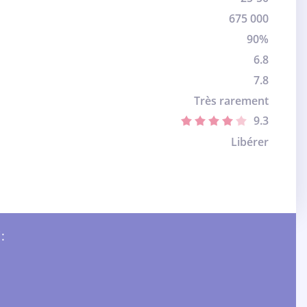
675 000
90%
6.8
7.8
Très rarement
9.3
Libérer
: