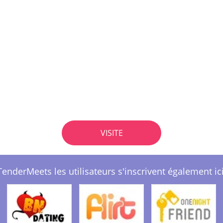
VISITE
TenderMeets les utilisateurs s'inscrivent également ici