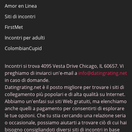
Amor en Linea
Siti di incontri
FirstMet
Incontri per adulti
ColombianCupid
Incontri BBW
Incontri si trova 4095 Vesta Drive Chicago, IL 60657. Vi
MeetMindful
preghiamo di inviarci un'e-mail a
info@datingrating.net
Incontri BDSM
in caso di domande.
Datingrating.net è il posto migliore per trovare i siti di
BBPeopleMeet
collegamento più popolari e di alta qualità su Internet.
Siti Sugar Daddy
Abbiamo un'enfasi sui siti Web gratuiti, ma elenchiamo
anche quelli a pagamento per consentirti di esplorare
JPeopleMeet
le tue opzioni. Che tu stia cercando una relazione seria
Incontri trans
o occasionale, possiamo aiutarti a trovare ciò di cui hai
bisogno consigliandoti diversi siti di incontri in base