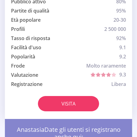
Pubblico attivo
80%
Partite di qualità
95%
Età popolare
20-30
Profili
2 500 000
Tasso di risposta
92%
Facilità d'uso
9.1
Popolarità
9.2
Frode
Molto raramente
9.3
Valutazione
Registrazione
Libera
VISITA
AnastasiaDate gli utenti si registrano
anche qui: