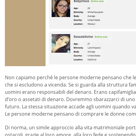
Non capiamo perché le persone moderne pensano che le re
che si escludono a vicenda. Se si guarda alla struttura fam
uomini erano responsabili del denaro. Erano capifamiglia.
d’oro o assetati di denaro. Dovremmo sbarazzarci di uno s
futuro. La stessa situazione accade agli uomini quando van
Le persone moderne pensano di comprare le donne com
Di norma, un simile approccio alla vita matrimoniale por
ostacoli, grazie al loro amore, alla loro fede e sostenen