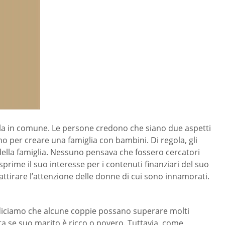
la in comune. Le persone credono che siano due aspetti
ano per creare una famiglia con bambini. Di regola, gli
della famiglia. Nessuno pensava che fossero cercatori
rime il suo interesse per i contenuti finanziari del suo
attirare l’attenzione delle donne di cui sono innamorati.
n diciamo che alcune coppie possano superare molti
ta se suo marito è ricco o povero. Tuttavia, come