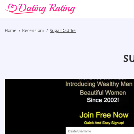
Home
Recensioni
SugarDaddie
S