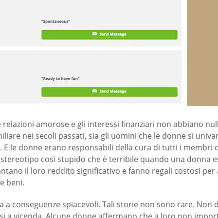
lazioni amorose e gli interessi finanziari non abbiano nul
iliare nei secoli passati, sia gli uomini che le donne si univ
 E le donne erano responsabili della cura di tutti i membri 
tereotipo così stupido che è terribile quando una donna esp
tano il loro reddito significativo e fanno regali costosi per 
e beni.
ta a conseguenze spiacevoli. Tali storie non sono rare. No
dosi a vicenda. Alcune donne affermano che a loro non impor