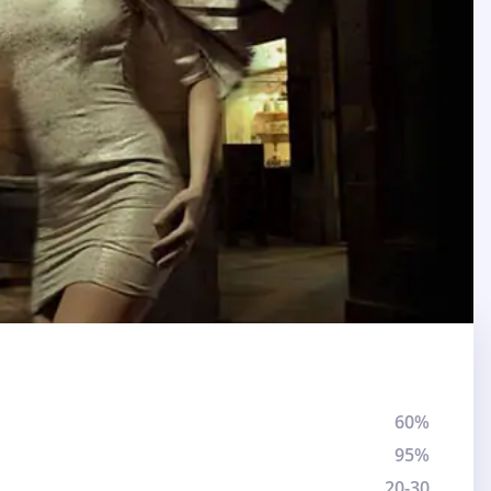
60%
95%
20-30