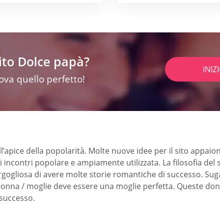
ito Dolce papà?
INIZ
rova quello perfetto!
all’apice della popolarità. Molte nuove idee per il sito app
ncontri popolare e ampiamente utilizzata. La filosofia del sit
gogliosa di avere molte storie romantiche di successo. Suga
la donna / moglie deve essere una moglie perfetta. Queste d
 successo.