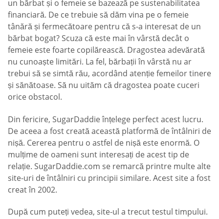
un bărbat și o femeie se bazează pe sustenabilitatea
financiară. De ce trebuie să dăm vina pe o femeie
tânără și fermecătoare pentru că s-a interesat de un
bărbat bogat? Scuza că este mai în vârstă decât o
femeie este foarte copilărească. Dragostea adevărată
nu cunoaște limitări. La fel, bărbații în vârstă nu ar
trebui să se simtă rău, acordând atenție femeilor tinere
și sănătoase. Să nu uităm că dragostea poate cuceri
orice obstacol.
Din fericire, SugarDaddie înțelege perfect acest lucru.
De aceea a fost creată această platformă de întâlniri de
nișă. Cererea pentru o astfel de nișă este enormă. O
mulțime de oameni sunt interesați de acest tip de
relație. SugarDaddie.com se remarcă printre multe alte
site-uri de întâlniri cu principii similare. Acest site a fost
creat în 2002.
După cum puteți vedea, site-ul a trecut testul timpului.