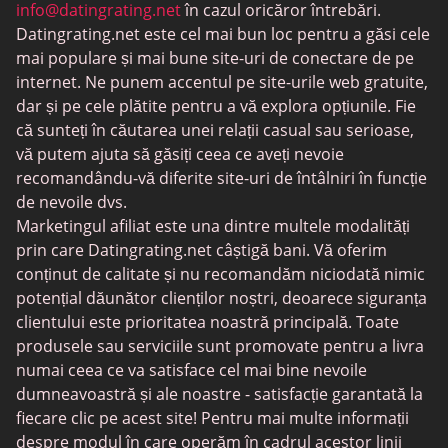
Întâlniri BDSM
info@datingrating.net
în cazul oricăror întrebări.
Datingrating.net este cel mai bun loc pentru a găsi cele
BBPeopleMeet
mai populare și mai bune site-uri de conectare de pe
Site-uri Sugar Daddy
internet. Ne punem accentul pe site-urile web gratuite,
dar și pe cele plătite pentru a vă explora opțiunile. Fie
JPeopleMeet
că sunteți în căutarea unei relații casual sau serioase,
Întâlniri trans
vă putem ajuta să găsiți ceea ce aveți nevoie
recomandându-vă diferite site-uri de întâlniri în funcție
Întâlniri pentru seniori
de nevoile dvs.
MyLOL
Marketingul afiliat este una dintre multele modalități
prin care Datingrating.net câștigă bani. Vă oferim
Întâlniri gay
conținut de calitate și nu recomandăm niciodată nimic
Întâlniri lesbiene
potențial dăunător clienților noștri, deoarece siguranța
clientului este prioritatea noastră principală. Toate
Site-uri de întâlniri negre
produsele sau serviciile sunt promovate pentru a livra
SugarDaddyMeet
numai ceea ce va satisface cel mai bine nevoile
dumneavoastră și ale noastre - satisfacție garantată la
LatinAmericanCupid
fiecare clic pe acest site! Pentru mai multe informații
CatholicMatch
despre modul în care operăm în cadrul acestor linii