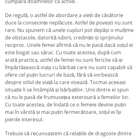
cumpără doamnelor ca active.
De regulă, o astfel de abordare a vieții de căsătorie
duce la consecințe neplăcute. Astfel de povești nu sunt
rare. Nu spunem că unele cupluri pot depăși o mulțime
de obstacole, datorită iubirii, credinței și sprijinului
reciproc. Unele femei afirmă că nu le pasă dacă soțul ei
este bogat sau sărac. Cu toate acestea, după cum
arată practica, astfel de femei nu sunt fericite să-și
împărtășească viața cu bărbați care nu sunt capabili să
ofere cel puțin lucruri de bază, fără să vorbească
despre stilul de viață la care visează. Tocmai aceeași
situație li se întâmplă și bărbaților. Unii dintre ei spun
că nu le pasă de frumusețea exterioară a femeilor lor.
Cu toate acestea, de îndată ce o femeie devine puțin
mai în vârstă și mai puțin fermecătoare, soțul ei își
pierde interesul.
Trebuie să recunoaștem că relațiile de dragoste dintre