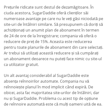
Prețurile ridicate sunt destul de dezamăgitoare. În
ciuda acestora, SugarDaddie oferă clienților săi
numeroase avantaje pe care nu le veți găsi niciodată pe
site-uri de întâlniri similare. Să presupunem că doriți să
achiziționați un anumit plan de abonament în termen
de 24 de ore de la înregistrare; compania vă oferă o
reducere de preț de 15%. Aceasta este reducerea
pentru toate planurile de abonament din care selectați.
Ar trebui să utilizați această reducere și să cumpărați
un abonament deoarece nu puteți face nimic cu site-ul
ca utilizator gratuit.
Un alt avantaj considerabil al SugarDaddie este
absența reînnoirilor automate. Compania nu vă
reînnoiește planul în mod implicit când expiră. De
obicei, asta fac majoritatea site-urilor de întâlniri, dar
nu și SugarDaddie. Problema cu acest tip de opțiune
de reînnoire automată este că mulți oameni uită de ea.