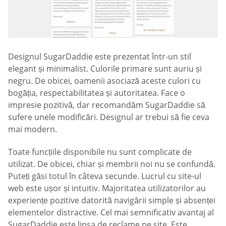
Designul SugarDaddie este prezentat într-un stil
elegant și minimalist. Culorile primare sunt auriu și
negru. De obicei, oamenii asociază aceste culori cu
bogăția, respectabilitatea și autoritatea. Face o
impresie pozitivă, dar recomandăm SugarDaddie să
sufere unele modificări. Designul ar trebui să fie ceva
mai modern.
Toate funcțiile disponibile nu sunt complicate de
utilizat. De obicei, chiar și membrii noi nu se confundă.
Puteți găsi totul în câteva secunde. Lucrul cu site-ul
web este ușor și intuitiv. Majoritatea utilizatorilor au
experiențe pozitive datorită navigării simple și absenței
elementelor distractive. Cel mai semnificativ avantaj al
SugarDaddie este lipsa de reclame pe site. Este