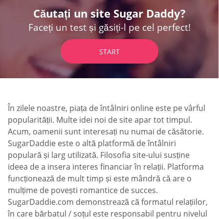
Căutați un site Sugar Daddy?
Faceți un test și găsiți-l pe cel perfect!
START
În zilele noastre, piața de întâlniri online este pe vârful
popularității. Multe idei noi de site apar tot timpul.
Acum, oamenii sunt interesați nu numai de căsătorie.
SugarDaddie este o altă platformă de întâlniri
populară și larg utilizată. Filosofia site-ului susține
ideea de a insera interes financiar în relații. Platforma
funcționează de mult timp și este mândră că are o
mulțime de povești romantice de succes.
SugarDaddie.com demonstrează că formatul relațiilor,
în care bărbatul / soțul este responsabil pentru nivelul