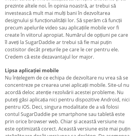
prezinte altele noi. În opinia noastră, ar trebui să
investească mult mai mulți bani în dezvoltarea
designului și funcționalității lor. Să sperăm că funcții
precum apelurile video sau aplicațiile mobile vor fi
create în viitorul apropiat. Numărul de opțiuni pe care
îl aveți la SugarDaddie ar trebui să fie mai puțin
costisitor decât prețurile pe care le cer pentru ele.
Credem că este dezavantajul lor major.
Lipsa aplicației mobile
Nu înțelegem de ce echipa de dezvoltare nu vrea să se
concentreze pe crearea unei aplicații mobile. Site-ul nu
acordă deloc atenție rezolvării acestei probleme. Nu
puteți găsi aplicația nici pentru dispozitive Android, nici
pentru iOS. Deci, singura modalitate de a vă folosi
contul SugarDaddie pe smartphone sau tabletă este
prin orice browser web. Chiar și această versiune nu
este optimizată corect. Această versiune este mai puțin
atrăgătoare decât versiunea sa desktop. De asemenea,