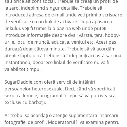
sau orice alt cont social. Trebuie să creați un profil de
la zero, îndeplinind singur detaliile. Trebuie să
introduceți adresa de e-mail unde veți primi o scrisoare
de verificare cu un link de activare. După apăsarea
linkului, veți fi trimis la o pagină web unde puteți
introduce informațiile despre dvs.: vârsta, țara, hobby-
urile, locul de muncă, educația, venitul etc. Acest pas
durează doar câteva minute. Trebuie să vă acordăm
atenție faptului că trebuie să îndepliniți această sarcină
instantaneu, deoarece linkul de verificare nu va fi
valabil tot timpul.
SugarDaddie.com oferă servicii de întâlniri
persoanelor heterosexuale. Deci, când vă specificați
sexul ca femeie, programul începe să vă potrivească
exclusiv cu bărbații.
Ar trebui să acordați o atenție suplimentară încărcării
fotografiei de profil. Moderatorul îl va examina pentru