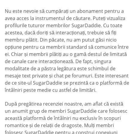
Nu este nevoie să cumpărați un abonament pentru a
avea acces la instrumentul de căutare. Puteți vizualiza
profilurile tuturor membrilor SugarDaddie. Cu toate
acestea, dacă doriți să interacționați, trebuie să fiți
membru plătit. Din păcate, nu am putut găsi nicio
opțiune pentru ca membrii standard să comunice între
ei. Chiar și membrii plătiți au o gamă destul de limitată
de canale care interacționează. De fapt, singura
modalitate de a păstra legătura este schimbul de
mesaje text private și chat pe forumuri. Este interesant
de ce site-ul SugarDaddie se prezintă ca o platformă de
întâlniri peste medie cu astfel de limitări.
După pregătirea recenziei noastre, am aflat că există
un anumit grup de membri SugarDaddie care folosesc
această platformă de întâlniri nu exclusiv în scopuri
romantice și de relații de dragoste. Mulți membri
folosesc SugarDaddie pentru a construi conexiuni