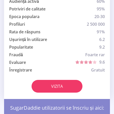
Audiență activă
60%
Potriviri de calitate
95%
Epoca populara
20-30
Profiluri
2 500 000
Rata de răspuns
91%
Ușurință în utilizare
6.2
Popularitate
9.2
Fraudă
Foarte rar
9.6
Evaluare
Înregistrare
Gratuit
VIZITA
SugarDaddie utilizatorii se înscriu și aici: