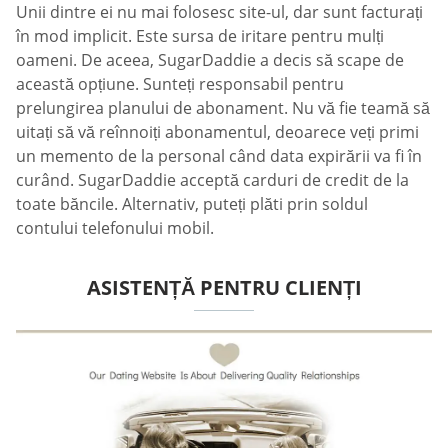
Unii dintre ei nu mai folosesc site-ul, dar sunt facturați
în mod implicit. Este sursa de iritare pentru mulți
oameni. De aceea, SugarDaddie a decis să scape de
această opțiune. Sunteți responsabil pentru
prelungirea planului de abonament. Nu vă fie teamă să
uitați să vă reînnoiți abonamentul, deoarece veți primi
un memento de la personal când data expirării va fi în
curând. SugarDaddie acceptă carduri de credit de la
toate băncile. Alternativ, puteți plăti prin soldul
contului telefonului mobil.
ASISTENȚĂ PENTRU CLIENȚI