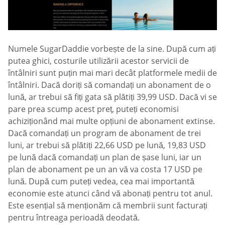
Numele SugarDaddie vorbește de la sine. După cum ați
putea ghici, costurile utilizării acestor servicii de
întâlniri sunt puțin mai mari decât platformele medii de
întâlniri. Dacă doriți să comandați un abonament de o
lună, ar trebui să fiți gata să plătiți 39,99 USD. Dacă vi se
pare prea scump acest preț, puteți economisi
achiziționând mai multe opțiuni de abonament extinse.
Dacă comandați un program de abonament de trei
luni, ar trebui să plătiți 22,66 USD pe lună, 19,83 USD
pe lună dacă comandați un plan de șase luni, iar un
plan de abonament pe un an vă va costa 17 USD pe
lună. După cum puteți vedea, cea mai importantă
economie este atunci când vă abonați pentru tot anul.
Este esențial să menționăm că membrii sunt facturați
pentru întreaga perioadă deodată.