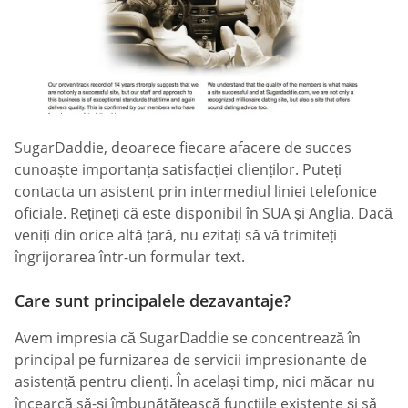
SugarDaddie, deoarece fiecare afacere de succes
cunoaște importanța satisfacției clienților. Puteți
contacta un asistent prin intermediul liniei telefonice
oficiale. Rețineți că este disponibil în SUA și Anglia. Dacă
veniți din orice altă țară, nu ezitați să vă trimiteți
îngrijorarea într-un formular text.
Care sunt principalele dezavantaje?
Avem impresia că SugarDaddie se concentrează în
principal pe furnizarea de servicii impresionante de
asistență pentru clienți. În același timp, nici măcar nu
încearcă să-și îmbunătățească funcțiile existente și să