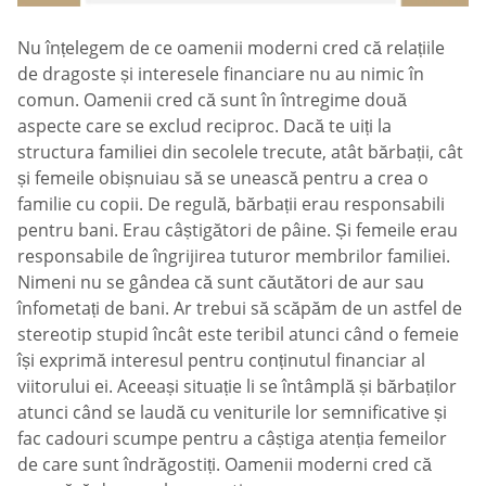
Nu înțelegem de ce oamenii moderni cred că relațiile
de dragoste și interesele financiare nu au nimic în
comun. Oamenii cred că sunt în întregime două
aspecte care se exclud reciproc. Dacă te uiți la
structura familiei din secolele trecute, atât bărbații, cât
și femeile obișnuiau să se unească pentru a crea o
familie cu copii. De regulă, bărbații erau responsabili
pentru bani. Erau câștigători de pâine. Și femeile erau
responsabile de îngrijirea tuturor membrilor familiei.
Nimeni nu se gândea că sunt căutători de aur sau
înfometați de bani. Ar trebui să scăpăm de un astfel de
stereotip stupid încât este teribil atunci când o femeie
își exprimă interesul pentru conținutul financiar al
viitorului ei. Aceeași situație li se întâmplă și bărbaților
atunci când se laudă cu veniturile lor semnificative și
fac cadouri scumpe pentru a câștiga atenția femeilor
de care sunt îndrăgostiți. Oamenii moderni cred că