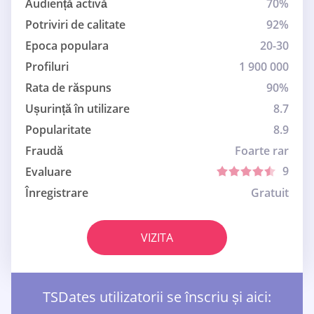
Audiență activă
70%
Potriviri de calitate
92%
Epoca populara
20-30
Profiluri
1 900 000
Rata de răspuns
90%
Ușurință în utilizare
8.7
Popularitate
8.9
Fraudă
Foarte rar
9
Evaluare
Înregistrare
Gratuit
VIZITA
TSDates utilizatorii se înscriu și aici: