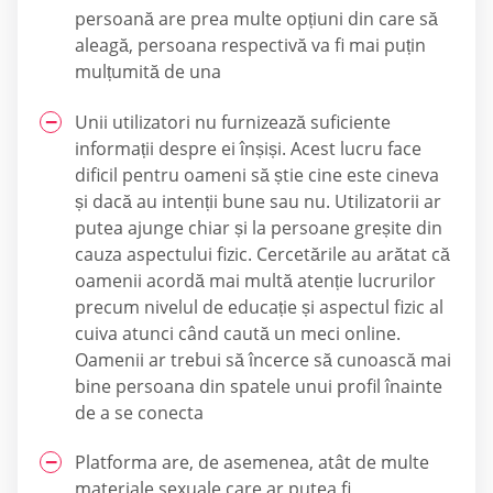
persoană are prea multe opțiuni din care să
aleagă, persoana respectivă va fi mai puțin
mulțumită de una
Unii utilizatori nu furnizează suficiente
informații despre ei înșiși. Acest lucru face
dificil pentru oameni să știe cine este cineva
și dacă au intenții bune sau nu. Utilizatorii ar
putea ajunge chiar și la persoane greșite din
cauza aspectului fizic. Cercetările au arătat că
oamenii acordă mai multă atenție lucrurilor
precum nivelul de educație și aspectul fizic al
cuiva atunci când caută un meci online.
Oamenii ar trebui să încerce să cunoască mai
bine persoana din spatele unui profil înainte
de a se conecta
Platforma are, de asemenea, atât de multe
materiale sexuale care ar putea fi