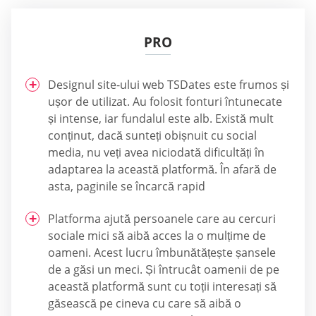
PRO
Designul site-ului web TSDates este frumos și
ușor de utilizat. Au folosit fonturi întunecate
și intense, iar fundalul este alb. Există mult
conținut, dacă sunteți obișnuit cu social
media, nu veți avea niciodată dificultăți în
adaptarea la această platformă. În afară de
asta, paginile se încarcă rapid
Platforma ajută persoanele care au cercuri
sociale mici să aibă acces la o mulțime de
oameni. Acest lucru îmbunătățește șansele
de a găsi un meci. Și întrucât oamenii de pe
această platformă sunt cu toții interesați să
găsească pe cineva cu care să aibă o