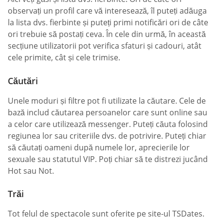
observați un profil care vă interesează, îl puteți adăuga
la lista dvs. fierbinte și puteți primi notificări ori de câte
ori trebuie să postați ceva. În cele din urmă, în această
secțiune utilizatorii pot verifica sfaturi și cadouri, atât
cele primite, cât și cele trimise.
Căutări
Unele moduri și filtre pot fi utilizate la căutare. Cele de
bază includ căutarea persoanelor care sunt online sau
a celor care utilizează messenger. Puteți căuta folosind
regiunea lor sau criteriile dvs. de potrivire. Puteți chiar
să căutați oameni după numele lor, aprecierile lor
sexuale sau statutul VIP. Poți chiar să te distrezi jucând
Hot sau Not.
Trăi
Tot felul de spectacole sunt oferite pe site-ul TSDates.