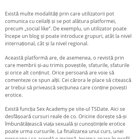
Există multe modalități prin care utilizatorii pot
comunica cu ceilalți și se pot alătura platformei,
precum „social like”. De exemplu, un utilizator poate
începe un blog și poate introduce grupuri, atât la nivel
internațional, cât și la nivel regional.
Această platformă are, de asemenea, o revistă prin
care membrii și-au trimis poveștile, sfaturile, sfaturile
și orice alt conținut. Orice persoană are voie să
comenteze ce spun alții. Cei cărora le place să citească
ar trebui să privească secțiunea care conține povești
erotice.
Există funcția Sex Academy pe site-ul TSDate. Aici se
desfășoară cursuri reale de co. Oricine dorește să-și
îmbunătățească viața sexuală și cunoștințele erotice
poate urma cursurile. La finalizarea unui curs, unei
persoane i se acordă o insignă. Insigna apare în profil,