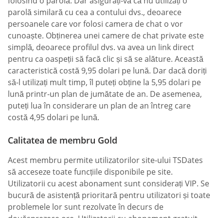
folosind o parolă. Dar asigurați-vă că nu utilizați o
parolă similară cu cea a contului dvs., deoarece
persoanele care vor folosi camera de chat o vor
cunoaște. Obținerea unei camere de chat private este
simplă, deoarece profilul dvs. va avea un link direct
pentru ca oaspeții să facă clic și să se alăture. Această
caracteristică costă 9,95 dolari pe lună. Dar dacă doriți
să-l utilizați mult timp, îl puteți obține la 5,95 dolari pe
lună printr-un plan de jumătate de an. De asemenea,
puteți lua în considerare un plan de an întreg care
costă 4,95 dolari pe lună.
Calitatea de membru Gold
Acest membru permite utilizatorilor site-ului TSDates
să acceseze toate funcțiile disponibile pe site.
Utilizatorii cu acest abonament sunt considerați VIP. Se
bucură de asistență prioritară pentru utilizatori și toate
problemele lor sunt rezolvate în decurs de