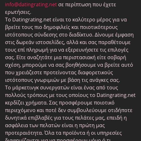
BDSM Ραντεβού
info@datingrating.net
σε περίπτωση που έχετε
ερωτήσεις.
BBPeopleMeet
Το Datingrating.net είναι το καλύτερο μέρος για να
Ιστοσελίδες Sugar Daddy
βρείτε τους πιο δημοφιλείς και ποιοτικότερους
ιστότοπους σύνδεσης στο διαδίκτυο. Δίνουμε έμφαση
JPeopleMeet
στις δωρεάν ιστοσελίδες, αλλά και σας παραθέτουμε
Τρανς Ραντεβού
τους επί πληρωμή για να εξερευνήσετε τις επιλογές
σας. Είτε αναζητάτε μια περιστασιακή είτε σοβαρή
Ηλικιωμένος Ραντεβού
σχέση, μπορούμε να σας βοηθήσουμε να βρείτε αυτό
MyLOL
που χρειάζεστε προτείνοντας διαφορετικούς
ιστότοπους γνωριμιών με βάση τις ανάγκες σας.
Γνωριμίες ομοφυλόφιλων
Το μάρκετινγκ συνεργατών είναι ένας από τους
Λεσβίες Ραντεβού
πολλούς τρόπους με τους οποίους το Datingrating.net
κερδίζει χρήματα. Σας προσφέρουμε ποιοτικό
Μαύροι ιστότοποι γνωριμιών
περιεχόμενο και ποτέ δεν συμβουλεύουμε οτιδήποτε
SugarDaddyMeet
δυνητικά επιβλαβές για τους πελάτες μας, επειδή η
ασφάλεια των πελατών είναι η πρώτη μας
LatinAmericanCupid
προτεραιότητα. Όλα τα προϊόντα ή οι υπηρεσίες
CatholicMatch
διαφημίζονται για να προσφέρουν μόνο ό,τι