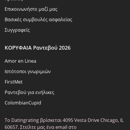
Επικοινωνήστε μαζί μας
Βασικές συμβουλές ασφαλείας
Συγγραφείς
Πολιτική απορρήτου
ΚΟΡΥΦΑΙΑ Ραντεβού 2026
Ευθύνη
Amor en Linea
Αποκάλυψη συνεργατών
Ιστότοποι γνωριμιών
Σχετικά με εμάς
FirstMet
Χάρτης ιστότοπου
Ραντεβού για ενήλικες
ColombianCupid
BBW Ραντεβού
Το Datingrating βρίσκεται 4095 Vesta Drive Chicago, IL
MeetMindful
60657. Στείλτε μας ένα email στο