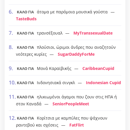
άτομα με παρόμοια μουσικά γούστα
ΚΑΛΟ ΓΙΑ
TasteBuds
τρανσέξουαλ
MyTranssexualDate
ΚΑΛΟ ΓΙΑ
πλούσιοι, ώριμοι άνδρες που αναζητούν
ΚΑΛΟ ΓΙΑ
νεότερες κυρίες
SugarDaddyForMe
Μονά Καραϊβικής
CaribbeanCupid
ΚΑΛΟ ΓΙΑ
Ινδονησιακά σινγκλ
Indonesian Cupid
ΚΑΛΟ ΓΙΑ
ηλικιωμένοι άγαμοι που ζουν στις ΗΠΑ ή
ΚΑΛΟ ΓΙΑ
στον Καναδά
SeniorPeopleMeet
Κορίτσια με καμπύλες που ψάχνουν
ΚΑΛΟ ΓΙΑ
ραντεβού και σχέσεις
FatFlirt