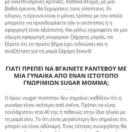
με εκλεπτυσμένες κριτικές. Κάποια στιγμή, με μια
βαθιά έρευνα, θα ξεχωρίσεις τους ύποπτους. Εν
ολίγοις, η έρευνα είναι ο μόνος τρόπος με τον οποίο
μπορείτε να προσδιορίσετε εάν ο ιστότοπος ή η
εφαρμογή είναι αξιόπιστη. Και μόλις εγγραφείτε σε μια
νόμιμη εφαρμογή γνωριμιών ζάχαρης μαμάς, να
ξέρετε ότι το πρώτο βήμα έχει τελειώσει και η
αναζήτηση για τη μαμά ζάχαρη ξεκινά!
ΓΙΑΤΊ ΠΡΈΠΕΙ ΝΑ ΒΓΑΊΝΕΤΕ ΡΑΝΤΕΒΟΎ ΜΕ
ΜΙΑ ΓΥΝΑΊΚΑ ΑΠΌ ΈΝΑΝ ΙΣΤΌΤΟΠΟ
ΓΝΩΡΙΜΙΏΝ SUGAR MOMMA;
Ο όρος «sugar momma» δεν σημαίνει καθόλου ότι η
γυναίκα είναι νεότερη από εσένα. Πρέπει να είναι
τουλάχιστον στα 40 της ή πιθανώς στην ίδια ηλικία με
τη μαμά σου. Το ότι είναι μεγαλύτερη δεν σημαίνει ότι
μπορεί να είναι αδύναμη. Ένας τέτοιος συνεργάτης θα