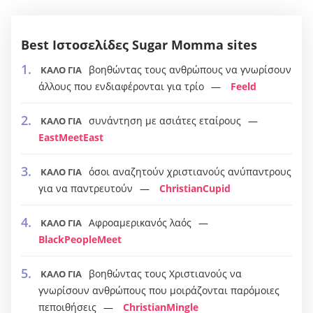
Best Ιστοσελίδες Sugar Momma sites
βοηθώντας τους ανθρώπους να γνωρίσουν
ΚΑΛΟ ΓΙΑ
άλλους που ενδιαφέρονται για τρίο
Feeld
συνάντηση με ασιάτες εταίρους
ΚΑΛΟ ΓΙΑ
EastMeetEast
όσοι αναζητούν χριστιανούς ανύπαντρους
ΚΑΛΟ ΓΙΑ
για να παντρευτούν
ChristianCupid
Αφροαμερικανός λαός
ΚΑΛΟ ΓΙΑ
BlackPeopleMeet
βοηθώντας τους Χριστιανούς να
ΚΑΛΟ ΓΙΑ
γνωρίσουν ανθρώπους που μοιράζονται παρόμοιες
πεποιθήσεις
ChristianMingle