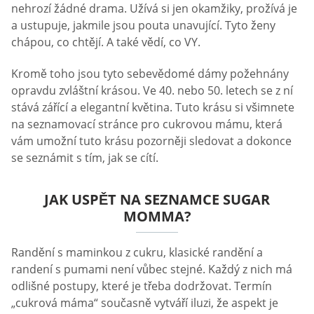
nehrozí žádné drama. Užívá si jen okamžiky, prožívá je
a ustupuje, jakmile jsou pouta unavující. Tyto ženy
chápou, co chtějí. A také vědí, co VY.
Kromě toho jsou tyto sebevědomé dámy požehnány
opravdu zvláštní krásou. Ve 40. nebo 50. letech se z ní
stává zářící a elegantní květina. Tuto krásu si všimnete
na seznamovací stránce pro cukrovou mámu, která
vám umožní tuto krásu pozorněji sledovat a dokonce
se seznámit s tím, jak se cítí.
JAK USPĚT NA SEZNAMCE SUGAR
MOMMA?
Randění s maminkou z cukru, klasické randění a
randení s pumami není vůbec stejné. Každý z nich má
odlišné postupy, které je třeba dodržovat. Termín
„cukrová máma“ současně vytváří iluzi, že aspekt je