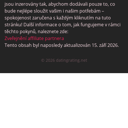
Černé Datování Lokalit
jsou inzerovány tak, abychom dodávali pouze to, co
SugarDaddyMeet
bude nejlépe sloužit vašim i našim potřebám –
spokojenost zaručena s každým kliknutím na tuto
LatinAmericanCupid
stránku! Další informace o tom, jak fungujeme v rámci
CatholicMatch
těchto pokynů, naleznete zde:
Zveřejnění affiliate partnera
Tento obsah byl naposledy aktualizován 15. září 2026.
© 2026 datingrating.net