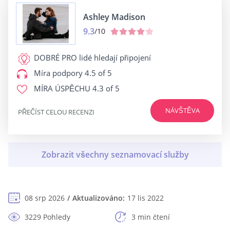
Ashley Madison
9.3
/10
DOBRÉ PRO
lidé hledají připojení
Míra podpory
4.5 of 5
MÍRA ÚSPĚCHU
4.3 of 5
NÁVŠTĚVA
PŘEČÍST CELOU RECENZI
08 srp 2026
Aktualizováno:
17 lis 2022
3229 Pohledy
3 min čtení