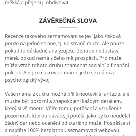
měkká a přeje si ji obdivovat.
ZÁVĚREČNÁ SLOVA
Recenze takového seznamování se jeví jako zisková
pouze na jedné straně, tj. na straně muže. Ale pouze
pokud to důkladně analyzujete, žena se nedostává
méně, pokud nemá z čeho mít prospěch. Pro muže
může vztah tohoto druhu znamenat sociální a finanční
pokrok. Ale pro cukrovou mámu je to sexuální a
psychologický vývoj.
Vaše máma z cukru možná příliš neotevírá fantazie, ale
musíte být pozorní a znepokojeni každým detailem,
který si všimnete. Věřte tomu, potěšení a vzrušení z
pozornosti, kterou dáváte, ji potěší, jako by to neudělal
žádný dar nebo ocenění od staršího muže. Pospěšte si
a najděte 100% bezplatnou seznamovací webovou