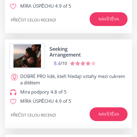
MÍRA ÚSPĚCHU
4.9 of 5
NÁVŠTĚVA
PŘEČÍST CELOU RECENZI
Seeking
Arrangement
8.4
/10
DOBRÉ PRO
lidé, kteří hledají vztahy mezi cukrem
a dítětem
Míra podpory
4.8 of 5
MÍRA ÚSPĚCHU
4.9 of 5
NÁVŠTĚVA
PŘEČÍST CELOU RECENZI