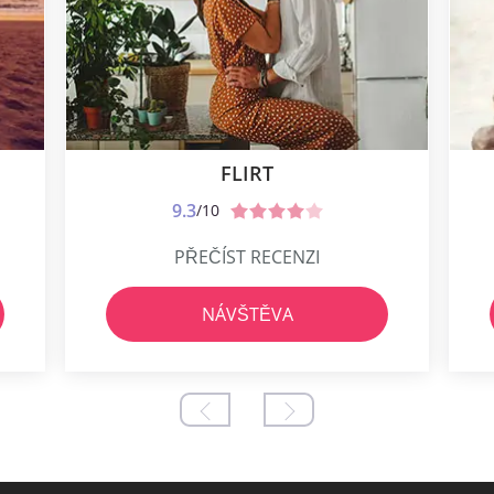
FLIRT
9.3
/10
PŘEČÍST RECENZI
NÁVŠTĚVA