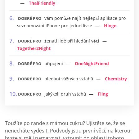
ThaiFriendly
vám pomůže najít nejlepší aplikace pro
DOBRÉ PRO
seznamování iPhone pro jednotlivce
Hinge
ženatí lidé při hledání věcí
DOBRÉ PRO
Together2Night
připojení
OneNightFriend
DOBRÉ PRO
hledání vážných vztahů
Chemistry
DOBRÉ PRO
jakýkoli druh vztahů
Fling
DOBRÉ PRO
Toužíte po rande s mámou cukru? Ujistěte se, že se
nenecháte vyděsit. Podvody jsou první věcí, na kterou
byste si měli pamatovat, vstoupit do oblasti tohoto