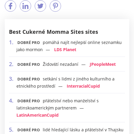
Best Cukerné Momma Sites sites
pomáhá najít nejlepší online seznamku
DOBRÉ PRO
jako mormon
LDS Planet
Židovští nezadaní
JPeopleMeet
DOBRÉ PRO
setkání s lidmi z jiného kulturního a
DOBRÉ PRO
etnického prostředí
InterracialCupid
přátelství nebo manželství s
DOBRÉ PRO
latinskoamerickým partnerem
LatinAmericanCupid
lidé hledající lásku a přátelství v Thajsku
DOBRÉ PRO