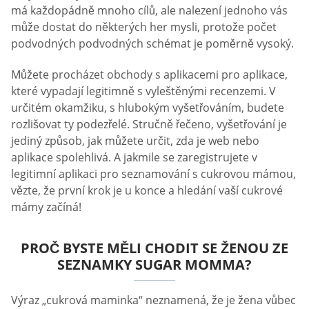
má každopádně mnoho cílů, ale nalezení jednoho vás
může dostat do některých her mysli, protože počet
podvodných podvodných schémat je poměrně vysoký.
Můžete procházet obchody s aplikacemi pro aplikace,
které vypadají legitimně s vyleštěnými recenzemi. V
určitém okamžiku, s hlubokým vyšetřováním, budete
rozlišovat ty podezřelé. Stručně řečeno, vyšetřování je
jediný způsob, jak můžete určit, zda je web nebo
aplikace spolehlivá. A jakmile se zaregistrujete v
legitimní aplikaci pro seznamování s cukrovou mámou,
vězte, že první krok je u konce a hledání vaší cukrové
mámy začíná!
PROČ BYSTE MĚLI CHODIT SE ŽENOU ZE
SEZNAMKY SUGAR MOMMA?
Výraz „cukrová maminka“ neznamená, že je žena vůbec