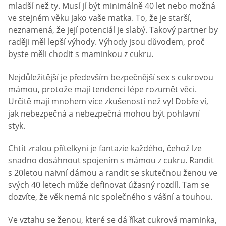
mladší než ty. Musí jí být minimálně 40 let nebo možná
ve stejném věku jako vaše matka. To, že je starší,
neznamená, že její potenciál je slabý. Takový partner by
raději měl lepší výhody. Výhody jsou důvodem, proč
byste měli chodit s maminkou z cukru.
Nejdůležitější je především bezpečnější sex s cukrovou
mámou, protože mají tendenci lépe rozumět věci.
Určitě mají mnohem více zkušeností než vy! Dobře ví,
jak nebezpečná a nebezpečná mohou být pohlavní
styk.
Chtít zralou přítelkyni je fantazie každého, čehož lze
snadno dosáhnout spojením s mámou z cukru. Randit
s 20letou naivní dámou a randit se skutečnou ženou ve
svých 40 letech může definovat úžasný rozdíl. Tam se
dozvíte, že věk nemá nic společného s vášní a touhou.
Ve vztahu se ženou, které se dá říkat cukrová maminka,