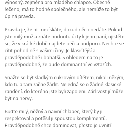
výnosný, zejména pro mladého chlapce. Obecně
řečeno, má to hodně společného, ​​ale nemůže to být
úplná pravda.
Pravda je, že nic nezískáte, dokud něco nedáte. Pokud
jste milý muž a znáte hodnotu úcty k jeho paní, ujistěte
se, že v krátké době najdete péči a podporu. Nechte se
cítit pohodlně s vašimi činy. Je klasičtější a
pravděpodobně i bohatší. S ohledem na to je
pravděpodobné, že bude dominantní ve vztazích.
Snažte se být sladkým cukrovým dítětem, nikoli někým,
kdo tu a tam začne žárlit. Nejedná se o žádné klasické
randění, do kterého jste byli zapojeni. Žárlivost jí může
být na nervy.
Buďte milý, něžný a naivní chlapec, který by ji
respektoval a potěšil ji spoustou komplimentů.
Pravděpodobně chce dominovat, přesto je uvnitř