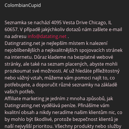
ColombianCupid
BBW Dating
Seznamka se nachází 4095 Vesta Drive Chicago, IL
MeetMindful
60657. V případě jakýchkoliv dotazů nám zašlete e-mail
Seznamka BDSM
na adresu
info@datating.net
.
Datingrating.net je nejlepším místem k nalezení
BBPeopleMeet
nejoblíbenějších a nejkvalitnějších spojovacích stránek
Stránky Sugar Daddy
na internetu. Důraz klademe na bezplatné webové
stránky, ale také na seznam placených, abyste mohli
JPeopleMeet
prozkoumat své možnosti. Ať už hledáte příležitostný
Trans Seznamka
nebo vážný vztah, můžeme vám pomoci najít to, co
potřebujete, a doporučit různé seznamky na základě
Senior Datování Lokalit
vašich potřeb.
MyLOL
Affiliate marketing je jedním z mnoha způsobů, jak
Datingrating.net vydělává peníze. Přinášíme vám
Gay Seznamka
kvalitní obsah a nikdy neradíme našim klientům nic, co
Lesbické Seznamky
by mohlo být škodlivé, protože bezpečnost klientů je
naší nejvyšší prioritou. Všechny produkty nebo služby