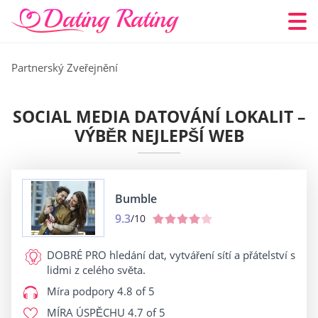
Partnerský Zveřejnění
SOCIAL MEDIA DATOVÁNÍ LOKALIT –
VÝBĚR NEJLEPŠÍ WEB
Bumble
9.3
/10
DOBRÉ PRO
hledání dat, vytváření sítí a přátelství s
lidmi z celého světa.
Míra podpory
4.8 of 5
MÍRA ÚSPĚCHU
4.7 of 5