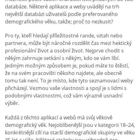
databáze. Některé aplikace a weby uvádějí na trh
největší databázi uživatelů podle preferovaného
demografického věku, takže; proč to nezkusit?
Pro ty, kteří hledají příležitostné rande, vztah nebo
partnera, může být náročné rozdělit čas mezi hektický
profesionální život a osobní život. Nejprve chodit s
někým zahrnuje setkání s někým, kdo se vám líbí.
Jediným možným způsobem je, pokud máte to štěstí,
že na svém pracovišti někoho najdete, ale obecně
tomu tak není. To je místo, kde tyto seznamovací weby
přicházejí. Vezmou vaše vlastnosti a spojí je s lidmi s
podobnými vlastnostmi, což vám výrazně usnadní
výběr.
Každá z těchto aplikací a webů má svůj věkově
demografický věk. Nejoblíbenější jsou v kategorii 18–24,
konkrétnější cílí na starší demografické skupiny ve věku
35 let a výše. Některé stránky jsou výhradně pro