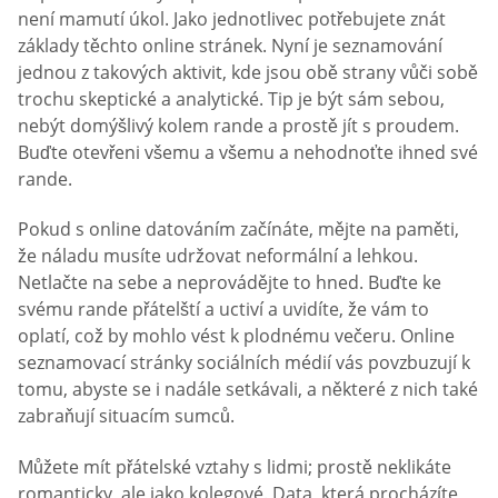
není mamutí úkol. Jako jednotlivec potřebujete znát
základy těchto online stránek. Nyní je seznamování
jednou z takových aktivit, kde jsou obě strany vůči sobě
trochu skeptické a analytické. Tip je být sám sebou,
nebýt domýšlivý kolem rande a prostě jít s proudem.
Buďte otevřeni všemu a všemu a nehodnoťte ihned své
rande.
Pokud s online datováním začínáte, mějte na paměti,
že náladu musíte udržovat neformální a lehkou.
Netlačte na sebe a neprovádějte to hned. Buďte ke
svému rande přátelští a uctiví a uvidíte, že vám to
oplatí, což by mohlo vést k plodnému večeru. Online
seznamovací stránky sociálních médií vás povzbuzují k
tomu, abyste se i nadále setkávali, a některé z nich také
zabraňují situacím sumců.
Můžete mít přátelské vztahy s lidmi; prostě neklikáte
romanticky, ale jako kolegové. Data, která procházíte