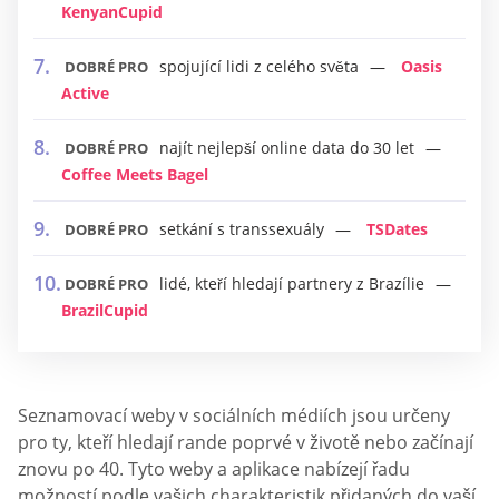
KenyanCupid
spojující lidi z celého světa
Oasis
DOBRÉ PRO
Active
najít nejlepší online data do 30 let
DOBRÉ PRO
Coffee Meets Bagel
setkání s transsexuály
TSDates
DOBRÉ PRO
lidé, kteří hledají partnery z Brazílie
DOBRÉ PRO
BrazilCupid
Seznamovací weby v sociálních médiích jsou určeny
pro ty, kteří hledají rande poprvé v životě nebo začínají
znovu po 40. Tyto weby a aplikace nabízejí řadu
možností podle vašich charakteristik přidaných do vaší