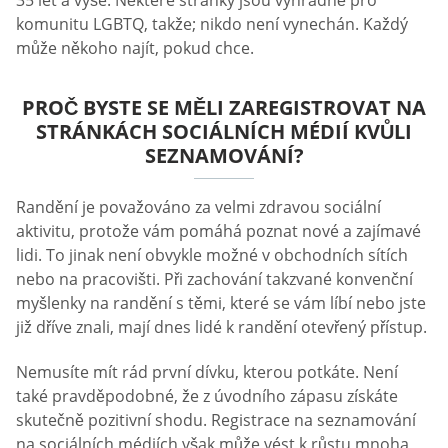
komunitu LGBTQ, takže; nikdo není vynechán. Každý
může někoho najít, pokud chce.
PROČ BYSTE SE MĚLI ZAREGISTROVAT NA
STRÁNKÁCH SOCIÁLNÍCH MÉDIÍ KVŮLI
SEZNAMOVÁNÍ?
Randění je považováno za velmi zdravou sociální
aktivitu, protože vám pomáhá poznat nové a zajímavé
lidi. To jinak není obvykle možné v obchodních sítích
nebo na pracovišti. Při zachování takzvané konvenční
myšlenky na randění s těmi, které se vám líbí nebo jste
již dříve znali, mají dnes lidé k randění otevřený přístup.
Nemusíte mít rád první dívku, kterou potkáte. Není
také pravděpodobné, že z úvodního zápasu získáte
skutečně pozitivní shodu. Registrace na seznamování
na sociálních médiích však může vést k růstu mnoha