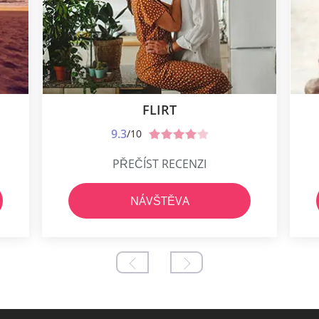
FLIRT
9.3
/10
PŘEČÍST RECENZI
NÁVŠTĚVA