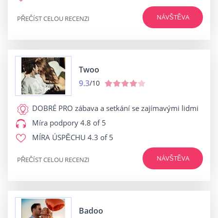
NÁVŠTĚVA
PŘEČÍST CELOU RECENZI
Twoo
9.3
/10
DOBRÉ PRO
zábava a setkání se zajímavými lidmi
Míra podpory
4.8 of 5
MÍRA ÚSPĚCHU
4.3 of 5
NÁVŠTĚVA
PŘEČÍST CELOU RECENZI
Badoo