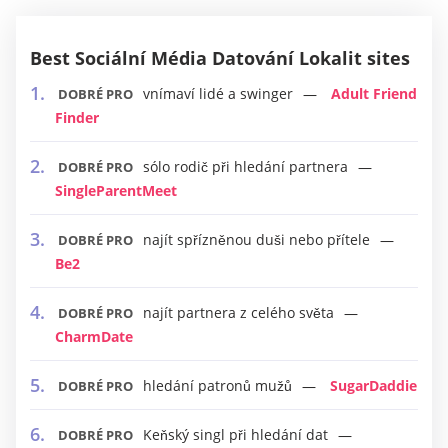
Best Sociální Média Datování Lokalit sites
vnímaví lidé a swinger
Adult Friend
DOBRÉ PRO
Finder
sólo rodič při hledání partnera
DOBRÉ PRO
SingleParentMeet
najít spřízněnou duši nebo přítele
DOBRÉ PRO
Be2
najít partnera z celého světa
DOBRÉ PRO
CharmDate
hledání patronů mužů
SugarDaddie
DOBRÉ PRO
Keňský singl při hledání dat
DOBRÉ PRO