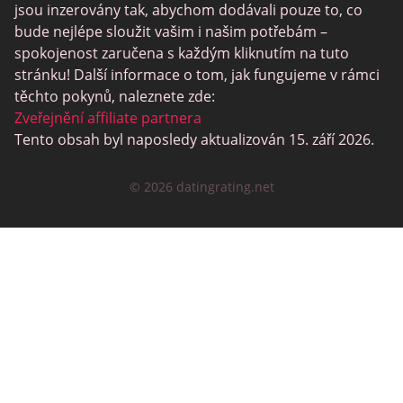
jsou inzerovány tak, abychom dodávali pouze to, co
SugarDaddyMeet
bude nejlépe sloužit vašim i našim potřebám –
spokojenost zaručena s každým kliknutím na tuto
LatinAmericanCupid
stránku! Další informace o tom, jak fungujeme v rámci
CatholicMatch
těchto pokynů, naleznete zde:
Zveřejnění affiliate partnera
Tento obsah byl naposledy aktualizován 15. září 2026.
© 2026 datingrating.net