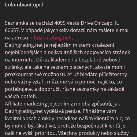
ColombianCupid
BBW Dating
Seznamka se nachází 4095 Vesta Drive Chicago, IL
MeetMindful
60657. V případě jakýchkoliv dotazů nám zašlete e-mail
Seznamka BDSM
na adresu
info@datating.net
.
Datingrating.net je nejlepším místem k nalezení
BBPeopleMeet
nejoblíbenějších a nejkvalitnějších spojovacích stránek
Stránky Sugar Daddy
na internetu. Důraz klademe na bezplatné webové
stránky, ale také na seznam placených, abyste mohli
JPeopleMeet
prozkoumat své možnosti. Ať už hledáte příležitostný
Trans Seznamka
nebo vážný vztah, můžeme vám pomoci najít to, co
potřebujete, a doporučit různé seznamky na základě
Senior Datování Lokalit
vašich potřeb.
MyLOL
Affiliate marketing je jedním z mnoha způsobů, jak
Datingrating.net vydělává peníze. Přinášíme vám
Gay Seznamka
kvalitní obsah a nikdy neradíme našim klientům nic, co
Lesbické Seznamky
by mohlo být škodlivé, protože bezpečnost klientů je
naší nejvyšší prioritou. Všechny produkty nebo služby
Černé Datování Lokalit