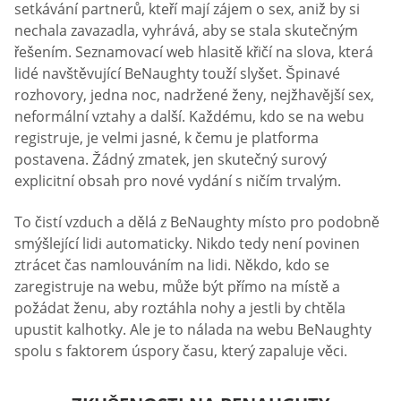
setkávání partnerů, kteří mají zájem o sex, aniž by si
nechala zavazadla, vyhrává, aby se stala skutečným
řešením. Seznamovací web hlasitě křičí na slova, která
lidé navštěvující BeNaughty touží slyšet. Špinavé
rozhovory, jedna noc, nadržené ženy, nejžhavější sex,
neformální vztahy a další. Každému, kdo se na webu
registruje, je velmi jasné, k čemu je platforma
postavena. Žádný zmatek, jen skutečný surový
explicitní obsah pro nové vydání s ničím trvalým.
To čistí vzduch a dělá z BeNaughty místo pro podobně
smýšlející lidi automaticky. Nikdo tedy není povinen
ztrácet čas namlouváním na lidi. Někdo, kdo se
zaregistruje na webu, může být přímo na místě a
požádat ženu, aby roztáhla nohy a jestli by chtěla
upustit kalhotky. Ale je to nálada na webu BeNaughty
spolu s faktorem úspory času, který zapaluje věci.