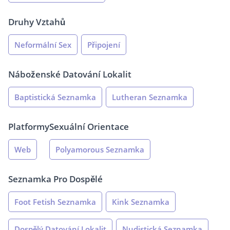
Druhy Vztahů
Neformální Sex
Připojení
Náboženské Datování Lokalit
Baptistická Seznamka
Lutheran Seznamka
Platformy
Sexuální Orientace
Web
Polyamorous Seznamka
Seznamka Pro Dospělé
Foot Fetish Seznamka
Kink Seznamka
Dospělý Datování Lokalit
Nudistická Seznamka