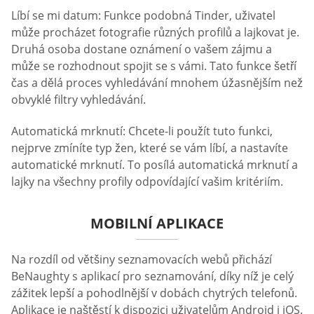
Líbí se mi datum: Funkce podobná Tinder, uživatel
může procházet fotografie různých profilů a lajkovat je.
Druhá osoba dostane oznámení o vašem zájmu a
může se rozhodnout spojit se s vámi. Tato funkce šetří
čas a dělá proces vyhledávání mnohem úžasnějším než
obvyklé filtry vyhledávání.
Automatická mrknutí: Chcete-li použít tuto funkci,
nejprve zmíníte typ žen, které se vám líbí, a nastavíte
automatické mrknutí. To posílá automatická mrknutí a
lajky na všechny profily odpovídající vašim kritériím.
MOBILNÍ APLIKACE
Na rozdíl od většiny seznamovacích webů přichází
BeNaughty s aplikací pro seznamování, díky níž je celý
zážitek lepší a pohodlnější v dobách chytrých telefonů.
Aplikace je naštěstí k dispozici uživatelům Android i iOS.