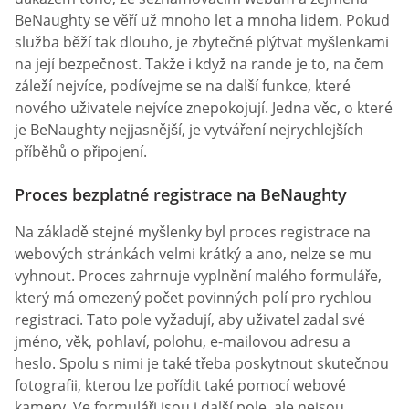
BeNaughty se věří už mnoho let a mnoha lidem. Pokud
služba běží tak dlouho, je zbytečné plýtvat myšlenkami
na její bezpečnost. Takže i když na rande je to, na čem
záleží nejvíce, podívejme se na další funkce, které
nového uživatele nejvíce znepokojují. Jedna věc, o které
je BeNaughty nejjasnější, je vytváření nejrychlejších
příběhů o připojení.
Proces bezplatné registrace na BeNaughty
Na základě stejné myšlenky byl proces registrace na
webových stránkách velmi krátký a ano, nelze se mu
vyhnout. Proces zahrnuje vyplnění malého formuláře,
který má omezený počet povinných polí pro rychlou
registraci. Tato pole vyžadují, aby uživatel zadal své
jméno, věk, pohlaví, polohu, e-mailovou adresu a
heslo. Spolu s nimi je také třeba poskytnout skutečnou
fotografii, kterou lze pořídit také pomocí webové
kamery. Ve formuláři jsou i další pole, ale nejsou