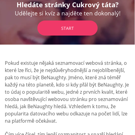
Hledáte stránky Cukrový táta?
Udělejte si kvíz a najděte ten dokonalý!
START
Pokud existuje nějaká seznamovací webová stránka, o
které lze říci, že je nejdůvěryhodnější a nejoblíbenější,
pak to musí být BeNaughty. Jméno, které zná téměř
každý na této planetě, kdo si kdy přál být BeNaughty. Je
to údaj o popularitě webu, jedné z prvních kvalit, které
osoba navštěvující webovou stránku pro seznamování
hledá, jak BeNaughty hledá. Vzhledem k tomu, že
popularita datovacího webu odkazuje na počet lidí, lze
na platformě očekávat.
Čím více čísel, tím lepší rozmanitost a snazší hledání