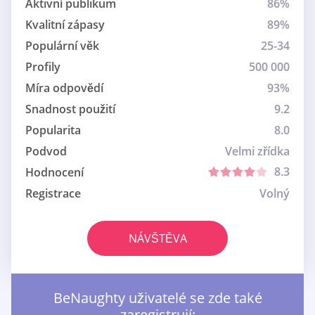
Aktivní publikum
86%
Kvalitní zápasy
89%
Populární věk
25-34
Profily
500 000
Míra odpovědí
93%
Snadnost použití
9.2
Popularita
8.0
Podvod
Velmi zřídka
8.3
Hodnocení
Registrace
Volný
NÁVŠTĚVA
BeNaughty uživatelé se zde také
zaregistrují: