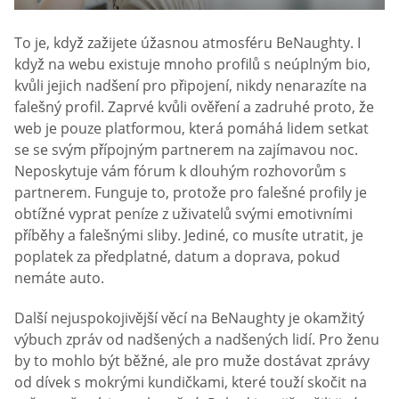
To je, když zažijete úžasnou atmosféru BeNaughty. I
když na webu existuje mnoho profilů s neúplným bio,
kvůli jejich nadšení pro připojení, nikdy nenarazíte na
falešný profil. Zaprvé kvůli ověření a zadruhé proto, že
web je pouze platformou, která pomáhá lidem setkat
se se svým přípojným partnerem na zajímavou noc.
Neposkytuje vám fórum k dlouhým rozhovorům s
partnerem. Funguje to, protože pro falešné profily je
obtížné vyprat peníze z uživatelů svými emotivními
příběhy a falešnými sliby. Jediné, co musíte utratit, je
poplatek za předplatné, datum a doprava, pokud
nemáte auto.
Další nejuspokojivější věcí na BeNaughty je okamžitý
výbuch zpráv od nadšených a nadšených lidí. Pro ženu
by to mohlo být běžné, ale pro muže dostávat zprávy
od dívek s mokrými kundičkami, které touží skočit na