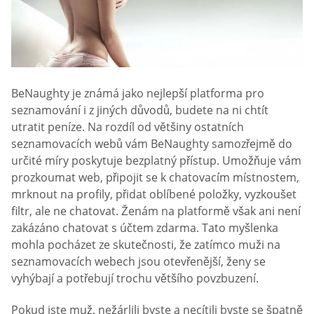
BeNaughty je známá jako nejlepší platforma pro
seznamování i z jiných důvodů, budete na ni chtít
utratit peníze. Na rozdíl od většiny ostatních
seznamovacích webů vám BeNaughty samozřejmě do
určité míry poskytuje bezplatný přístup. Umožňuje vám
prozkoumat web, připojit se k chatovacím místnostem,
mrknout na profily, přidat oblíbené položky, vyzkoušet
filtr, ale ne chatovat. Ženám na platformě však ani není
zakázáno chatovat s účtem zdarma. Tato myšlenka
mohla pocházet ze skutečnosti, že zatímco muži na
seznamovacích webech jsou otevřenější, ženy se
vyhýbají a potřebují trochu většího povzbuzení.
Pokud jste muž, nežárlili byste a necítili byste se špatně