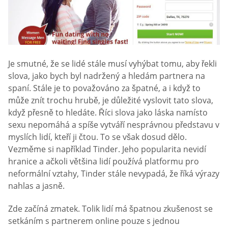
Je smutné, že se lidé stále musí vyhýbat tomu, aby řekli
slova, jako bych byl nadržený a hledám partnera na
spaní. Stále je to považováno za špatné, a i když to
může znít trochu hrubě, je důležité vyslovit tato slova,
když přesně to hledáte. Říci slova jako láska namísto
sexu nepomáhá a spíše vytváří nesprávnou představu v
myslích lidí, kteří ji čtou. To se však dosud dělo.
Vezměme si například Tinder. Jeho popularita nevidí
hranice a ačkoli většina lidí používá platformu pro
neformální vztahy, Tinder stále nevypadá, že říká výrazy
nahlas a jasně.
Zde začíná zmatek. Tolik lidí má špatnou zkušenost se
setkáním s partnerem online pouze s jednou