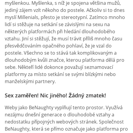
myšlenkou. Myšlenka, s níž je spojena většina mužů,
jediný zájem vzít někoho do postele. Ačkoliv si to dnes
myslí Millenials, přesto je stereotypní. Zatímco mnoho
lidí si stěžuje na setkání se závislými na sexu na
některých platformách při hledání dlouhodobého
vztahu. Jiní si stěžují, že musí trávit příliš mnoho času
přesvědčováním opačného pohlaví, že je vzal do
postele. Všechno se to stává tak komplikovaným a
dlouhodobým kvůli značce, kterou platforma dělá pro
sebe. Někteří lidé dokonce považují seznamovací
platformy za místo setkání se svými blízkými nebo
manželskými partnery.
Sex zaměřen! Nic jiného! Žádný zmatek!
Weby jako BeNaughty vyplňují tento prostor. Využívá
nezájmu dnešní generace o dlouhodobé vztahy a
nedostatku přípojných webových stránek. Společnost
BeNaughty, která se přímo označuje jako platforma pro