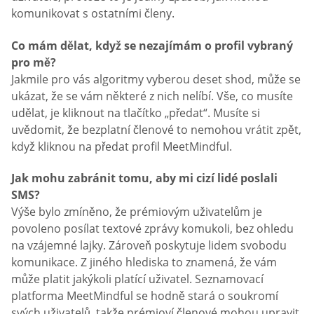
komunikovat s ostatními členy.
Co mám dělat, když se nezajímám o profil vybraný
pro mě?
Jakmile pro vás algoritmy vyberou deset shod, může se
ukázat, že se vám některé z nich nelíbí. Vše, co musíte
udělat, je kliknout na tlačítko „předat“. Musíte si
uvědomit, že bezplatní členové to nemohou vrátit zpět,
když kliknou na předat profil MeetMindful.
Jak mohu zabránit tomu, aby mi cizí lidé poslali
SMS?
Výše bylo zmíněno, že prémiovým uživatelům je
povoleno posílat textové zprávy komukoli, bez ohledu
na vzájemné lajky. Zároveň poskytuje lidem svobodu
komunikace. Z jiného hlediska to znamená, že vám
může platit jakýkoli platící uživatel. Seznamovací
platforma MeetMindful se hodně stará o soukromí
svých uživatelů, takže prémioví členové mohou upravit