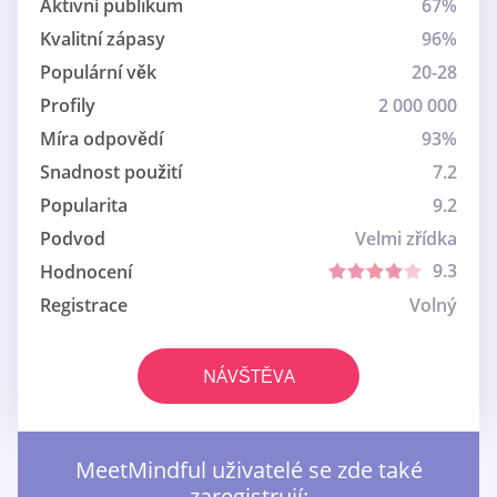
Aktivní publikum
67%
Kvalitní zápasy
96%
Populární věk
20-28
Profily
2 000 000
Míra odpovědí
93%
Snadnost použití
7.2
Popularita
9.2
Podvod
Velmi zřídka
9.3
Hodnocení
Registrace
Volný
NÁVŠTĚVA
MeetMindful uživatelé se zde také
zaregistrují: