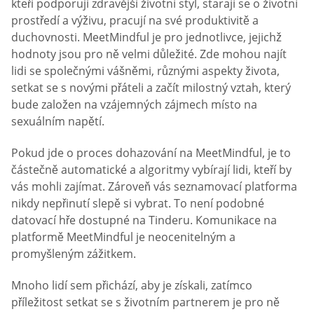
kteří podporují zdravější životní styl, starají se o životní
prostředí a výživu, pracují na své produktivitě a
duchovnosti. MeetMindful je pro jednotlivce, jejichž
hodnoty jsou pro ně velmi důležité. Zde mohou najít
lidi se společnými vášněmi, různými aspekty života,
setkat se s novými přáteli a začít milostný vztah, který
bude založen na vzájemných zájmech místo na
sexuálním napětí.
Pokud jde o proces dohazování na MeetMindful, je to
částečně automatické a algoritmy vybírají lidi, kteří by
vás mohli zajímat. Zároveň vás seznamovací platforma
nikdy nepřinutí slepě si vybrat. To není podobné
datovací hře dostupné na Tinderu. Komunikace na
platformě MeetMindful je neocenitelným a
promyšleným zážitkem.
Mnoho lidí sem přichází, aby je získali, zatímco
příležitost setkat se s životním partnerem je pro ně