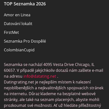
TOP Seznamka 2026
Amor en Linea
Datování lokalit
FirstMet
Seznamka Pro Dospělé
ColombianCupid
BBW Dating
Seznamka se nachází 4095 Vesta Drive Chicago, IL
MeetMindful
60657. V případě jakýchkoliv dotazů nám zašlete e-mail
Seznamka BDSM
na adresu
info@datating.net
.
Datingrating.net je nejlepším místem k nalezení
BBPeopleMeet
nejoblíbenějších a nejkvalitnějších spojovacích stránek
Stránky Sugar Daddy
na internetu. Důraz klademe na bezplatné webové
stránky, ale také na seznam placených, abyste mohli
JPeopleMeet
prozkoumat své možnosti. Ať už hledáte příležitostný