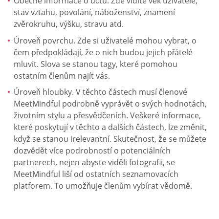
Obecné informace o účtu. Zde vidíte věk uživatele,
stav vztahu, povolání, náboženství, znamení
zvěrokruhu, výšku, stravu atd.
Úroveň povrchu. Zde si uživatelé mohou vybrat, o
čem předpokládají, že o nich budou jejich přátelé
mluvit. Slova se stanou tagy, které pomohou
ostatním členům najít vás.
Úroveň hloubky. V těchto částech musí členové
MeetMindful podrobně vyprávět o svých hodnotách,
životním stylu a přesvědčeních. Veškeré informace,
které poskytují v těchto a dalších částech, lze změnit,
když se stanou irelevantní. Skutečnost, že se můžete
dozvědět více podrobností o potenciálních
partnerech, nejen abyste viděli fotografii, se
MeetMindful liší od ostatních seznamovacích
platforem. To umožňuje členům vybírat vědomě.