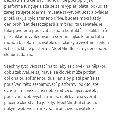
bezplatnému členství mohou lidé pochopit, jak
platforma funguje a zda se za ni vyplatí platit. pokud se
zaregistrujete zdarma, můžete si vytvořit účet a ovládat
profil. Jak již bylo zmíněno dříve, budete moci každý
den prohlížet deset zápasů a mít rádi tři uživatele. Je
také povoleno používat seznam kontaktů, několik filtrů
pro základní vyhledávání a seznam lajků. Kromě toho
mohou bezplatní uživatelé číst články o životním stylu a
vztazích, které platforma MeetMindful zamyšleně nabízí
členům zdarma.
Všechny tyto věci stačí na to, aby se člověk na nějakou
dobu zabýval. Je zajímavé, že člověk může potkat
dokonalou spřízněnou duši, aniž by platil peníze za
používání této seznamovací platformy. pokud jste
ochotni mít více šancí nebo mít vzrušující zážitek z
používání webových stránek, měli byste si vybrat
placené členství. To je, když MeetMindful chodit s
někým webové stránky zachránit své uživatele z