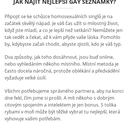
JAK NAJÍT NEJLEPŠÍ GAY SEZNAMKY?
Připojit se ke schůzce homosexuálních singlů je na
začátek skvělý nápad. Je váš čas užít si milostný život,
když jste mladí, a co je lepší než setkání? Nemůžete jen
tak sedět a čekat, až k vám přijde vaše láska. Pomohlo
by, kdybyste začali chodit, abyste zjistili, kdo je váš typ.
Dva způsoby, jak toho dosáhnout, jsou buď online,
nebo vyhledáním někoho místního. Místní metoda je
často docela náročná, protože oblékání a předvádění
vyžaduje velké úsilí.
Všichni potřebujeme správného partnera, aby na konci
dne řekl, čím jsme si prošli. A mít někoho s dobrým
citovým spojením a intelektem je jen bonus. S tolika
rybami v moři může být těžké vybrat tu nejlepší, která
vyhovuje vašim potřebám.