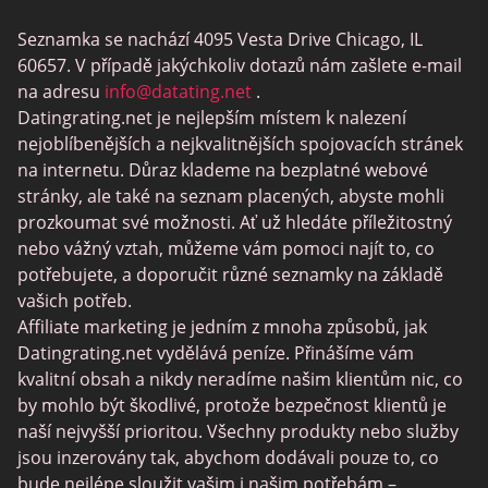
BBW Dating
Seznamka se nachází 4095 Vesta Drive Chicago, IL
MeetMindful
60657. V případě jakýchkoliv dotazů nám zašlete e-mail
Seznamka BDSM
na adresu
info@datating.net
.
Datingrating.net je nejlepším místem k nalezení
BBPeopleMeet
nejoblíbenějších a nejkvalitnějších spojovacích stránek
Stránky Sugar Daddy
na internetu. Důraz klademe na bezplatné webové
stránky, ale také na seznam placených, abyste mohli
JPeopleMeet
prozkoumat své možnosti. Ať už hledáte příležitostný
Trans Seznamka
nebo vážný vztah, můžeme vám pomoci najít to, co
potřebujete, a doporučit různé seznamky na základě
Senior Datování Lokalit
vašich potřeb.
MyLOL
Affiliate marketing je jedním z mnoha způsobů, jak
Datingrating.net vydělává peníze. Přinášíme vám
Gay Seznamka
kvalitní obsah a nikdy neradíme našim klientům nic, co
Lesbické Seznamky
by mohlo být škodlivé, protože bezpečnost klientů je
naší nejvyšší prioritou. Všechny produkty nebo služby
Černé Datování Lokalit
jsou inzerovány tak, abychom dodávali pouze to, co
SugarDaddyMeet
bude nejlépe sloužit vašim i našim potřebám –