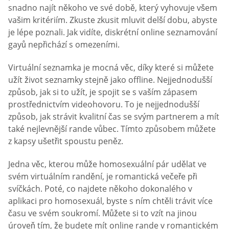
snadno najít někoho ve své době, který vyhovuje všem
vašim kritériím. Zkuste zkusit mluvit delší dobu, abyste
je lépe poznali. Jak vidíte, diskrétní online seznamování
gayů nepřichází s omezeními.
Virtuální seznamka je mocná věc, díky které si můžete
užít život seznamky stejně jako offline. Nejjednodušší
způsob, jak si to užít, je spojit se s vaším zápasem
prostřednictvím videohovoru. To je nejjednodušší
způsob, jak strávit kvalitní čas se svým partnerem a mít
také nejlevnější rande vůbec. Tímto způsobem můžete
z kapsy ušetřit spoustu peněz.
Jedna věc, kterou může homosexuální pár udělat ve
svém virtuálním randění, je romantická večeře při
svíčkách. Poté, co najdete někoho dokonalého v
aplikaci pro homosexuál, byste s ním chtěli trávit více
času ve svém soukromí. Můžete si to vzít na jinou
úroveň tím, že budete mít online rande v romantickém