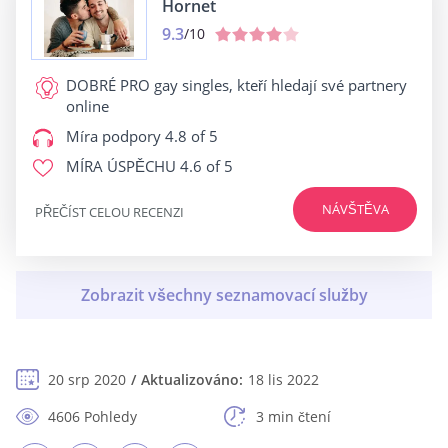
Hornet
9.3
/10
DOBRÉ PRO
gay singles, kteří hledají své partnery
online
Míra podpory
4.8 of 5
MÍRA ÚSPĚCHU
4.6 of 5
NÁVŠTĚVA
PŘEČÍST CELOU RECENZI
20 srp 2020
Aktualizováno:
18 lis 2022
4606 Pohledy
3 min čtení