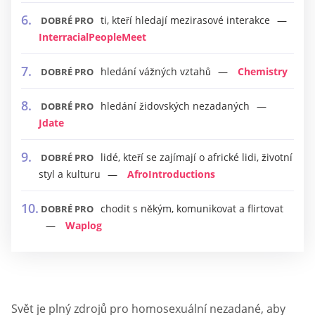
ti, kteří hledají mezirasové interakce
DOBRÉ PRO
InterracialPeopleMeet
hledání vážných vztahů
Chemistry
DOBRÉ PRO
hledání židovských nezadaných
DOBRÉ PRO
Jdate
lidé, kteří se zajímají o africké lidi, životní
DOBRÉ PRO
styl a kulturu
AfroIntroductions
chodit s někým, komunikovat a flirtovat
DOBRÉ PRO
Waplog
Svět je plný zdrojů pro homosexuální nezadané, aby