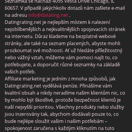
Seznamka se nachází 4095 Vesta Drive Chicago, IL
MeetMindful
60657. V případě jakýchkoliv dotazů nám zašlete e-mail
Seznamka BDSM
na adresu
info@datating.net
.
Datingrating.net je nejlepším místem k nalezení
BBPeopleMeet
nejoblíbenějších a nejkvalitnějších spojovacích stránek
Stránky Sugar Daddy
na internetu. Důraz klademe na bezplatné webové
stránky, ale také na seznam placených, abyste mohli
JPeopleMeet
prozkoumat své možnosti. Ať už hledáte příležitostný
Trans Seznamka
nebo vážný vztah, můžeme vám pomoci najít to, co
potřebujete, a doporučit různé seznamky na základě
Senior Datování Lokalit
vašich potřeb.
MyLOL
Affiliate marketing je jedním z mnoha způsobů, jak
Datingrating.net vydělává peníze. Přinášíme vám
Gay Seznamka
kvalitní obsah a nikdy neradíme našim klientům nic, co
Lesbické Seznamky
by mohlo být škodlivé, protože bezpečnost klientů je
naší nejvyšší prioritou. Všechny produkty nebo služby
Černé Datování Lokalit
jsou inzerovány tak, abychom dodávali pouze to, co
SugarDaddyMeet
bude nejlépe sloužit vašim i našim potřebám –
spokojenost zaručena s každým kliknutím na tuto
LatinAmericanCupid