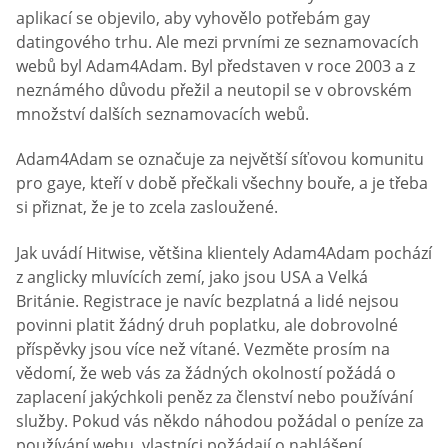
aplikací se objevilo, aby vyhovělo potřebám gay
datingového trhu. Ale mezi prvními ze seznamovacích
webů byl Adam4Adam. Byl představen v roce 2003 a z
neznámého důvodu přežil a neutopil se v obrovském
množství dalších seznamovacích webů.
Adam4Adam se označuje za největší síťovou komunitu
pro gaye, kteří v době přečkali všechny bouře, a je třeba
si přiznat, že je to zcela zasloužené.
Jak uvádí Hitwise, většina klientely Adam4Adam pochází
z anglicky mluvících zemí, jako jsou USA a Velká
Británie. Registrace je navíc bezplatná a lidé nejsou
povinni platit žádný druh poplatku, ale dobrovolné
příspěvky jsou více než vítané. Vezměte prosím na
vědomí, že web vás za žádných okolností požádá o
zaplacení jakýchkoli peněz za členství nebo používání
služby. Pokud vás někdo náhodou požádal o peníze za
používání webu, vlastníci požádají o nahlášení