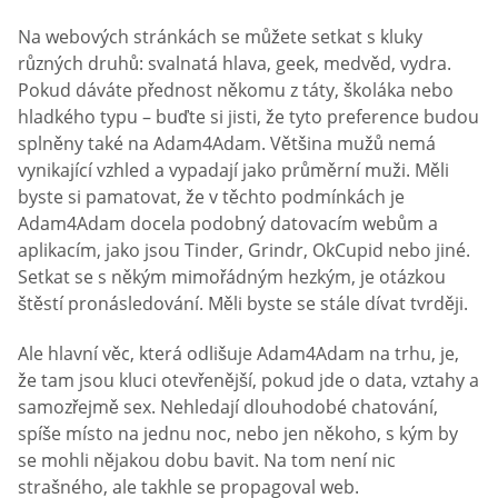
Na webových stránkách se můžete setkat s kluky
různých druhů: svalnatá hlava, geek, medvěd, vydra.
Pokud dáváte přednost někomu z táty, školáka nebo
hladkého typu – buďte si jisti, že tyto preference budou
splněny také na Adam4Adam. Většina mužů nemá
vynikající vzhled a vypadají jako průměrní muži. Měli
byste si pamatovat, že v těchto podmínkách je
Adam4Adam docela podobný datovacím webům a
aplikacím, jako jsou Tinder, Grindr, OkCupid nebo jiné.
Setkat se s někým mimořádným hezkým, je otázkou
štěstí pronásledování. Měli byste se stále dívat tvrději.
Ale hlavní věc, která odlišuje Adam4Adam na trhu, je,
že tam jsou kluci otevřenější, pokud jde o data, vztahy a
samozřejmě sex. Nehledají dlouhodobé chatování,
spíše místo na jednu noc, nebo jen někoho, s kým by
se mohli nějakou dobu bavit. Na tom není nic
strašného, ale takhle se propagoval web.