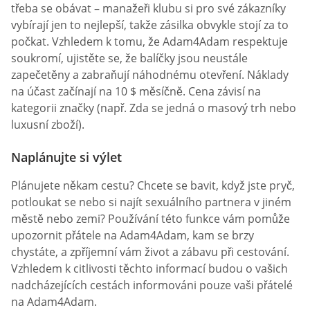
třeba se obávat – manažeři klubu si pro své zákazníky
vybírají jen to nejlepší, takže zásilka obvykle stojí za to
počkat. Vzhledem k tomu, že Adam4Adam respektuje
soukromí, ujistěte se, že balíčky jsou neustále
zapečetěny a zabraňují náhodnému otevření. Náklady
na účast začínají na 10 $ měsíčně. Cena závisí na
kategorii značky (např. Zda se jedná o masový trh nebo
luxusní zboží).
Naplánujte si výlet
Plánujete někam cestu? Chcete se bavit, když jste pryč,
potloukat se nebo si najít sexuálního partnera v jiném
městě nebo zemi? Používání této funkce vám pomůže
upozornit přátele na Adam4Adam, kam se brzy
chystáte, a zpříjemní vám život a zábavu při cestování.
Vzhledem k citlivosti těchto informací budou o vašich
nadcházejících cestách informováni pouze vaši přátelé
na Adam4Adam.