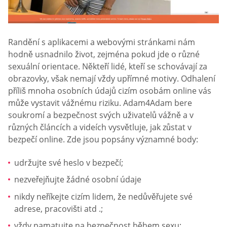
Randění s aplikacemi a webovými stránkami nám
hodně usnadnilo život, zejména pokud jde o různé
sexuální orientace. Někteří lidé, kteří se schovávají za
obrazovky, však nemají vždy upřímné motivy. Odhalení
příliš mnoha osobních údajů cizím osobám online vás
může vystavit vážnému riziku. Adam4Adam bere
soukromí a bezpečnost svých uživatelů vážně a v
různých článcích a videích vysvětluje, jak zůstat v
bezpečí online. Zde jsou popsány významné body:
udržujte své heslo v bezpečí;
nezveřejňujte žádné osobní údaje
nikdy neříkejte cizím lidem, že nedůvěřujete své
adrese, pracovišti atd .;
vždy pamatujte na bezpečnost během sexu;