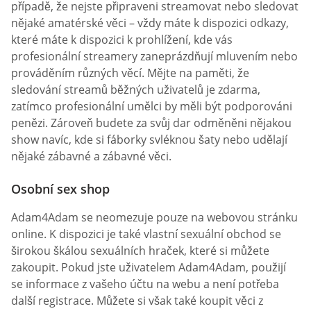
případě, že nejste připraveni streamovat nebo sledovat
nějaké amatérské věci – vždy máte k dispozici odkazy,
které máte k dispozici k prohlížení, kde vás
profesionální streamery zaneprázdňují mluvením nebo
prováděním různých věcí. Mějte na paměti, že
sledování streamů běžných uživatelů je zdarma,
zatímco profesionální umělci by měli být podporováni
penězi. Zároveň budete za svůj dar odměněni nějakou
show navíc, kde si fáborky svléknou šaty nebo udělají
nějaké zábavné a zábavné věci.
Osobní sex shop
Adam4Adam se neomezuje pouze na webovou stránku
online. K dispozici je také vlastní sexuální obchod se
širokou škálou sexuálních hraček, které si můžete
zakoupit. Pokud jste uživatelem Adam4Adam, použijí
se informace z vašeho účtu na webu a není potřeba
další registrace. Můžete si však také koupit věci z