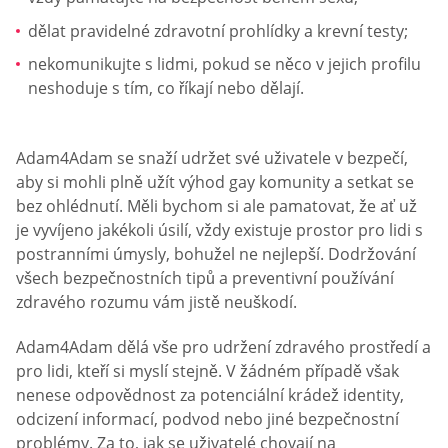
dělat pravidelné zdravotní prohlídky a krevní testy;
nekomunikujte s lidmi, pokud se něco v jejich profilu
neshoduje s tím, co říkají nebo dělají.
Adam4Adam se snaží udržet své uživatele v bezpečí,
aby si mohli plně užít výhod gay komunity a setkat se
bez ohlédnutí. Měli bychom si ale pamatovat, že ať už
je vyvíjeno jakékoli úsilí, vždy existuje prostor pro lidi s
postranními úmysly, bohužel ne nejlepší. Dodržování
všech bezpečnostních tipů a preventivní používání
zdravého rozumu vám jistě neuškodí.
Adam4Adam dělá vše pro udržení zdravého prostředí a
pro lidi, kteří si myslí stejně. V žádném případě však
nenese odpovědnost za potenciální krádež identity,
odcizení informací, podvod nebo jiné bezpečnostní
problémy. Za to, jak se uživatelé chovají na