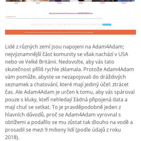
Lidé z různých zemí jsou napojeni na Adam4Adam;
nejvýznamnější část komunity se však nachází v USA
nebo ve Velké Británii. Nedovolte, aby vás tato
skutečnost příliš rychle zklamala. Protože Adam4Adam
vám pomůže, abyste se nezapojovali do dráždivých
seznamek a chatování, které mají jediný účel: ztrácet
čas. Ale Adam4Adam je určen k tomu, aby vás spároval
pouze s kluky, kteří nehledají žádná připojená data a
mají chuť se setkat. To je pravděpodobně jeden z
hlavních důvodů, proč se Adam4Adam vyrovnal s
obtížemi a podařilo se mu zůstat tak dlouho na vodě a
prosadil se mezi 9 miliony lidí (podle údajů z roku
2018).