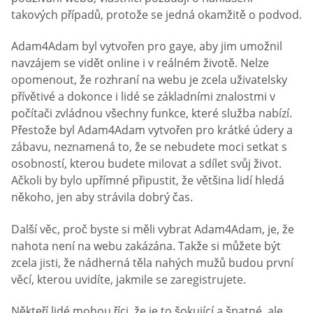
takových případů, protože se jedná okamžitě o podvod.
Adam4Adam byl vytvořen pro gaye, aby jim umožnil
navzájem se vidět online i v reálném životě. Nelze
opomenout, že rozhraní na webu je zcela uživatelsky
přívětivé a dokonce i lidé se základními znalostmi v
počítači zvládnou všechny funkce, které služba nabízí.
Přestože byl Adam4Adam vytvořen pro krátké údery a
zábavu, neznamená to, že se nebudete moci setkat s
osobností, kterou budete milovat a sdílet svůj život.
Ačkoli by bylo upřímné připustit, že většina lidí hledá
někoho, jen aby strávila dobrý čas.
Další věc, proč byste si měli vybrat Adam4Adam, je, že
nahota není na webu zakázána. Takže si můžete být
zcela jisti, že nádherná těla nahých mužů budou první
věcí, kterou uvidíte, jakmile se zaregistrujete.
Někteří lidé mohou říci, že je to šokující a špatné, ale