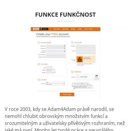
FUNKCE FUNKČNOST
V roce 2003, kdy se Adam4Adam právě narodil, se
nemohl chlubit obrovským množstvím funkcí a
srozumitelným a uživatelsky přívětivým rozhraním, než
jaké má nyní. Mnoho let tvrdé práce a neustálého