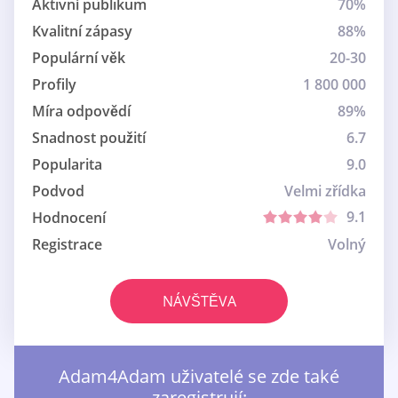
Aktivní publikum
70%
Kvalitní zápasy
88%
Populární věk
20-30
Profily
1 800 000
Míra odpovědí
89%
Snadnost použití
6.7
Popularita
9.0
Podvod
Velmi zřídka
9.1
Hodnocení
Registrace
Volný
NÁVŠTĚVA
Adam4Adam uživatelé se zde také
zaregistrují: