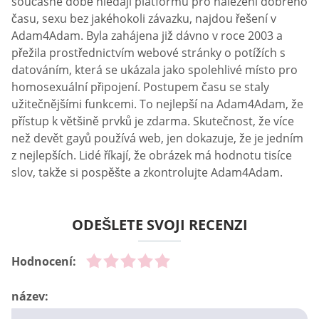
současné době hledají platformu pro nalezení dobrého
času, sexu bez jakéhokoli závazku, najdou řešení v
Adam4Adam. Byla zahájena již dávno v roce 2003 a
přežila prostřednictvím webové stránky o potížích s
datováním, která se ukázala jako spolehlivé místo pro
homosexuální připojení. Postupem času se staly
užitečnějšími funkcemi. To nejlepší na Adam4Adam, že
přístup k většině prvků je zdarma. Skutečnost, že více
než devět gayů používá web, jen dokazuje, že je jedním
z nejlepších. Lidé říkají, že obrázek má hodnotu tisíce
slov, takže si pospěšte a zkontrolujte Adam4Adam.
ODEŠLETE SVOJI RECENZI
Hodnocení:
název: