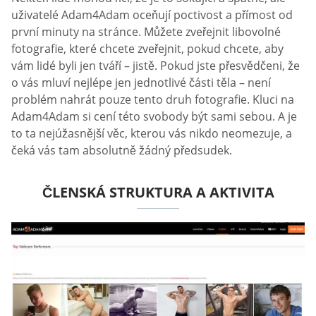
uživatelé Adam4Adam oceňují poctivost a přímost od
první minuty na stránce. Můžete zveřejnit libovolné
fotografie, které chcete zveřejnit, pokud chcete, aby
vám lidé byli jen tváří – jistě. Pokud jste přesvědčeni, že
o vás mluví nejlépe jen jednotlivé části těla – není
problém nahrát pouze tento druh fotografie. Kluci na
Adam4Adam si cení této svobody být sami sebou. A je
to ta nejúžasnější věc, kterou vás nikdo neomezuje, a
čeká vás tam absolutně žádný předsudek.
ČLENSKÁ STRUKTURA A AKTIVITA