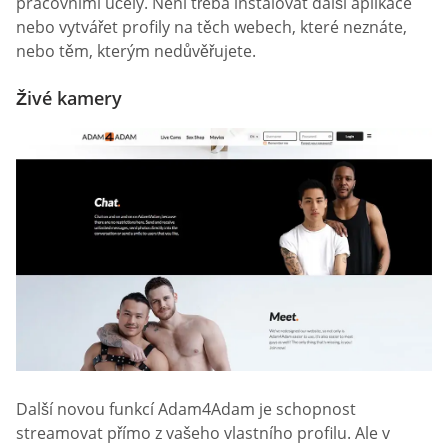
pracovními účely. Není třeba instalovat další aplikace
nebo vytvářet profily na těch webech, které neznáte,
nebo těm, kterým nedůvěřujete.
Živé kamery
Další novou funkcí Adam4Adam je schopnost
streamovat přímo z vašeho vlastního profilu. Ale v