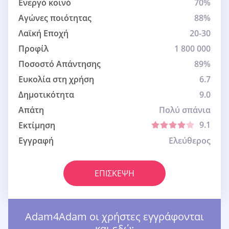
Ενεργό κοινό
70%
Αγώνες ποιότητας
88%
Λαϊκή Εποχή
20-30
Προφίλ
1 800 000
Ποσοστό Απάντησης
89%
Ευκολία στη χρήση
6.7
Δημοτικότητα
9.0
Απάτη
Πολύ σπάνια
9.1
Εκτίμηση
Εγγραφή
Ελεύθερος
ΕΠΊΣΚΕΨΗ
Adam4Adam οι χρήστες εγγράφονται
και εδώ: