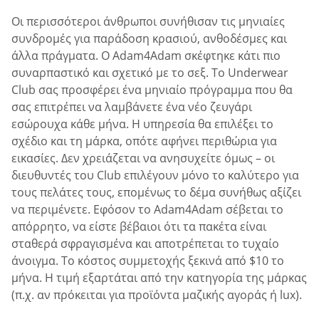
Οι περισσότεροι άνθρωποι συνήθισαν τις μηνιαίες
συνδρομές για παράδοση κρασιού, ανθοδέσμες και
άλλα πράγματα. Ο Adam4Adam σκέφτηκε κάτι πιο
συναρπαστικό και σχετικό με το σεξ. Το Underwear
Club σας προσφέρει ένα μηνιαίο πρόγραμμα που θα
σας επιτρέπει να λαμβάνετε ένα νέο ζευγάρι
εσώρουχα κάθε μήνα. Η υπηρεσία θα επιλέξει το
σχέδιο και τη μάρκα, οπότε αφήνει περιθώρια για
εικασίες. Δεν χρειάζεται να ανησυχείτε όμως – οι
διευθυντές του Club επιλέγουν μόνο το καλύτερο για
τους πελάτες τους, επομένως το δέμα συνήθως αξίζει
να περιμένετε. Εφόσον το Adam4Adam σέβεται το
απόρρητο, να είστε βέβαιοι ότι τα πακέτα είναι
σταθερά σφραγισμένα και αποτρέπεται το τυχαίο
άνοιγμα. Το κόστος συμμετοχής ξεκινά από $10 το
μήνα. Η τιμή εξαρτάται από την κατηγορία της μάρκας
(π.χ. αν πρόκειται για προϊόντα μαζικής αγοράς ή lux).