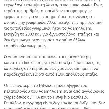
τεχνολογία κάλυψε τη λαχτάρα για επικοινωνία. Ένας
τεράστιος αριθμός ιστοσελίδων και εφαρμογών
εμφανίστηκε για να εξυπηρετήσει τις ανάγκες της
αγοράς gay γνωριμιών. Αλλά μεταξύ των πρώτων από
τις τοποθεσίες γνωριμιών ήταν το Adam4Adam.
Εισήχθη το 2003 και, για άγνωστο λόγο, επέζησε και
δεν έχει πνιγεί στον τεράστιο αριθμό άλλων
τοποθεσιών γνωριμιών.
Ο Adam4Adam αυτοαποκαλείται η μεγαλύτερη
κοινότητα δικτύωσης για γκέι που ξεπέρασε όλες τις
καταιγίδες στο πέρασμα των χρόνων, και πρέπει να
παραδεχτεί κανείς ότι αυτό είναι απολύτως επάξια.
Όπως αναφέρει το Hitwise, η πλειοψηφία του
πελατολογίου του Adam4Adam είναι από αγγλόφωνες
χώρες όπως οι ΗΠΑ και το Ηνωμένο Βασίλειο.
Επιπλέον, η εγγραφή είναι δωρεάν και οι άνθρωποι δεν
υποχρεούνται να πληρώσουν για κανένα είδος