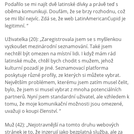
Podařilo se mi najít dvě latinské dívky a právě teď s
oběma komunikuji. Doufám, že se brzy rozhodnu, což
se mi líbí nejvíc. Zdá se, že web LatinAmericanCupid je
legitimní. “
Uživatelka (20): „Zaregistrovala jsem se s myšlenkou
vyzkoušet mezinárodní seznamování. Také jsem
nechtěl být omezen na místní lidi. I když mám rád
latinské muže, chtěl bych chodit s mužem, jehož
kulturní pozadí je jiné. Seznamovací platforma
poskytuje různé profily, ze kterých si můžete vybrat.
Největším problémem, kterému jsem zatím musel čelit,
bylo, že jsem si musel vybrat z mnoha potenciálních
partnerů. Nyní jsem standardní uživatel, ale vzhledem k
tomu, že moje komunikační možnosti jsou omezené,
uvažuji o koupi členství. “
Muž (42): „Nejotravnější na tomto druhu webových
stránek je to, že inzerují jako bezplatná služba, ale za