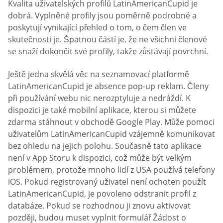
Kvalita uživatelských profilů LatinAmericanCupid je
dobrá. Vyplněné profily jsou poměrně podrobné a
poskytují vynikající přehled o tom, o čem člen ve
skutečnosti je. Špatnou částí je, že ne všichni členové
se snaží dokončit své profily, takže zůstávají povrchní.
Ještě jedna skvělá věc na seznamovací platformě
LatinAmericanCupid je absence pop-up reklam. Členy
při používání webu nic nerozptyluje a nedráždí. K
dispozici je také mobilní aplikace, kterou si můžete
zdarma stáhnout v obchodě Google Play. Může pomoci
uživatelům LatinAmericanCupid vzájemně komunikovat
bez ohledu na jejich polohu. Současně tato aplikace
není v App Storu k dispozici, což může být velkým
problémem, protože mnoho lidí z USA používá telefony
iOS. Pokud registrovaný uživatel není ochoten použít
LatinAmericanCupid, je povoleno odstranit profil z
databáze. Pokud se rozhodnou ji znovu aktivovat
později, budou muset vyplnit formulář Žádost o