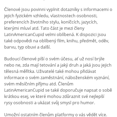
Členové jsou povinni vyplnit dotazníky s informacemi o
jejich fyzickém vzhledu, vlastnostech osobnosti,
preferencích životního stylu, koníčcích, jazycích,
kterými mluví atd. Tato část je mezi členy
LatinAmericanCupid velmi oblíbená. K dispozici jsou
také odpovědi na oblíbený film, knihu, předmět, oděv,
barvu, typ obuvi a další.
Budoucí členové píší o svém účesu, ať už nosí brýle
nebo ne, zda mají tetování a jaký druh a jaká jsou jejich
tělesná měřítka. Uživatelé také mohou přidávat
informace o svém zaměstnání, náboženském vyznání,
svém měsíčním příjmu atd. Členům
LatinAmericanCupid se také doporučuje napsat o sobě
krátkou esej, ve které mohou zdůraznit své nejlepší
rysy osobnosti a ukázat svůj smysl pro humor.
Umožní ostatním členům platformy o vás vědět více.