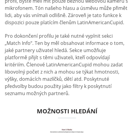
profil, byste měli mít pouze běžnou webovou kameru s
mikrofonem. Tón našeho hlasu a úsměvu může přimět
lidi, aby vás vnímali odlišně. Zároveň je tato funkce k
dispozici pouze platícím členům LatinAmericanCupid.
Pro dokončení profilu je také nutné vyplnit sekci
„Match Info“. Ten by měl obsahovat informace o tom,
jaké partnery uživatel hledá. Sekce umožňuje
platformě přijít s těmi uživateli, kteří odpovídají
kritériím. Členové LatinAmericanCupid mohou zadat
libovolný počet z nich a mohou se týkat hmotnosti,
výšky, domácích mazlíčků, dětí atd. Poskytnuté
předvolby budou použity jako filtry k poskytnutí
seznamu možných partnerů.
MOŽNOSTI HLEDÁNÍ