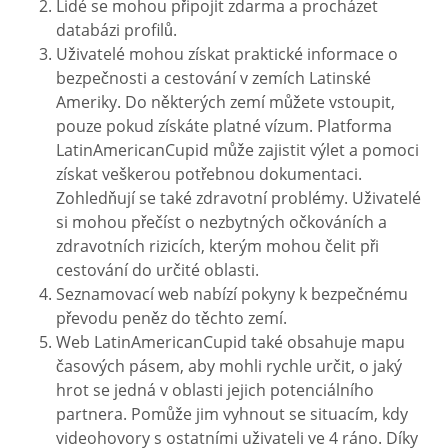
Lidé se mohou připojit zdarma a procházet
databázi profilů.
Uživatelé mohou získat praktické informace o
bezpečnosti a cestování v zemích Latinské
Ameriky. Do některých zemí můžete vstoupit,
pouze pokud získáte platné vízum. Platforma
LatinAmericanCupid může zajistit výlet a pomoci
získat veškerou potřebnou dokumentaci.
Zohledňují se také zdravotní problémy. Uživatelé
si mohou přečíst o nezbytných očkováních a
zdravotních rizicích, kterým mohou čelit při
cestování do určité oblasti.
Seznamovací web nabízí pokyny k bezpečnému
převodu peněz do těchto zemí.
Web LatinAmericanCupid také obsahuje mapu
časových pásem, aby mohli rychle určit, o jaký
hrot se jedná v oblasti jejich potenciálního
partnera. Pomůže jim vyhnout se situacím, kdy
videohovory s ostatními uživateli ve 4 ráno. Díky