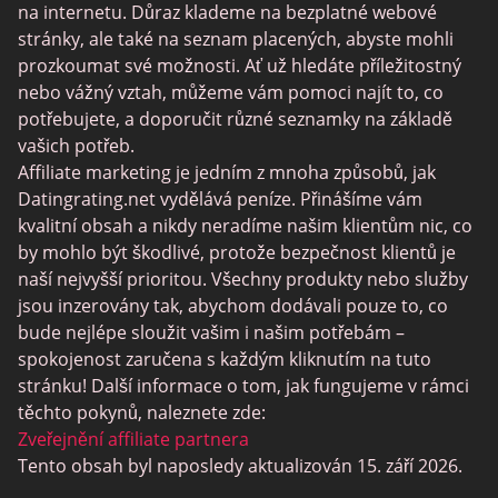
Stránky Sugar Daddy
na internetu. Důraz klademe na bezplatné webové
stránky, ale také na seznam placených, abyste mohli
JPeopleMeet
prozkoumat své možnosti. Ať už hledáte příležitostný
Trans Seznamka
nebo vážný vztah, můžeme vám pomoci najít to, co
potřebujete, a doporučit různé seznamky na základě
Senior Datování Lokalit
vašich potřeb.
MyLOL
Affiliate marketing je jedním z mnoha způsobů, jak
Datingrating.net vydělává peníze. Přinášíme vám
Gay Seznamka
kvalitní obsah a nikdy neradíme našim klientům nic, co
Lesbické Seznamky
by mohlo být škodlivé, protože bezpečnost klientů je
naší nejvyšší prioritou. Všechny produkty nebo služby
Černé Datování Lokalit
jsou inzerovány tak, abychom dodávali pouze to, co
SugarDaddyMeet
bude nejlépe sloužit vašim i našim potřebám –
spokojenost zaručena s každým kliknutím na tuto
LatinAmericanCupid
stránku! Další informace o tom, jak fungujeme v rámci
CatholicMatch
těchto pokynů, naleznete zde:
Zveřejnění affiliate partnera
Tento obsah byl naposledy aktualizován 15. září 2026.