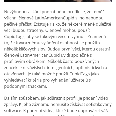
Nevýhodou získání podrobného profilu je, že téměř
všichni členové LatinAmericanCupid si ho nebudou
pečlivě přečíst. Existuje riziko, že některé méně důležité
věci budou ztraceny. Členové mohou použít
CupidTags, aby se takovým věcem vyhnuli. Znamená
to, že k výraznému vyjádření osobnosti je použito
několik klíčových slov. Budou první věcí, kterou ostatní
členové LatinAmericanCupid uvidí společně s
profilovým obrázkem. Několik často používaných
značek je nezávislých, inteligentních, optimistických a
otevřených. Je také možné použít CupidTags jako
vyhledávací kritéria pro vyhledání uživatelů s
podobnými značkami.
Dalším způsobem, jak zdůraznit profil, je přidání video
zprávy. K jeho záznamu nemusíte získávat sofistikovaný
software. K pořízení videa, které bude doprovázet váš