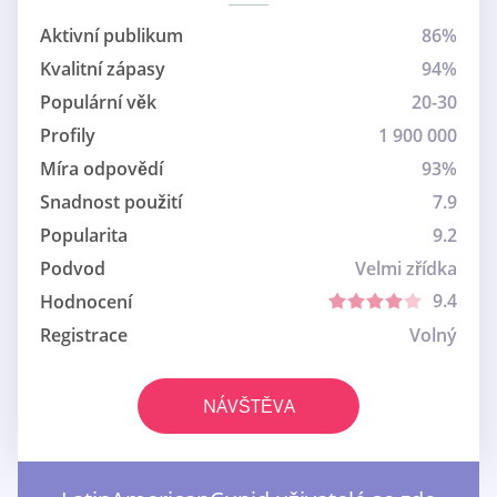
Aktivní publikum
86%
Kvalitní zápasy
94%
Populární věk
20-30
Profily
1 900 000
Míra odpovědí
93%
Snadnost použití
7.9
Popularita
9.2
Podvod
Velmi zřídka
9.4
Hodnocení
Registrace
Volný
NÁVŠTĚVA