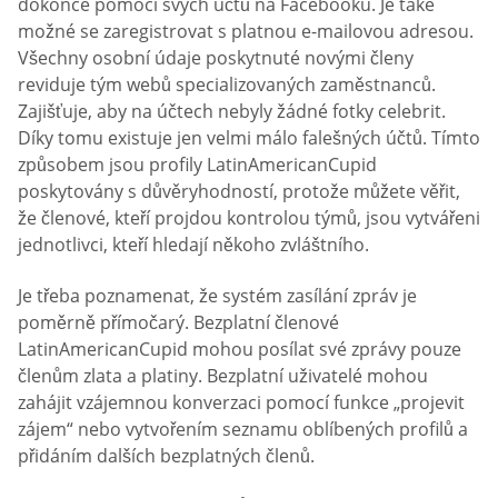
dokonce pomocí svých účtů na Facebooku. Je také
možné se zaregistrovat s platnou e-mailovou adresou.
Všechny osobní údaje poskytnuté novými členy
reviduje tým webů specializovaných zaměstnanců.
Zajišťuje, aby na účtech nebyly žádné fotky celebrit.
Díky tomu existuje jen velmi málo falešných účtů. Tímto
způsobem jsou profily LatinAmericanCupid
poskytovány s důvěryhodností, protože můžete věřit,
že členové, kteří projdou kontrolou týmů, jsou vytvářeni
jednotlivci, kteří hledají někoho zvláštního.
Je třeba poznamenat, že systém zasílání zpráv je
poměrně přímočarý. Bezplatní členové
LatinAmericanCupid mohou posílat své zprávy pouze
členům zlata a platiny. Bezplatní uživatelé mohou
zahájit vzájemnou konverzaci pomocí funkce „projevit
zájem“ nebo vytvořením seznamu oblíbených profilů a
přidáním dalších bezplatných členů.