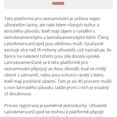
Tato platforma pro seznamování je určena nejen
uživatelům latiny, ale také lidem různých kultur a
etnického původu, kteří mají zájem o randění s
latinskoamerickými a latinskoamerickými lidmi. Členy
LatinAmericanCupid jsou většinou muži. Současně
existuje více než tři miliony uživatelů, což naznačuje, že
šance na nalezení tohoto jsou zde docela vysoké.
Latinskoameričané se k této platformě pro
seznamování připojují ze dvou důvodů: buď se chtějí
oženit v zahraničí, nebo jsou ochotni randit s lidmi,
kteří mají podobné zázemí. Tam je asi 40 procent mužů
s non-latinského původu, takže první z nich je snadný
cíl dosáhnout.
Proces registrace je poměrně jednoduchý. Uživatelé
LatinAmericanCupid se mohou k platformě připojit