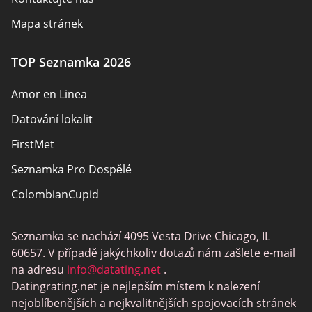
Mapa stránek
TOP Seznamka 2026
Amor en Linea
Datování lokalit
FirstMet
Seznamka Pro Dospělé
ColombianCupid
BBW Dating
Seznamka se nachází 4095 Vesta Drive Chicago, IL
MeetMindful
60657. V případě jakýchkoliv dotazů nám zašlete e-mail
Seznamka BDSM
na adresu
info@datating.net
.
Datingrating.net je nejlepším místem k nalezení
BBPeopleMeet
nejoblíbenějších a nejkvalitnějších spojovacích stránek