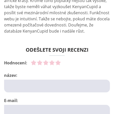
africké krásy. Kromě toho poplatky nejsou tak vysoké,
takže byste neměli váhat vyzkoušet KenyanCupid a
posílit své mezinárodní milostné zkušenosti. Funkčnost
webu je intuitivní. Takže se nebojte, pokud máte docela
omezené počítačové dovednosti. Doufejme, že
databáze KenyanCupid bude i nadále růst.
ODEŠLETE SVOJI RECENZI
Hodnocení:
název:
E-mail: