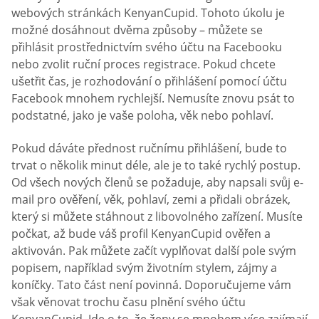
webových stránkách KenyanCupid. Tohoto úkolu je
možné dosáhnout dvěma způsoby – můžete se
přihlásit prostřednictvím svého účtu na Facebooku
nebo zvolit ruční proces registrace. Pokud chcete
ušetřit čas, je rozhodování o přihlášení pomocí účtu
Facebook mnohem rychlejší. Nemusíte znovu psát to
podstatné, jako je vaše poloha, věk nebo pohlaví.
Pokud dáváte přednost ručnímu přihlášení, bude to
trvat o několik minut déle, ale je to také rychlý postup.
Od všech nových členů se požaduje, aby napsali svůj e-
mail pro ověření, věk, pohlaví, zemi a přidali obrázek,
který si můžete stáhnout z libovolného zařízení. Musíte
počkat, až bude váš profil KenyanCupid ověřen a
aktivován. Pak můžete začít vyplňovat další pole svým
popisem, například svým životním stylem, zájmy a
koníčky. Tato část není povinná. Doporučujeme vám
však věnovat trochu času plnění svého účtu
KenyanCupid. Jde o to, že ženy se mnohem více zajímají