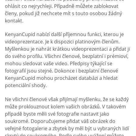
ohlásit co nejrychleji. Případně můžete zablokovat
členy, pokud již nechcete mít s touto osobou žádný
kontakt.
KenyanCupid nabízí další příjemnou funkci, kterou je
videoprezentace. Je k dispozici platinovým členům.
Myšlenkou je nahrát krátkou videoprezentaci a přidat ji
do svého profilu. Všichni členové, bezplatní i prémioví,
mohou sledovat vaše video. Předpisy týkající se
fotografií jsou stejné. Dokonce i bezplatní členové
KenyanCupid mohou procházet databázi a hledat
potenciální shody.
Ne všichni členové však přijímají myšlenku, že se každý
může proklouznout kolem vašich obrázků. V takovém
případě byste měli své fotografie nastavit jako
soukromé. Doporučujeme přidat váš obrázek do
veřejné fotogalerie a zbytek by měl být u vybraných lidí
skrytý do soukromého. Podle svého uvážení můžete