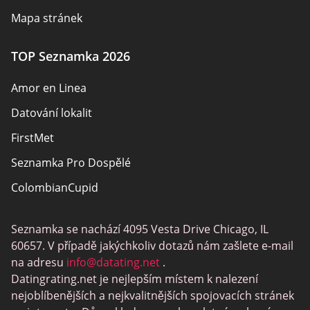
Mapa stránek
TOP Seznamka 2026
Amor en Linea
Datování lokalit
FirstMet
Seznamka Pro Dospělé
ColombianCupid
BBW Dating
Seznamka se nachází 4095 Vesta Drive Chicago, IL
MeetMindful
60657. V případě jakýchkoliv dotazů nám zašlete e-mail
Seznamka BDSM
na adresu
info@datating.net
.
Datingrating.net je nejlepším místem k nalezení
BBPeopleMeet
nejoblíbenějších a nejkvalitnějších spojovacích stránek