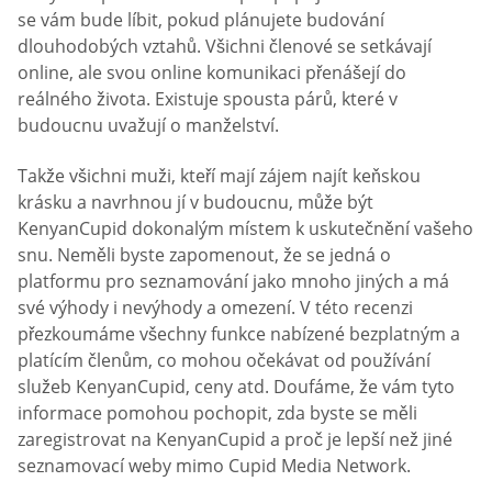
se vám bude líbit, pokud plánujete budování
dlouhodobých vztahů. Všichni členové se setkávají
online, ale svou online komunikaci přenášejí do
reálného života. Existuje spousta párů, které v
budoucnu uvažují o manželství.
Takže všichni muži, kteří mají zájem najít keňskou
krásku a navrhnou jí v budoucnu, může být
KenyanCupid dokonalým místem k uskutečnění vašeho
snu. Neměli byste zapomenout, že se jedná o
platformu pro seznamování jako mnoho jiných a má
své výhody i nevýhody a omezení. V této recenzi
přezkoumáme všechny funkce nabízené bezplatným a
platícím členům, co mohou očekávat od používání
služeb KenyanCupid, ceny atd. Doufáme, že vám tyto
informace pomohou pochopit, zda byste se měli
zaregistrovat na KenyanCupid a proč je lepší než jiné
seznamovací weby mimo Cupid Media Network.