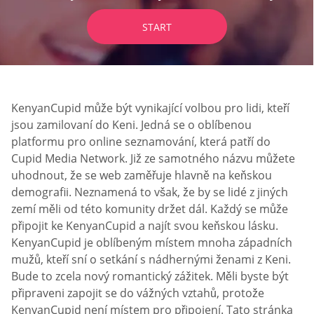
START
KenyanCupid může být vynikající volbou pro lidi, kteří
jsou zamilovaní do Keni. Jedná se o oblíbenou
platformu pro online seznamování, která patří do
Cupid Media Network. Již ze samotného názvu můžete
uhodnout, že se web zaměřuje hlavně na keňskou
demografii. Neznamená to však, že by se lidé z jiných
zemí měli od této komunity držet dál. Každý se může
připojit ke KenyanCupid a najít svou keňskou lásku.
KenyanCupid je oblíbeným místem mnoha západních
mužů, kteří sní o setkání s nádhernými ženami z Keni.
Bude to zcela nový romantický zážitek. Měli byste být
připraveni zapojit se do vážných vztahů, protože
KenyanCupid není místem pro připojení. Tato stránka