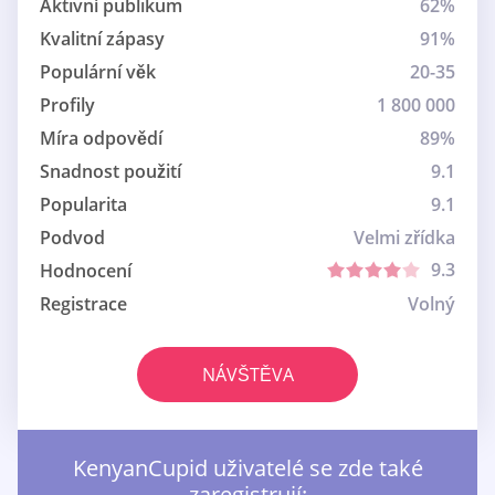
Aktivní publikum
62%
Kvalitní zápasy
91%
Populární věk
20-35
Profily
1 800 000
Míra odpovědí
89%
Snadnost použití
9.1
Popularita
9.1
Podvod
Velmi zřídka
9.3
Hodnocení
Registrace
Volný
NÁVŠTĚVA
KenyanCupid uživatelé se zde také
zaregistrují: