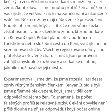
keňských žen. Všichni sní o setkání s manželem v cizí
zemi. Zkontrolovali jsme mnoho profilů žen a můžeme
vás ujistit, že většina z nich má zaměstnání a ukončené
vzdělání. Některé ženy mají náboženské přesvědčení.
Budete ohromeni, když zjistíte, že není vůbec těžké
získat osobní rande s keňskou ženou, kterou potkáte
na KenyanCupid. Pokud plánujete v budoucnu
turistickou nebo služební cestu do Keni, využijte online
seznamovací služby. Všechny registrované dámy jsou
přátelské a otevřené chatu s muži. Jsou připraveni
zahájit smysluplné rozhovory a setkat se osobně,
jakmile muž navštíví její město.
Experimentovali jsme tím, že jsme rozeslali asi deset
zpráv různým ženským členkám KenyanCupid a byli
jsme příjemně překvapeni, když jsme viděli osm
odpovědí od těchto žen. To znamená, že počet
falešných profilů je relativně nízký. Čekání obvykle není
příliš dlouhé na přijetí odpovědi. I když počet online