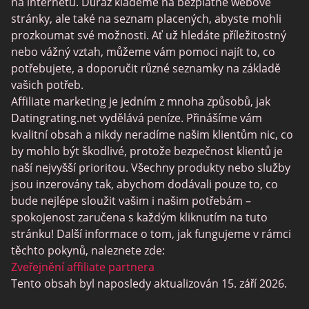
Stránky Sugar Daddy
na internetu. Důraz klademe na bezplatné webové
stránky, ale také na seznam placených, abyste mohli
JPeopleMeet
prozkoumat své možnosti. Ať už hledáte příležitostný
Trans Seznamka
nebo vážný vztah, můžeme vám pomoci najít to, co
potřebujete, a doporučit různé seznamky na základě
Senior Datování Lokalit
vašich potřeb.
MyLOL
Affiliate marketing je jedním z mnoha způsobů, jak
Datingrating.net vydělává peníze. Přinášíme vám
Gay Seznamka
kvalitní obsah a nikdy neradíme našim klientům nic, co
Lesbické Seznamky
by mohlo být škodlivé, protože bezpečnost klientů je
naší nejvyšší prioritou. Všechny produkty nebo služby
Černé Datování Lokalit
jsou inzerovány tak, abychom dodávali pouze to, co
SugarDaddyMeet
bude nejlépe sloužit vašim i našim potřebám –
spokojenost zaručena s každým kliknutím na tuto
LatinAmericanCupid
stránku! Další informace o tom, jak fungujeme v rámci
CatholicMatch
těchto pokynů, naleznete zde:
Zveřejnění affiliate partnera
Tento obsah byl naposledy aktualizován 15. září 2026.