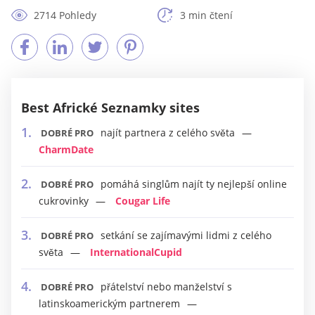
2714 Pohledy
3 min čtení
Best Africké Seznamky sites
najít partnera z celého světa
DOBRÉ PRO
CharmDate
pomáhá singlům najít ty nejlepší online
DOBRÉ PRO
cukrovinky
Cougar Life
setkání se zajímavými lidmi z celého
DOBRÉ PRO
světa
InternationalCupid
přátelství nebo manželství s
DOBRÉ PRO
latinskoamerickým partnerem