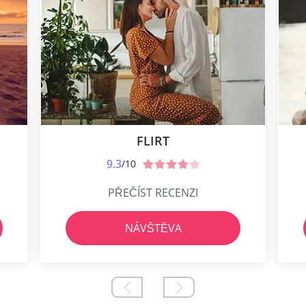
FLIRT
9.3
/10
PŘEČÍST RECENZI
NÁVŠTĚVA