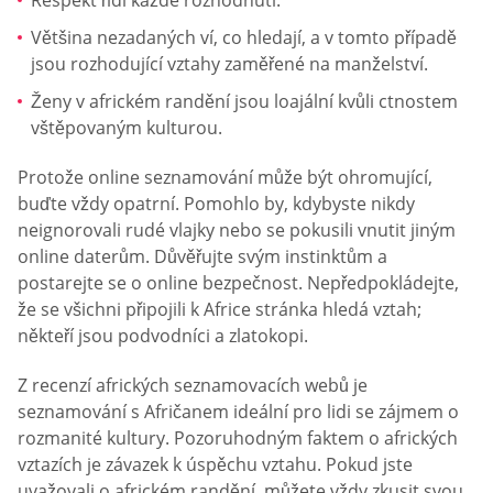
Respekt řídí každé rozhodnutí.
Většina nezadaných ví, co hledají, a v tomto případě
jsou rozhodující vztahy zaměřené na manželství.
Ženy v africkém randění jsou loajální kvůli ctnostem
vštěpovaným kulturou.
Protože online seznamování může být ohromující,
buďte vždy opatrní. Pomohlo by, kdybyste nikdy
neignorovali rudé vlajky nebo se pokusili vnutit jiným
online daterům. Důvěřujte svým instinktům a
postarejte se o online bezpečnost. Nepředpokládejte,
že se všichni připojili k Africe stránka hledá vztah;
někteří jsou podvodníci a zlatokopi.
Z recenzí afrických seznamovacích webů je
seznamování s Afričanem ideální pro lidi se zájmem o
rozmanité kultury. Pozoruhodným faktem o afrických
vztazích je závazek k úspěchu vztahu. Pokud jste
uvažovali o africkém randění, můžete vždy zkusit svou