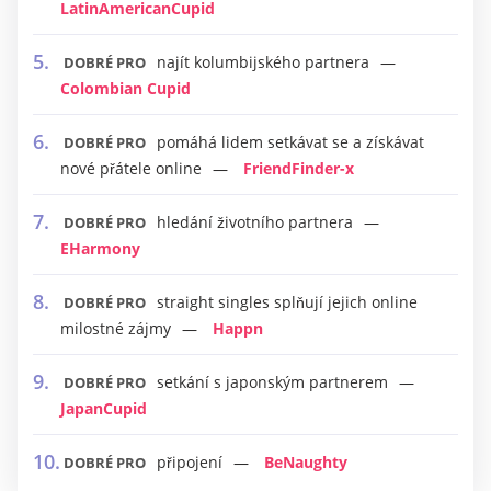
LatinAmericanCupid
najít kolumbijského partnera
DOBRÉ PRO
Colombian Cupid
pomáhá lidem setkávat se a získávat
DOBRÉ PRO
nové přátele online
FriendFinder-x
hledání životního partnera
DOBRÉ PRO
EHarmony
straight singles splňují jejich online
DOBRÉ PRO
milostné zájmy
Happn
setkání s japonským partnerem
DOBRÉ PRO
JapanCupid
připojení
BeNaughty
DOBRÉ PRO