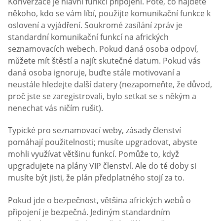
Konverzace je hlavní funkcí připojení. Poté, co najdete
někoho, kdo se vám líbí, použijte komunikační funkce k
oslovení a vyjádření. Soukromé zasílání zpráv je
standardní komunikační funkcí na afrických
seznamovacích webech. Pokud daná osoba odpoví,
můžete mít štěstí a najít skutečné datum. Pokud vás
daná osoba ignoruje, buďte stále motivovaní a
neustále hledejte další datery (nezapomeňte, že důvod,
proč jste se zaregistrovali, bylo setkat se s někým a
nenechat vás ničím rušit).
Typické pro seznamovací weby, zásady členství
pomáhají použitelnosti; musíte upgradovat, abyste
mohli využívat většinu funkcí. Pomůže to, když
upgradujete na plány VIP členství. Ale do té doby si
musíte být jisti, že plán předplatného stojí za to.
Pokud jde o bezpečnost, většina afrických webů o
připojení je bezpečná. Jediným standardním