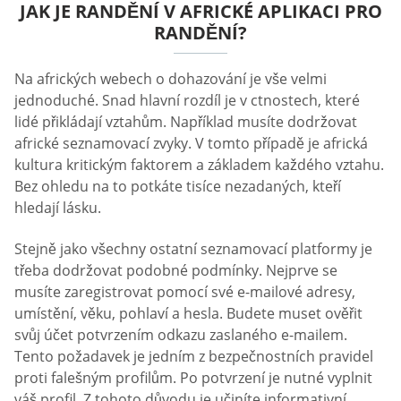
JAK JE RANDĚNÍ V AFRICKÉ APLIKACI PRO
RANDĚNÍ?
Na afrických webech o dohazování je vše velmi
jednoduché. Snad hlavní rozdíl je v ctnostech, které
lidé přikládají vztahům. Například musíte dodržovat
africké seznamovací zvyky. V tomto případě je africká
kultura kritickým faktorem a základem každého vztahu.
Bez ohledu na to potkáte tisíce nezadaných, kteří
hledají lásku.
Stejně jako všechny ostatní seznamovací platformy je
třeba dodržovat podobné podmínky. Nejprve se
musíte zaregistrovat pomocí své e-mailové adresy,
umístění, věku, pohlaví a hesla. Budete muset ověřit
svůj účet potvrzením odkazu zaslaného e-mailem.
Tento požadavek je jedním z bezpečnostních pravidel
proti falešným profilům. Po potvrzení je nutné vyplnit
váš profil. Z tohoto důvodu je učiníte informativní,