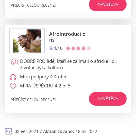
NÁVŠTĚVA
PŘEČÍST CELOU RECENZI
AfroIntroductio
ns
9.4
/10
DOBRÉ PRO
lidé, kteří se zajímají o africké lidi,
životní styl a kulturu
Míra podpory
4.4 of 5
MÍRA ÚSPĚCHU
4.2 of 5
NÁVŠTĚVA
PŘEČÍST CELOU RECENZI
02 èec 2021
Aktualizováno:
18 lis 2022