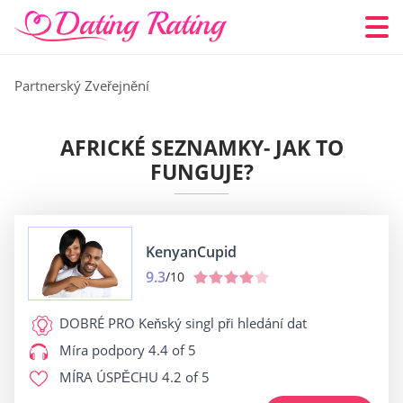
Partnerský Zveřejnění
AFRICKÉ SEZNAMKY- JAK TO
FUNGUJE?
KenyanCupid
9.3
/10
DOBRÉ PRO
Keňský singl při hledání dat
Míra podpory
4.4 of 5
MÍRA ÚSPĚCHU
4.2 of 5