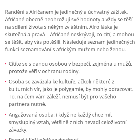
Randění s Afričanem je jedinečný a úchvatný zážitek.
Afričané obecně neohrožují své hodnoty a vždy se těší
na sdílení života s někým zvláštním. Afro láska je
skutečná a pravá – Afričané neskrývají, co cítí, a mohou
se těšit, aby vás potěšili. Následuje seznam jedinečných
funkcí seznamování s africkým mužem nebo ženou.
Cítíte se s danou osobou v bezpečí, zejména u mužů,
protože věří v ochranu rodiny.
Osoba se zavázala ke kultuře, ačkoli některé z
kulturních vír, jako je polygamie, by mohly odrazovat.
To, na čem vám záleží, nemusí být pro vašeho
partnera nutné.
Angažovaná osoba: i když ne každý chce mít
smysluplný vztah, většině z nich nevadí celoživotní
závazky.