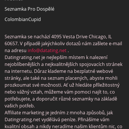
Seznamka Pro Dospělé
ColombianCupid
BBW Dating
Seznamka se nachází 4095 Vesta Drive Chicago, IL
MeetMindful
60657. V případě jakýchkoliv dotazů nám zašlete e-mail
Seznamka BDSM
na adresu
info@datating.net
.
Datingrating.net je nejlepším místem k nalezení
BBPeopleMeet
nejoblíbenějších a nejkvalitnějších spojovacích stránek
Stránky Sugar Daddy
na internetu. Důraz klademe na bezplatné webové
stránky, ale také na seznam placených, abyste mohli
JPeopleMeet
prozkoumat své možnosti. Ať už hledáte příležitostný
Trans Seznamka
nebo vážný vztah, můžeme vám pomoci najít to, co
potřebujete, a doporučit různé seznamky na základě
Senior Datování Lokalit
vašich potřeb.
MyLOL
Affiliate marketing je jedním z mnoha způsobů, jak
Datingrating.net vydělává peníze. Přinášíme vám
Gay Seznamka
kvalitní obsah a nikdy neradíme našim klientům nic, co