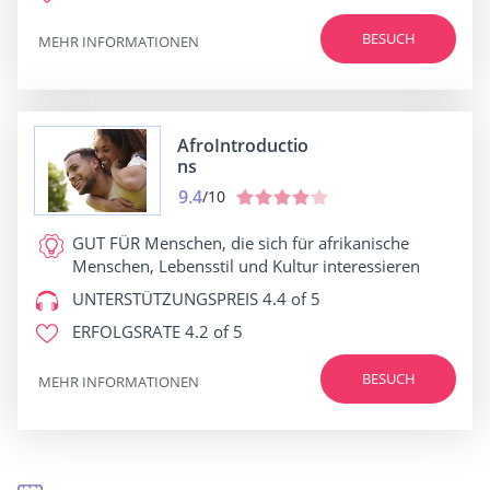
BESUCH
MEHR INFORMATIONEN
AfroIntroductio
ns
9.4
/10
GUT FÜR
Menschen, die sich für afrikanische
Menschen, Lebensstil und Kultur interessieren
UNTERSTÜTZUNGSPREIS
4.4 of 5
ERFOLGSRATE
4.2 of 5
BESUCH
MEHR INFORMATIONEN