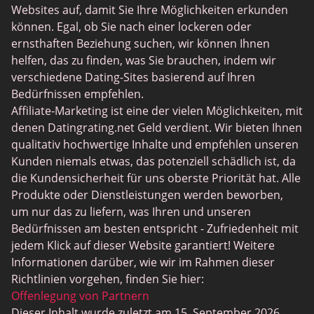
JPeopleMeet
Websites auf, damit Sie Ihre Möglichkeiten erkunden
Trans Dating
können. Egal, ob Sie nach einer lockeren oder
ernsthaften Beziehung suchen, wir können Ihnen
Senior Dating Sites
helfen, das zu finden, was Sie brauchen, indem wir
MyLOL
verschiedene Dating-Sites basierend auf Ihren
Bedürfnissen empfehlen.
Gay Dating
Affiliate-Marketing ist eine der vielen Möglichkeiten, mit
Lesbian Dating
denen Datingrating.net Geld verdient. Wir bieten Ihnen
qualitativ hochwertige Inhalte und empfehlen unseren
Black Dating Sites
Kunden niemals etwas, das potenziell schädlich ist, da
SugarDaddyMeet
die Kundensicherheit für uns oberste Priorität hat. Alle
Produkte oder Dienstleistungen werden beworben,
LatinAmericanCupid
um nur das zu liefern, was Ihren und unseren
CatholicMatch
Bedürfnissen am besten entspricht - Zufriedenheit mit
jedem Klick auf dieser Website garantiert! Weitere
Informationen darüber, wie wir im Rahmen dieser
Richtlinien vorgehen, finden Sie hier:
Offenlegung von Partnern
Dieser Inhalt wurde zuletzt am 15. September 2026