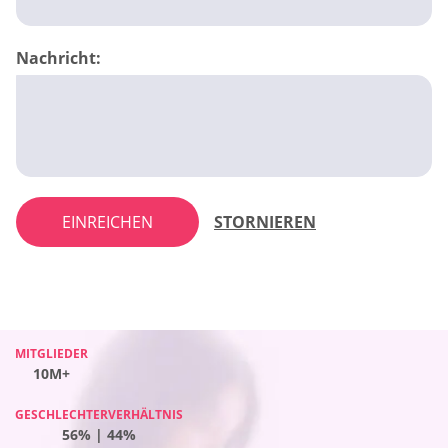
Nachricht:
EINREICHEN
STORNIEREN
MITGLIEDER
MITGLIEDER
MITGLIEDER
MITGLIEDER
10M+
10M+
10M+
10M+
GESCHLECHTERVERHÄLTNIS
GESCHLECHTERVERHÄLTNIS
GESCHLECHTERVERHÄLTNIS
GESCHLECHTERVERHÄLTNIS
38% | 62%
56% | 44%
65% | 35%
57% | 43%