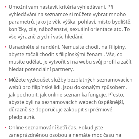
Umožní vám nastavit kritéria vyhledávání. Při
vyhledávání na seznamce si můžete vybrat mnoho
parametrů, jako je věk, výška, pohlaví, místo bydliště,
koníčky, cíle, náboženství, sexuální orientace atd. To
vše výrazně zrychlí vaše hledání.
Usnadněte si randění. Nemusíte chodit na Filipíny,
abyste začali chodit s filipínskými ženami. Vše, co
musíte udělat, je vytvořit si na webu svůj profil a začít
hledat potenciální partnery.
Můžete vyzkoušet služby bezplatných seznamovacích
webů pro filipínské lidi. Jsou dokonalým způsobem,
jak pochopit, jak online seznamka funguje. Přesto,
abyste byli na seznamovacích webech úspěšnější,
důrazně se doporučuje zakoupit si prémiové
předplatné.
Online seznamování šetří čas. Pokud jste
zaneprázdněnou osobou a nemáte moc času na