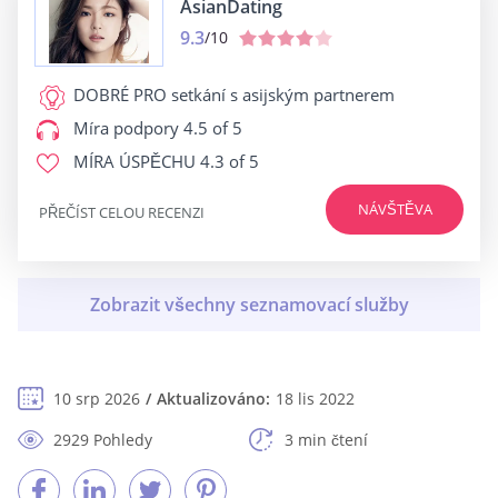
AsianDating
9.3
/10
DOBRÉ PRO
setkání s asijským partnerem
Míra podpory
4.5 of 5
MÍRA ÚSPĚCHU
4.3 of 5
NÁVŠTĚVA
PŘEČÍST CELOU RECENZI
10 srp 2026
Aktualizováno:
18 lis 2022
2929 Pohledy
3 min čtení