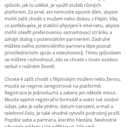
způsob, jak to udělat, je využít služeb různých
platforem. Za prvé, ani nemusíte opustit dům, abyste
mohli začít chodit s mužem nebo dívkou z Filipín. Vše,
co potřebujete, je stabilní připojení k internetu, abyste
mohli otevřít preferovanou seznamovací stránku a
zahájit dialog s potenciálním partnerem. Zadruhé
můžete svého potenciálního partnera lépe poznat
prostřednictvím zpráv a videohovorů. Tímto způsobem
se můžete rozhodnout, zda se chcete s touto osobou
setkat v reálném životě.
Chcete-li začít chodit s filipínským mužem nebo ženou,
musíte se nejprve zaregistrovat na platformě.
Registrace je jednoduchá a zabere jen několik minut.
Musíte vyplnit registrační formulář a uvést své osobní
údaje, jako je vaše jméno, datum narození, e-mail a
telefonní číslo. Je také vhodné vytvořit podrobný profil.
Popište sebe a partnera, kterého hledáte. Nevhodné
uživatele můžete také odfiltrovat. Důrazně