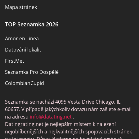
Mapa stránek
TOP Seznamka 2026
Amor en Linea
Datování lokalit
FirstMet
Seznamka Pro Dospělé
ColombianCupid
BBW Dating
Seznamka se nachází 4095 Vesta Drive Chicago, IL
MeetMindful
60657. V případě jakýchkoliv dotazů nám zašlete e-mail
Seznamka BDSM
na adresu
info@datating.net
.
Datingrating.net je nejlepším místem k nalezení
BBPeopleMeet
nejoblíbenějších a nejkvalitnějších spojovacích stránek