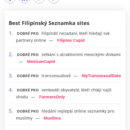
Best Filipínský Seznamka sites
Filipínští nezadaní, kteří hledají své
DOBRÉ PRO
partnery online
Filipino Cupid
setkání s atraktivními mexickými dívkami
DOBRÉ PRO
MexicanCupid
transsexuálové
MyTranssexualDate
DOBRÉ PRO
venkovští obyvatelé, kteří chtějí najít
DOBRÉ PRO
shodu
FarmersOnly
hledání nejlepší online seznamky pro
DOBRÉ PRO
muslimy
Muslima