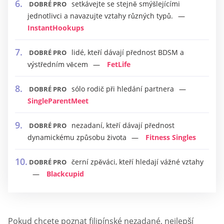
setkávejte se stejně smýšlejícími
DOBRÉ PRO
jednotlivci a navazujte vztahy různých typů.
InstantHookups
lidé, kteří dávají přednost BDSM a
DOBRÉ PRO
výstředním věcem
FetLife
sólo rodič při hledání partnera
DOBRÉ PRO
SingleParentMeet
nezadaní, kteří dávají přednost
DOBRÉ PRO
dynamickému způsobu života
Fitness Singles
černí zpěváci, kteří hledají vážné vztahy
DOBRÉ PRO
Blackcupid
Pokud chcete poznat filipínské nezadané, nejlepší