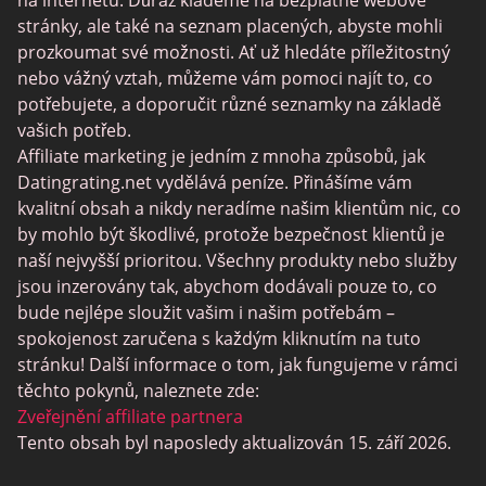
Stránky Sugar Daddy
na internetu. Důraz klademe na bezplatné webové
stránky, ale také na seznam placených, abyste mohli
JPeopleMeet
prozkoumat své možnosti. Ať už hledáte příležitostný
Trans Seznamka
nebo vážný vztah, můžeme vám pomoci najít to, co
potřebujete, a doporučit různé seznamky na základě
Senior Datování Lokalit
vašich potřeb.
MyLOL
Affiliate marketing je jedním z mnoha způsobů, jak
Datingrating.net vydělává peníze. Přinášíme vám
Gay Seznamka
kvalitní obsah a nikdy neradíme našim klientům nic, co
Lesbické Seznamky
by mohlo být škodlivé, protože bezpečnost klientů je
naší nejvyšší prioritou. Všechny produkty nebo služby
Černé Datování Lokalit
jsou inzerovány tak, abychom dodávali pouze to, co
SugarDaddyMeet
bude nejlépe sloužit vašim i našim potřebám –
spokojenost zaručena s každým kliknutím na tuto
LatinAmericanCupid
stránku! Další informace o tom, jak fungujeme v rámci
CatholicMatch
těchto pokynů, naleznete zde:
Zveřejnění affiliate partnera
Tento obsah byl naposledy aktualizován 15. září 2026.