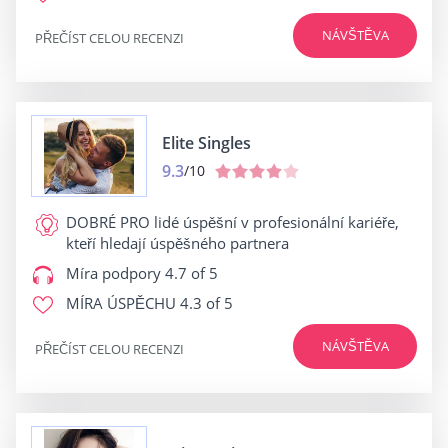
NÁVŠTĚVA
PŘEČÍST CELOU RECENZI
Elite Singles
9.3
/10
DOBRÉ PRO
lidé úspěšní v profesionální kariéře,
kteří hledají úspěšného partnera
Míra podpory
4.7 of 5
MÍRA ÚSPĚCHU
4.3 of 5
NÁVŠTĚVA
PŘEČÍST CELOU RECENZI