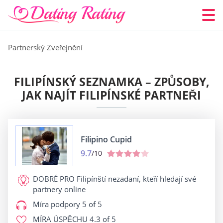
Partnerský Zveřejnění
FILIPÍNSKÝ SEZNAMKA – ZPŮSOBY,
JAK NAJÍT FILIPÍNSKÉ PARTNEŘI
Filipino Cupid
9.7
/10
DOBRÉ PRO
Filipínští nezadaní, kteří hledají své
partnery online
Míra podpory
5 of 5
MÍRA ÚSPĚCHU
4.3 of 5