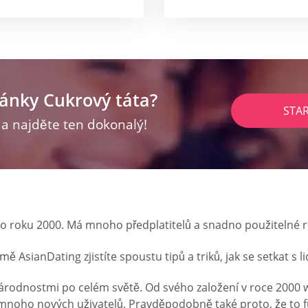
ránky Cukrový táta?
STA
z a najděte ten dokonalý!
do roku 2000. Má mnoho předplatitelů a snadno použitelné r
ormě AsianDating zjistíte spoustu tipů a triků, jak se setkat 
árodnostmi po celém světě. Od svého založení v roce 2000 
 mnoho nových uživatelů. Pravděpodobně také proto, že to f