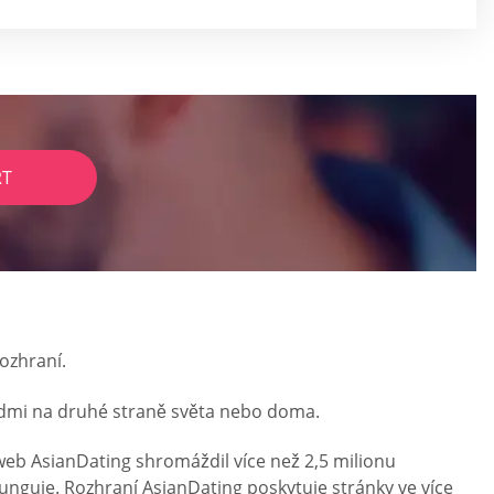
RT
ozhraní.
s lidmi na druhé straně světa nebo doma.
web AsianDating shromáždil více než 2,5 milionu
unguje. Rozhraní AsianDating poskytuje stránky ve více