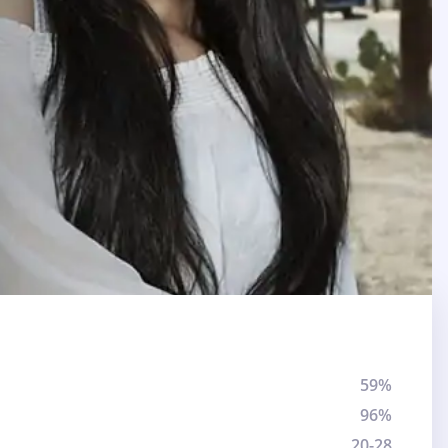
59%
96%
20-28