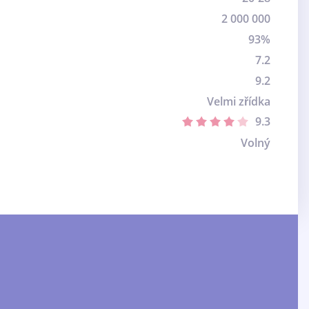
2 000 000
93%
7.2
9.2
Velmi zřídka
9.3
Volný