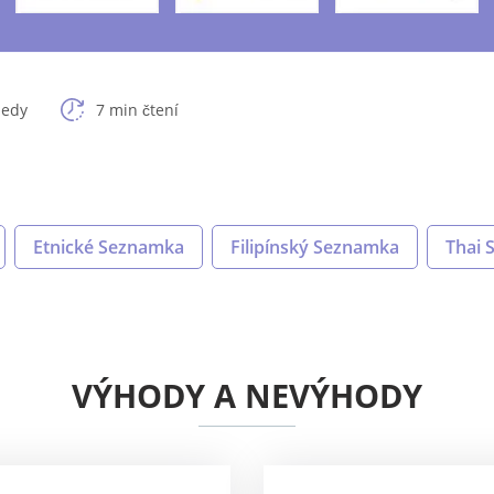
ledy
7 min čtení
Etnické Seznamka
Filipínský Seznamka
Thai 
VÝHODY A NEVÝHODY